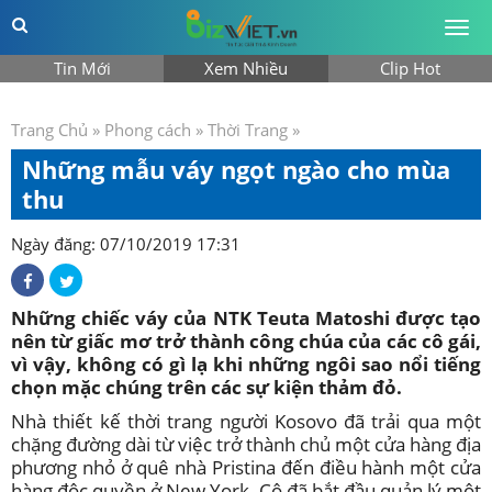
Togg
men
Tin Mới
Xem Nhiều
Clip Hot
Trang Chủ
»
Phong cách
»
Thời Trang
»
Những mẫu váy ngọt ngào cho mùa
thu
Ngày đăng: 07/10/2019 17:31
Những chiếc váy của NTK Teuta Matoshi được tạo
nên từ giấc mơ trở thành công chúa của các cô gái,
vì vậy, không có gì lạ khi những ngôi sao nổi tiếng
chọn mặc chúng trên các sự kiện thảm đỏ.
Nhà thiết kế thời trang người Kosovo đã trải qua một
chặng đường dài từ việc trở thành chủ một cửa hàng địa
phương nhỏ ở quê nhà Pristina đến điều hành một cửa
hàng độc quyền ở New York. Cô đã bắt đầu quản lý một