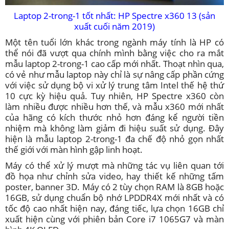
Laptop 2-trong-1 tốt nhất: HP Spectre x360 13 (sản
xuất cuối năm 2019)
Một tên tuổi lớn khác trong ngành máy tính là HP có
thể nói đã vượt qua chính mình bằng việc cho ra mắt
mẫu laptop 2-trong-1 cao cấp mới nhất. Thoạt nhìn qua,
có vẻ như mẫu laptop này chỉ là sự nâng cấp phần cứng
với việc sử dụng bộ vi xử lý trung tâm Intel thế hệ thứ
10 cực kỳ hiệu quả. Tuy nhiên, HP Spectre x360 còn
làm nhiều được nhiều hơn thế, và mẫu x360 mới nhất
của hãng có kích thước nhỏ hơn đáng kể người tiền
nhiệm mà không làm giảm đi hiệu suất sử dụng. Đây
hiện là mẫu laptop 2-trong-1 đa chế độ nhỏ gọn nhất
thế giới với màn hình gập linh hoạt.
Máy có thể xử lý mượt mà những tác vụ liên quan tới
đồ họa như chỉnh sửa video, hay thiết kế những tấm
poster, banner 3D. Máy có 2 tùy chọn RAM là 8GB hoặc
16GB, sử dụng chuẩn bộ nhớ LPDDR4X mới nhất và có
tốc độ cao nhất hiện nay, đáng tiếc, lựa chọn 16GB chỉ
xuất hiện cùng với phiên bản Core i7 1065G7 và màn