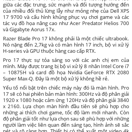
giữa các đặc trưng, sức mạnh và đối tượng hướng đến
của nhiều đối thủ lừng lẫy như mỏng nhẹ của Dell XPS
17 9700 và cấu hình khủng phục vụ chơi game và các
tác vụ đồ họa nâng cao như Acer Predator Helios 700
và Gigabyte Aorus 17x.
Razer Blade Pro 17 không phải là một chiếc ultrabook.
Nó nặng đến 2,7kg và có màn hình 17 inch, bộ vi xử lý
H-series và GPU thuộc hàng cao cấp RTX.
Pro 17 thực sự tỏa sáng so với các anh chị em của
mình. Máy được trang bị bộ vi xử lý 8 nhân Intel Core i7
– 10875H và card đồ họa Nvidia GeForce RTX 2080
Super Max-Q. Đây là một bộ xử lý không hề rẻ.
Yếu tố nổi bật trên chiếc máy này đó là màn hình. Pro
17 sẽ có hai phiên bản màn hình: 300Hz và độ phân giải
1920 x 1080 hoặc cảm ứng 120Hz và độ phân giải 3840
x 2160. Lựa chọn màn hình đầu tiên sẽ phù hợp cho
những ai thích chơi game, tốc độ làm mới nhanh. Còn
độ phân giải tốt như lựa chọn sau sẽ phù hợp với những
người làm việc liên quan đến sáng tạo, hình ảnh sẽ sắc
nét và rõ ràng hơn. Thiết bị có thể xuất một video 4k