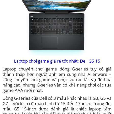
Laptop chơi game giá rẻ tốt nhất: Dell G5 15
Laptop chuyên chơi game dòng G-series tuy có giá
thành thấp hơn người anh em cùng nhà Alienware –
cũng chuyên chơi game và phục vụ các tác vụ đồ họa
nâng cao, nhưng G-series vẫn có khả năng chơi các tựa
game AAA mới nhất.
Dòng G-series của Dell có 3 mẫu khác nhau là G3, G5 và
G7 – với kích cỡ màn hình từ 15 đến 17-inch. Trong đó,
mẫu G5 15-inch được đánh giá là chiếc laptop tầm