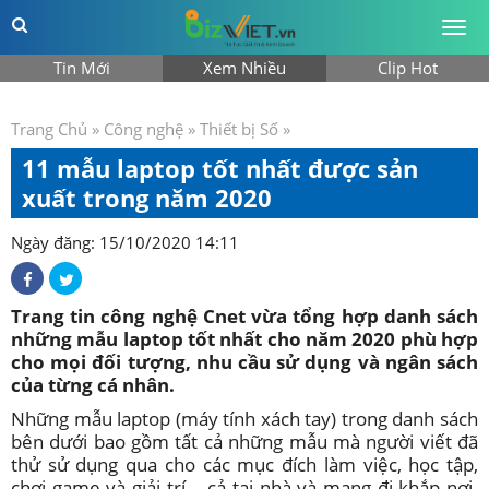
Togg
men
Tin Mới
Xem Nhiều
Clip Hot
Trang Chủ
»
Công nghệ
»
Thiết bị Số
»
11 mẫu laptop tốt nhất được sản
xuất trong năm 2020
Ngày đăng: 15/10/2020 14:11
Trang tin công nghệ Cnet vừa tổng hợp danh sách
những mẫu laptop tốt nhất cho năm 2020 phù hợp
cho mọi đối tượng, nhu cầu sử dụng và ngân sách
của từng cá nhân.
Những mẫu laptop (máy tính xách tay) trong danh sách
bên dưới bao gồm tất cả những mẫu mà người viết đã
thử sử dụng qua cho các mục đích làm việc, học tập,
chơi game và giải trí – cả tại nhà và mang đi khắp nơi.