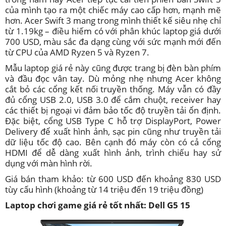
của mình tạo ra một chiếc máy cao cấp hơn, mạnh mẽ
hơn. Acer Swift 3 mang trong mình thiết kế siêu nhẹ chỉ
từ 1.19kg – điều hiếm có với phân khúc laptop giá dưới
700 USD, màu sắc đa dạng cùng với sức mạnh mới đến
từ CPU của AMD Ryzen 5 và Ryzen 7.
Mẫu laptop giá rẻ này cũng được trang bị đèn bàn phím
và đầu đọc vân tay. Dù mỏng nhẹ nhưng Acer không
cắt bỏ các cổng kết nối truyền thống. Máy vẫn có đầy
đủ cổng USB 2.0, USB 3.0 để cắm chuột, receiver hay
các thiết bị ngoại vi đảm bảo tốc độ truyền tải ổn định.
Đặc biệt, cổng USB Type C hỗ trợ DisplayPort, Power
Delivery để xuất hình ảnh, sạc pin cũng như truyền tải
dữ liệu tốc độ cao. Bên cạnh đó máy còn có cả cổng
HDMI để dễ dàng xuất hình ảnh, trình chiếu hay sử
dụng với màn hình rời.
Giá bán tham khảo: từ 600 USD đến khoảng 830 USD
tùy cấu hình (khoảng từ 14 triệu đến 19 triệu đồng)
Laptop chơi game giá rẻ tốt nhất: Dell G5 15