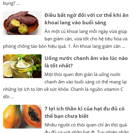
bụng? ...
Điều bất ngờ đối với cơ thể khi ăn
khoai lang vào buổi sáng
Ăn một củ khoai lang mỗi ngày vừa giúp
bạn giảm cân, vừa tốt cho hệ tiêu hóa và
phòng chống táo bón hiệu quả. 1. Ăn khoai lang giảm cân ...
Uống nước chanh ấm vào lúc nào
là tốt nhất?
Một thói quen đơn giản là uống nước
chanh ấm vào buổi sáng có thể mang lại
những lợi ích to lớn về sức khỏe. Chanh là nguồn vitamin C
dồi ...
7 lợi ích thần kì của hạt đu đủ có
thể bạn chưa biết
Nhiều người có thói quen chỉ ăn thịt quả
đu đủ và vứt phần hạt đi. Tuy nhiên phần