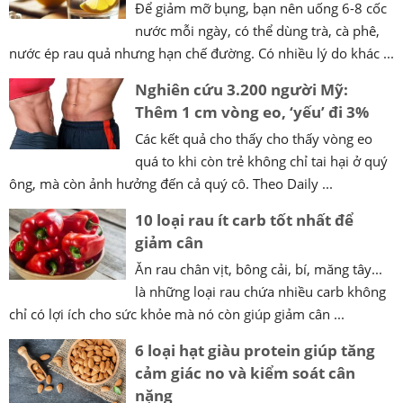
Để giảm mỡ bụng, bạn nên uống 6-8 cốc
nước mỗi ngày, có thể dùng trà, cà phê,
nước ép rau quả nhưng hạn chế đường. Có nhiều lý do khác ...
Nghiên cứu 3.200 người Mỹ:
Thêm 1 cm vòng eo, ‘yếu’ đi 3%
Các kết quả cho thấy cho thấy vòng eo
quá to khi còn trẻ không chỉ tai hại ở quý
ông, mà còn ảnh hưởng đến cả quý cô. Theo Daily ...
10 loại rau ít carb tốt nhất để
giảm cân
Ăn rau chân vịt, bông cải, bí, măng tây...
là những loại rau chứa nhiều carb không
chỉ có lợi ích cho sức khỏe mà nó còn giúp giảm cân ...
6 loại hạt giàu protein giúp tăng
cảm giác no và kiểm soát cân
nặng