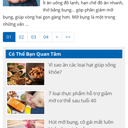
Ít ăn uống đồ lạnh, hạn chế đồ ăn nhanh,
thở bằng bụng... góp phần giảm mỡ
bụng, giúp vòng hai gọn gàng hơn. Mỡ bụng là một trong
những vấn ...
01
02
03
04
>
>>
Có Thể Bạn Quan Tâm
Vì sao ăn các loại hạt giúp sống
khỏe?
7 loại thực phẩm hỗ trợ giảm
mỡ cơ thể sau tuổi 40
Hút mỡ bụng, cô gái mất luôn