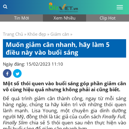
Togg
men
Tin Mới
Xem Nhiều
Clip Hot
Trang Chủ
»
Khỏe đẹp
»
Giảm cân
»
Muốn giảm cân nhanh, hãy làm 5
điều này vào buổi sáng
Ngày đăng: 15/02/2023 11:10
Một số thói quen vào buổi sáng góp phần giảm cân
vô cùng hiệu quả nhưng không phải ai cũng biết.
Để quá trình giảm cân thành công, ngay từ mỗi sáng
hàng ngày, chúng ta hãy kiên trì với những thói quen
lành mạnh. Lisa Young, một chuyên gia dinh dưỡng
người Mỹ, đồng thời là tác giả của cuốn sách
Finally Full,
Finally Slim
chia sẻ 5 thói quen sau nên thực hiện vào
mỗi buổi sáng để giảm cân nhanh hơn.