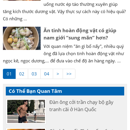
uống nước ép táo thường xuyên giúp
tăng kích thước dương vật. Vậy thực sự cách này có hiệu quả?
Có những ...
Ăn tinh hoàn động vật có giúp
nam giới “sung mãn” hơn?
Với quan niệm "ăn gì bổ nấy", nhiều quý
ông đã lựa chọn tinh hoàn động vật như
ngọc kê, ngọc dương,… để đưa vào chế độ ăn hàng ngày. ...
01
02
03
04
>
>>
Có Thể Bạn Quan Tâm
Đàn ông cởi trần chạy bộ gây
tranh cãi ở Hàn Quốc