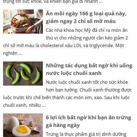
trọng tới sức khoẻ, và khiến bạn già đi nhanh ...
Ăn mỗi ngày 166 g loại quả này,
giảm ngay 2 chỉ số mỡ máu
Các nhà khoa học Mỹ đã chỉ ra món ăn
thú vị cho những người cần kéo giảm 2
chỉ số mỡ máu là cholesterol xấu LDL và triglyceride. Một
nghiên ...
Những tác dụng bất ngờ khi uống
nước luộc chuối xanh
Nước luộc chuối xanh tốt cho sức khỏe
hơn bạn tưởng. Chuối xanh thường được
luộc trước khi chế biến thành các món om, xào. Sau khi luộc
chuối xanh, nhiều ...
6 lợi ích bất ngờ khi bạn ăn trứng
gà hàng ngày
Trứng là thực phẩm giá trị dinh dưỡng