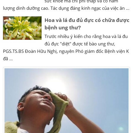
sức khỏe mà chi phí thấp và có hàm
lượng dinh dưỡng cao. Tác dụng đáng kinh ngạc của việc ăn ...
Hoa và lá đu đủ đực có chữa được
bệnh ung thư?
Trước nhiều ý kiến cho rằng hoa và lá đu
đủ đực "diệt" được tế bào ung thư,
PGS.TS.BS Đoàn Hữu Nghị, nguyên Phó giám đốc Bệnh viện K
đã ...