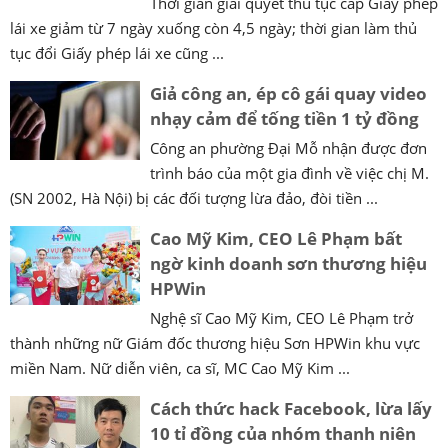
Thời gian giải quyết thủ tục cấp Giấy phép
lái xe giảm từ 7 ngày xuống còn 4,5 ngày; thời gian làm thủ
tục đổi Giấy phép lái xe cũng ...
Giả công an, ép cô gái quay video
nhạy cảm để tống tiền 1 tỷ đồng
Công an phường Đại Mỗ nhận được đơn
trình báo của một gia đình về việc chị M.
(SN 2002, Hà Nội) bị các đối tượng lừa đảo, đòi tiền ...
Cao Mỹ Kim, CEO Lê Phạm bất
ngờ kinh doanh sơn thương hiệu
HPWin
Nghệ sĩ Cao Mỹ Kim, CEO Lê Phạm trở
thành những nữ Giám đốc thương hiệu Sơn HPWin khu vực
miền Nam. Nữ diễn viên, ca sĩ, MC Cao Mỹ Kim ...
Cách thức hack Facebook, lừa lấy
10 tỉ đồng của nhóm thanh niên