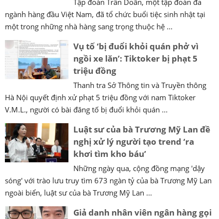
Tập đoàn Trần Doãn, một tập đoàn đa
ngành hàng đầu Việt Nam, đã tổ chức buổi tiệc sinh nhật tại
một trong những nhà hàng sang trọng thuộc hệ ...
Vụ tố ‘bị đuổi khỏi quán phở vì
ngồi xe lăn’: Tiktoker bị phạt 5
triệu đồng
Thanh tra Sở Thông tin và Truyền thông
Hà Nội quyết định xử phạt 5 triệu đồng với nam Tiktoker
V.M.L., người có bài đăng tố bị đuổi khỏi quán ...
Luật sư của bà Trương Mỹ Lan đề
nghị xử lý người tạo trend ‘ra
khơi tìm kho báu’
Những ngày qua, cộng đồng mạng 'dậy
sóng' với trào lưu truy tìm 673 ngàn tỷ của bà Trương Mỹ Lan
ngoài biển, luật sư của bà Trương Mỹ Lan ...
Giả danh nhân viên ngân hàng gọi