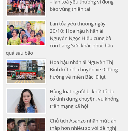
– lan toả yêu thương vì đồng
bào vùng thiên tai
Lan tỏa yêu thương ngày
20/10: Hoa hậu Nhân ái
Nguyễn Ngọc Hiếu cùng bà
con Lạng Sơn khắc phục hậu
quả sau bão
Hoa hậu nhân ái Nguyễn Thị
Bình kết nối chuyến xe 0 đồng
hướng về miền Bắc lũ lụt
Hàng loạt người bị khởi tố do
cố tình dựng chuyện, vu khống
trên mạng xã hội
Chủ tịch Asanzo nhận mức án
thấp hơn nhiều so với đề nghị