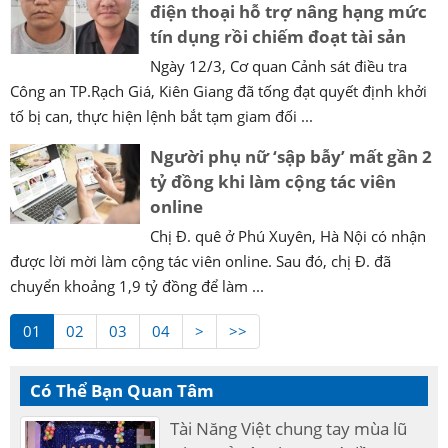
điện thoại hỗ trợ nâng hạng mức
tín dụng rồi chiếm đoạt tài sản
Ngày 12/3, Cơ quan Cảnh sát điều tra
Công an TP.Rạch Giá, Kiên Giang đã tống đạt quyết định khởi
tố bị can, thực hiện lệnh bắt tạm giam đối ...
Người phụ nữ ‘sập bẫy’ mất gần 2
tỷ đồng khi làm cộng tác viên
online
Chị Đ. quê ở Phú Xuyên, Hà Nội có nhận
được lời mời làm cộng tác viên online. Sau đó, chị Đ. đã
chuyển khoảng 1,9 tỷ đồng để làm ...
01
02
03
04
>
>>
Có Thể Bạn Quan Tâm
Tài Năng Việt chung tay mùa lũ