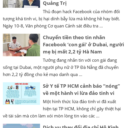
Quảng Trị
Thủ đoạn hack Facebook của nhóm đối
tượng khá tinh vi, bị hại dính bẫy lừa mà không hề hay biết.
Ngày 10-8, Văn phòng Cơ quan Cảnh sát điều tra ...
Chuyển tiền theo tin nhắn
Facebook ‘con gái’ ở Dubai, người
mẹ bị mất 2,2 tỷ Hà Nam
Tưởng đang nhắn tin với con gái đang
sống tại Dubai, một người phụ nữ ở TP Đà Nẵng đã chuyển
hơn 2,2 tỷ đồng cho kẻ mạo danh qua ...
Sở Y tế TP HCM cảnh báo “nóng”
về một hành vi lừa đảo tinh vi
Một hình thức lừa đảo tinh vi đã xuất
hiện tại TP HCM, không chỉ gây thiệt hại
về tài sản mà còn làm xói mòn lòng tin vào các ...
Dịch vụ thay đổi địa chỉ Hộ Kinh