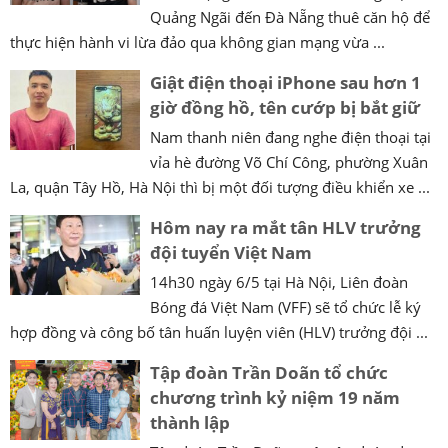
Quảng Ngãi đến Đà Nẵng thuê căn hộ để
thực hiện hành vi lừa đảo qua không gian mạng vừa ...
Giật điện thoại iPhone sau hơn 1
giờ đồng hồ, tên cướp bị bắt giữ
Nam thanh niên đang nghe điện thoại tại
vỉa hè đường Võ Chí Công, phường Xuân
La, quận Tây Hồ, Hà Nội thì bị một đối tượng điều khiển xe ...
Hôm nay ra mắt tân HLV trưởng
đội tuyển Việt Nam
14h30 ngày 6/5 tại Hà Nội, Liên đoàn
Bóng đá Việt Nam (VFF) sẽ tổ chức lễ ký
hợp đồng và công bố tân huấn luyện viên (HLV) trưởng đội ...
Tập đoàn Trần Doãn tổ chức
chương trình kỷ niệm 19 năm
thành lập