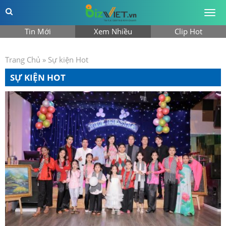
Togg
men
Tin Mới
Xem Nhiều
Clip Hot
Trang Chủ
»
Sự kiện Hot
SỰ KIỆN HOT