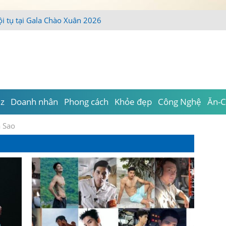
iz
Doanh nhân
Phong cách
Khỏe đẹp
Công Nghệ
Ăn-C
a Sao