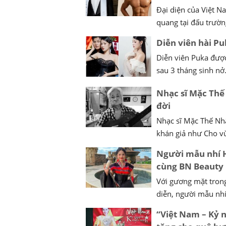
Đại diện của Việt 
quang tại đấu trườn
Diễn viên hài Pu
Diễn viên Puka được
sau 3 tháng sinh nở.
Nhạc sĩ Mặc Thế 
đời
Nhạc sĩ Mặc Thế Nhân
khán giả như Cho vừ
Người mẫu nhí H
cùng BN Beauty
Với gương mặt trong
diễn, người mẫu nh
“Việt Nam – Kỷ 