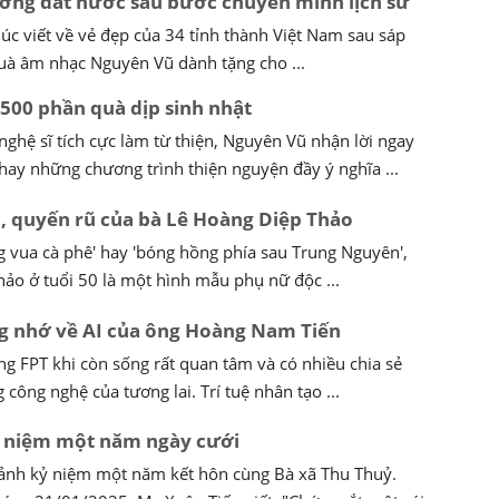
ơng đất nước sau bước chuyển mình lịch sử
c viết về vẻ đẹp của 34 tỉnh thành Việt Nam sau sáp
uà âm nhạc Nguyên Vũ dành tặng cho ...
500 phần quà dịp sinh nhật
nghệ sĩ tích cực làm từ thiện, Nguyên Vũ nhận lời ngay
 hay những chương trình thiện nguyện đầy ý nghĩa ...
n, quyến rũ của bà Lê Hoàng Diệp Thảo
g vua cà phê' hay 'bóng hồng phía sau Trung Nguyên',
ảo ở tuổi 50 là một hình mẫu phụ nữ độc ...
g nhớ về AI của ông Hoàng Nam Tiến
ng FPT khi còn sống rất quan tâm và có nhiều chia sẻ
công nghệ của tương lai. Trí tuệ nhân tạo ...
ỷ niệm một năm ngày cưới
ảnh kỷ niệm một năm kết hôn cùng Bà xã Thu Thuỷ.