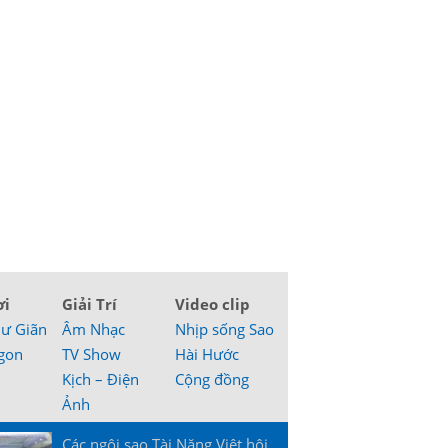
ơi
Giải Trí
Video clip
hư Giãn
Âm Nhạc
Nhịp sống Sao
gon
TV Show
Hài Hước
Kịch – Điện
Cộng đồng
Ảnh
Các ngôi sao Tài Năng Việt hội