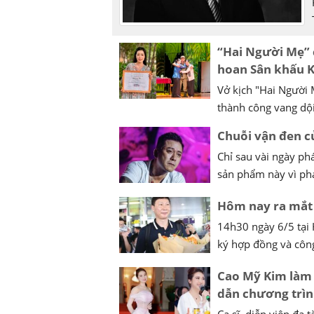
“Hai Người Mẹ” 
hoan Sân khấu K
Vở kịch "Hai Người
thành công vang dội
Chuỗi vận đen 
Chỉ sau vài ngày ph
sản phẩm này vì phản
Hôm nay ra mắt 
14h30 ngày 6/5 tại 
ký hợp đồng và công
Cao Mỹ Kim làm 
dẫn chương trìn
Ca sĩ, diễn viên đa