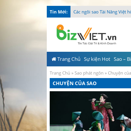
Tin Mới:
T
_
Trang Chủ
Sự kiện Hot
Sao – B
Trang Chủ
»
Sao phát ngôn
»
Chuyện củ
CHUYỆN CỦA SAO