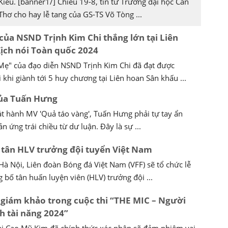
Kiều. [banner1/] Chiều 19-8, tin từ Trường đại học Cần
Thơ cho hay lễ tang của GS-TS Võ Tòng ...
của NSND Trịnh Kim Chi thắng lớn tại Liên
ịch nói Toàn quốc 2024
 Mẹ" của đạo diễn NSND Trịnh Kim Chi đã đạt được
 khi giành tới 5 huy chương tại Liên hoan Sân khấu ...
của Tuấn Hưng
át hành MV 'Quả táo vàng', Tuấn Hưng phải tự tay ẩn
 ứng trái chiều từ dư luận. Đây là sự ...
tân HLV trưởng đội tuyển Việt Nam
Hà Nội, Liên đoàn Bóng đá Việt Nam (VFF) sẽ tổ chức lễ
 bố tân huấn luyện viên (HLV) trưởng đội ...
giám khảo trong cuộc thi “THE MIC – Người
h tài năng 2024”
 tài Cao Mỹ Kim đã chính thức xác nhận sẽ đảm nhiệm vai