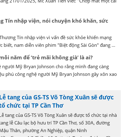
sáng 21/01/2025, Mc Xuân Tiến viết: "Chớp mắt một cái
g Tín nhập viện, nói chuyện khó khăn, sức
 Thương Tín nhập viện vì vấn đề sức khỏe khiến mạng
c biết, nam diễn viên phim "Biệt động Sài Gòn" đang ...
 mỗi năm để ‘trẻ mãi không già’ là ai?
ệ người Mỹ Bryan Johnson cho rằng mình đang càng
riệu phú công nghệ người Mỹ Bryan Johnson gây xôn xao
Lễ tang của GS-TS Võ Tòng Xuân sẽ được
tổ chức tại TP Cần Thơ
Lễ tang của GS-TS Võ Tòng Xuân sẽ được tổ chức tại nhà
tang lễ Câu lạc bộ hưu trí TP Cần Thơ, số 30A, đường
Mậu Thân, phường An Nghiệp, quận Ninh