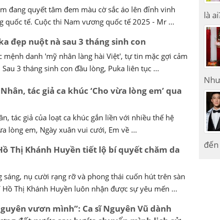
Nam đang quyết tâm đem màu cờ sắc áo lên đỉnh vinh
là ai
g quốc tế. Cuộc thi Nam vương quốc tế 2025 - Mr ...
ka đẹp nuột nà sau 3 tháng sinh con
 mệnh danh 'mỹ nhân làng hài Việt', tự tin mặc gợi cảm
 Sau 3 tháng sinh con đầu lòng, Puka liên tục ...
Như
Nhân, tác giả ca khúc ‘Cho vừa lòng em’ qua
, tác giả của loạt ca khúc gắn liền với nhiều thế hệ
a lòng em, Ngày xuân vui cưới, Em về ...
đến 
ồ Thị Khánh Huyền tiết lộ bí quyết chăm da
 sáng, nụ cười rạng rỡ và phong thái cuốn hút trên sàn
í Hồ Thị Khánh Huyền luôn nhận được sự yêu mến ...
nguyên vươn mình”: Ca sĩ Nguyên Vũ dành