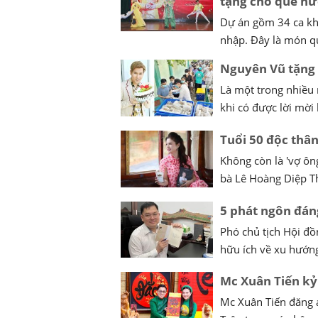
tặng cho quê hư
Dự án gồm 34 ca khú
nhập. Đây là món q
Nguyên Vũ tặng 
Là một trong nhiều 
khi có được lời mời
Tuổi 50 độc thâ
Không còn là 'vợ ôn
bà Lê Hoàng Diệp Th
5 phát ngôn đán
Phó chủ tịch Hội đồ
hữu ích về xu hướng 
Mc Xuân Tiến k
Mc Xuân Tiến đăng 