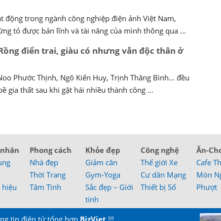
t động trong ngành công nghiệp điện ảnh Việt Nam,
ứng tỏ được bản lĩnh và tài năng của mình thông qua ...
 Rồng điển trai, giàu có nhưng vẫn độc thân ở
 Noo Phước Thịnh, Ngô Kiến Huy, Trịnh Thăng Bình... đều
ề gia thất sau khi gặt hái nhiều thành công ...
 nhân
Phong cách
Khỏe đẹp
Công nghệ
Ăn-Ch
ung
Nhà đẹp
Giảm cân
Thế giới Xe
Cafe T
Thời Trang
Gym-Yoga
Cư dân Mạng
Món N
 hiệu
Tâm Tình
Sắc đẹp – Giới
Thiết bị Số
Phượt
tính
ng tin điện tử tổng hợp
BizViet
!!!