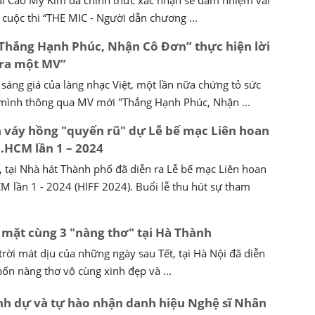
 cuộc thi “THE MIC - Người dẫn chương ...
Thắng Hạnh Phúc, Nhận Cô Đơn” thực hiện lời
 ra một MV”
 sáng giá của làng nhạc Việt, một lần nữa chứng tỏ sức
a mình thông qua MV mới "Thắng Hạnh Phúc, Nhận ...
 váy hồng "quyến rũ" dự Lễ bế mạc Liên hoan
.HCM lần 1 – 2024
 tại Nhà hát Thành phố đã diễn ra Lễ bế mạc Liên hoan
 lần 1 - 2024 (HIFF 2024). Buổi lễ thu hút sự tham
mặt cùng 3 "nàng thơ" tại Hà Thành
trời mát dịu của những ngày sau Tết, tại Hà Nội đã diễn
bốn nàng thơ vô cùng xinh đẹp và ...
inh dự và tự hào nhận danh hiệu Nghệ sĩ Nhân