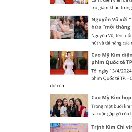
trò giám khảo trong
Nguyên Vũ với “
hứa “mỗi tháng
Nguyên Vũ, tên tuổi
hút và tài năng củ
Cao Mỹ Kim diện
phim Quốc tế TP
Tối ngày 13/4/2024,
phim Quốc tế TP.HCM
dự của ...
Cao Mỹ Kim họp 
Trong một buổi khí 
ra cuộc gặp gỡ của 
Trịnh Kim Chi v