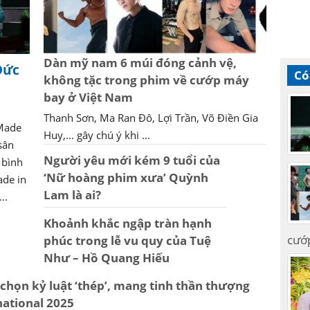
Dàn mỹ nam 6 múi đóng cảnh vệ,
Đức
Có
không tặc trong phim về cướp máy
bay ở Việt Nam
Thanh Sơn, Ma Ran Đô, Lợi Trần, Võ Điền Gia
'Made
Huy,... gây chú ý khi ...
sân
Người yêu mới kém 9 tuổi của
 bình
‘Nữ hoàng phim xưa’ Quỳnh
ade in
Lam là ai?
..
Khoảnh khắc ngập tràn hạnh
cướ
phúc trong lễ vu quy của Tuệ
Như – Hồ Quang Hiếu
chọn kỷ luật ‘thép’, mang tinh thần thượng
national 2025