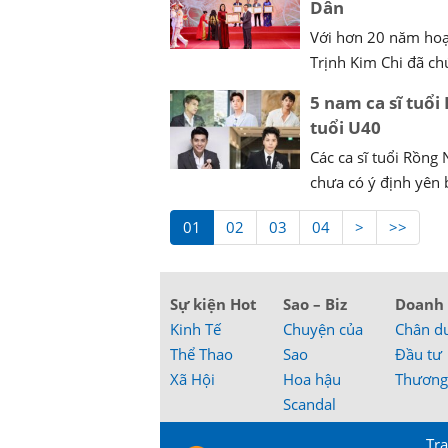
Dân
Với hơn 20 năm hoạ
Trịnh Kim Chi đã ch
5 nam ca sĩ tuổi
tuổi U40
Các ca sĩ tuổi Rồng
chưa có ý định yên b
01
02
03
04
>
>>
Sự kiện Hot
Sao – Biz
Doanh
Kinh Tế
Chuyện của
Chân d
Thể Thao
Sao
Đầu tư
Xã Hội
Hoa hậu
Thương
Scandal
Tra