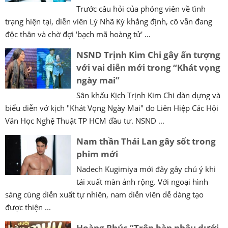
Trước câu hỏi của phóng viên về tình
trạng hiện tại, diễn viên Lý Nhã Kỳ khẳng định, cô vẫn đang
độc thân và chờ đợi 'bạch mã hoàng tử' ...
NSND Trịnh Kim Chi gây ấn tượng
với vai diễn mới trong “Khát vọng
ngày mai”
Sân khấu Kịch Trịnh Kim Chi dàn dựng và
biểu diễn vở kịch "Khát Vọng Ngày Mai" do Liên Hiệp Các Hội
Văn Học Nghệ Thuật TP HCM đầu tư. NSND ...
Nam thần Thái Lan gây sốt trong
phim mới
Nadech Kugimiya mới đây gây chú ý khi
tái xuất màn ảnh rộng. Với ngoại hình
sáng cùng diễn xuất tự nhiên, nam diễn viên dễ dàng tạo
được thiện ...
Hoàng Phúc “Trên bàn nhậu dưới