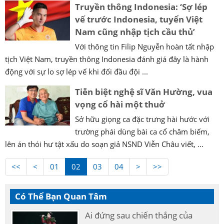
Truyền thông Indonesia: ‘Sợ lép
vế trước Indonesia, tuyển Việt
Nam cũng nhập tịch cầu thủ’
Với thông tin Filip Nguyễn hoàn tất nhập
tịch Việt Nam, truyền thông Indonesia đánh giá đây là hành
động với sự lo sợ lép vế khi đối đầu đội ...
Tiễn biệt nghệ sĩ Văn Hường, vua
vọng cổ hài một thuở
Sở hữu giọng ca đặc trưng hài hước với
trường phái dùng bài ca cổ châm biếm,
lên án thói hư tật xấu do soạn giả NSND Viễn Châu viết, ...
<<
<
01
02
03
04
>
>>
Có Thể Bạn Quan Tâm
Ai đứng sau chiến thắng của