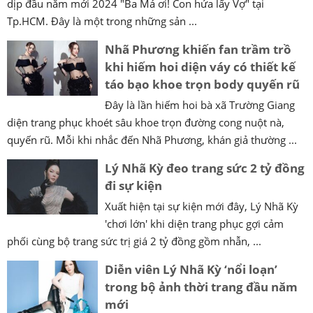
dịp đầu năm mới 2024 "Ba Má ơi! Con hứa lấy Vợ" tại
Tp.HCM. Đây là một trong những sản ...
Nhã Phương khiến fan trầm trồ
khi hiếm hoi diện váy có thiết kế
táo bạo khoe trọn body quyến rũ
Đây là lần hiếm hoi bà xã Trường Giang
diện trang phục khoét sâu khoe trọn đường cong nuột nà,
quyến rũ. Mỗi khi nhắc đến Nhã Phương, khán giả thường ...
Lý Nhã Kỳ đeo trang sức 2 tỷ đồng
đi sự kiện
Xuất hiện tại sự kiện mới đây, Lý Nhã Kỳ
'chơi lớn' khi diện trang phục gợi cảm
phối cùng bộ trang sức trị giá 2 tỷ đồng gồm nhẫn, ...
Diễn viên Lý Nhã Kỳ ‘nổi loạn’
trong bộ ảnh thời trang đầu năm
mới