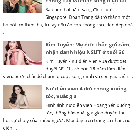
chồng Tây và cuộc sống hiện tại
Sau hơn hai năm sang định cư ở
Singapore, Đoan Trang đã trở thành một
bà nội trợ thực thụ, tự tay nấu ăn cho chồng con, dọn dẹp nhà
...
Kim Tuyến: Mẹ đơn thân gợi cảm,
nhận danh hiệu NSƯT ở tuổi 36
Kim Tuyến - nữ diễn viên vừa được xét
duyệt NSƯT - có hơn 18 năm làm diễn
viên, bươn chải để chăm lo cuộc sống mình và con gái. Diễn ...
Nữ diễn viên 4 đời chồng xuống
tóc, xuất gia
Hình ảnh nữ diễn viên Hoàng Yến xuống
tóc, thông báo xuất gia gieo duyên thu
hút sự chú ý của nhiều người. Mới đây trên trang cá nhân, nữ
diễn ...