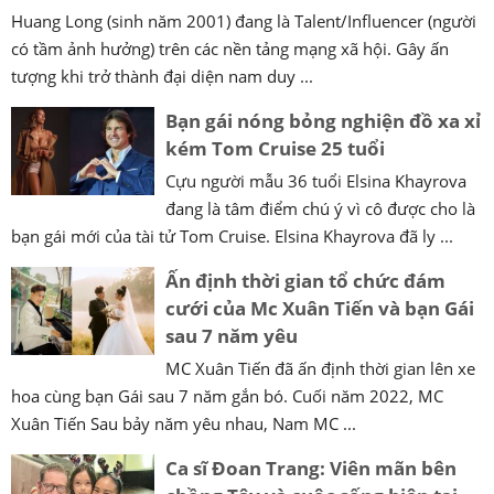
Huang Long (sinh năm 2001) đang là Talent/Influencer (người
có tầm ảnh hưởng) trên các nền tảng mạng xã hội. Gây ấn
tượng khi trở thành đại diện nam duy ...
Bạn gái nóng bỏng nghiện đồ xa xỉ
kém Tom Cruise 25 tuổi
Cựu người mẫu 36 tuổi Elsina Khayrova
đang là tâm điểm chú ý vì cô được cho là
bạn gái mới của tài tử Tom Cruise. Elsina Khayrova đã ly ...
Ấn định thời gian tổ chức đám
cưới của Mc Xuân Tiến và bạn Gái
sau 7 năm yêu
MC Xuân Tiến đã ấn định thời gian lên xe
hoa cùng bạn Gái sau 7 năm gắn bó. Cuối năm 2022, MC
Xuân Tiến Sau bảy năm yêu nhau, Nam MC ...
Ca sĩ Đoan Trang: Viên mãn bên