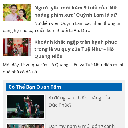
Người yêu mới kém 9 tuổi của ‘Nữ
hoàng phim xưa’ Quỳnh Lam là ai?
Nữ diễn viên Quỳnh Lam xác nhận thông tin
đang hẹn hò bạn diễn kém 9 tuổi là Vũ. Dù ...
Khoảnh khắc ngập tràn hạnh phúc
trong lễ vu quy của Tuệ Như – Hồ
Quang Hiếu
Mới đây, lễ vu quy của Hồ Quang Hiếu và Tuệ Như diễn ra tại
quê nhà cô dâu ở ...
Có Thể Bạn Quan Tâm
Ai đứng sau chiến thắng của
Đức Phúc?
Dàn mỹ nam 6 múi đóng cảnh