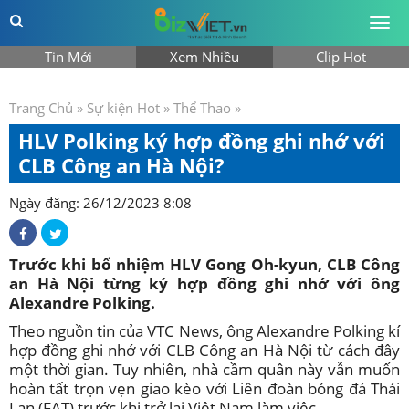
Togg
men
Tin Mới
Xem Nhiều
Clip Hot
Trang Chủ
»
Sự kiện Hot
»
Thể Thao
»
HLV Polking ký hợp đồng ghi nhớ với
CLB Công an Hà Nội?
Ngày đăng: 26/12/2023 8:08
Trước khi bổ nhiệm HLV Gong Oh-kyun, CLB Công
an Hà Nội từng ký hợp đồng ghi nhớ với ông
Alexandre Polking.
Theo nguồn tin của VTC News, ông Alexandre Polking kí
hợp đồng ghi nhớ với CLB Công an Hà Nội từ cách đây
một thời gian. Tuy nhiên, nhà cầm quân này vẫn muốn
hoàn tất trọn vẹn giao kèo với Liên đoàn bóng đá Thái
Lan (FAT) trước khi trở lại Việt Nam làm việc.