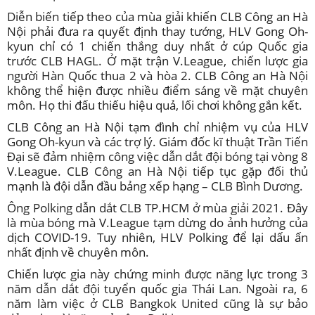
Diễn biến tiếp theo của mùa giải khiến CLB Công an Hà
Nội phải đưa ra quyết định thay tướng, HLV Gong Oh-
kyun chỉ có 1 chiến thắng duy nhất ở cúp Quốc gia
trước CLB HAGL. Ở mặt trận V.League, chiến lược gia
người Hàn Quốc thua 2 và hòa 2. CLB Công an Hà Nội
không thể hiện được nhiều điểm sáng về mặt chuyên
môn. Họ thi đấu thiếu hiệu quả, lối chơi không gắn kết.
CLB Công an Hà Nội tạm đình chỉ nhiệm vụ của HLV
Gong Oh-kyun và các trợ lý. Giám đốc kĩ thuật Trần Tiến
Đại sẽ đảm nhiệm công việc dẫn dắt đội bóng tại vòng 8
V.League. CLB Công an Hà Nội tiếp tục gặp đối thủ
mạnh là đội dẫn đầu bảng xếp hạng – CLB Bình Dương.
Ông Polking dẫn dắt CLB TP.HCM ở mùa giải 2021. Đây
là mùa bóng mà V.League tạm dừng do ảnh hưởng của
dịch COVID-19. Tuy nhiên, HLV Polking để lại dấu ấn
nhất định về chuyên môn.
Chiến lược gia này chứng minh được năng lực trong 3
năm dẫn dắt đội tuyển quốc gia Thái Lan. Ngoài ra, 6
năm làm việc ở CLB Bangkok United cũng là sự bảo