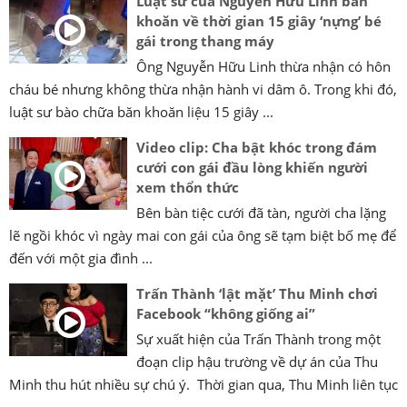
Luật sư của Nguyễn Hữu Linh băn
khoăn về thời gian 15 giây ‘nựng’ bé
gái trong thang máy
Ông Nguyễn Hữu Linh thừa nhận có hôn
cháu bé nhưng không thừa nhận hành vi dâm ô. Trong khi đó,
luật sư bào chữa băn khoăn liệu 15 giây ...
Video clip: Cha bật khóc trong đám
cưới con gái đầu lòng khiến người
xem thổn thức
Bên bàn tiệc cưới đã tàn, người cha lặng
lẽ ngồi khóc vì ngày mai con gái của ông sẽ tạm biệt bố mẹ để
đến với một gia đình ...
Trấn Thành ‘lật mặt’ Thu Minh chơi
Facebook “không giống ai”
Sự xuất hiện của Trấn Thành trong một
đoạn clip hậu trường về dự án của Thu
Minh thu hút nhiều sự chú ý. Thời gian qua, Thu Minh liên tục