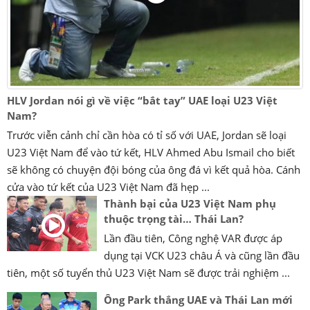
HLV Jordan nói gì về việc “bắt tay” UAE loại U23 Việt
Nam?
Trước viễn cảnh chỉ cần hòa có tỉ số với UAE, Jordan sẽ loại
U23 Việt Nam để vào tứ kết, HLV Ahmed Abu Ismail cho biết
sẽ không có chuyện đội bóng của ông đá vì kết quả hòa. Cánh
cửa vào tứ kết của U23 Việt Nam đã hẹp ...
Thành bại của U23 Việt Nam phụ
thuộc trọng tài… Thái Lan?
Lần đầu tiên, Công nghệ VAR được áp
dụng tại VCK U23 châu Á và cũng lần đầu
tiên, một số tuyển thủ U23 Việt Nam sẽ được trải nghiệm ...
Ông Park thắng UAE và Thái Lan mới