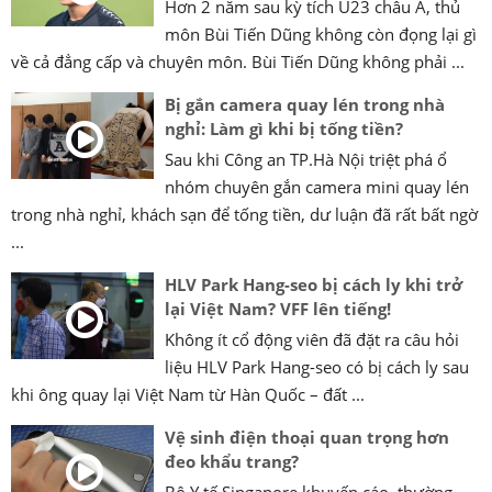
Hơn 2 năm sau kỳ tích U23 châu Á, thủ
môn Bùi Tiến Dũng không còn đọng lại gì
về cả đẳng cấp và chuyên môn. Bùi Tiến Dũng không phải ...
Bị gắn camera quay lén trong nhà
nghỉ: Làm gì khi bị tống tiền?
Sau khi Công an TP.Hà Nội triệt phá ổ
nhóm chuyên gắn camera mini quay lén
trong nhà nghỉ, khách sạn để tống tiền, dư luận đã rất bất ngờ
...
HLV Park Hang-seo bị cách ly khi trở
lại Việt Nam? VFF lên tiếng!
Không ít cổ động viên đã đặt ra câu hỏi
liệu HLV Park Hang-seo có bị cách ly sau
khi ông quay lại Việt Nam từ Hàn Quốc – đất ...
Vệ sinh điện thoại quan trọng hơn
đeo khẩu trang?
Bộ Y tế Singapore khuyến cáo, thường