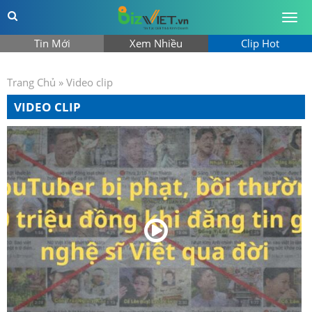
Togg
men
Tin Mới
Xem Nhiều
Clip Hot
Trang Chủ
»
Video clip
VIDEO CLIP