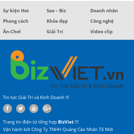
Sự kiện Hot
Sao – Biz
Doanh nhân
Phong cách
Khỏe đẹp
Công nghệ
Ăn-Chơi
Giải Trí
Video clip
Tin tức Giải Trí và Kinh Doanh !!!
Trang tin điện tử tổng hợp
BizViet
!!!
Vận hành bởi Công Ty TNHH Quảng Cáo Nhân Tố Mới