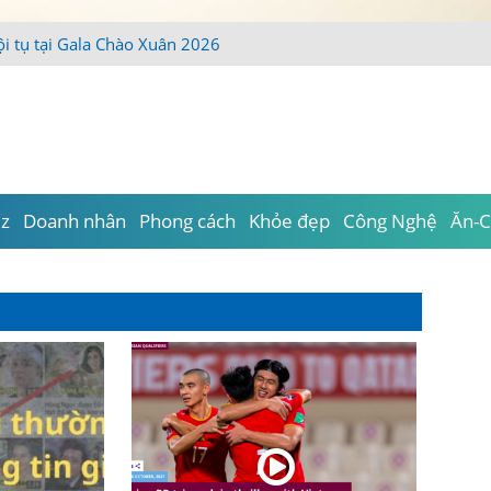
iz
Doanh nhân
Phong cách
Khỏe đẹp
Công Nghệ
Ăn-C