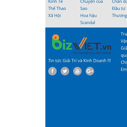
Kinh Tế
Chuyện của
Chân d
Thể Thao
Sao
Đầu tư
Xã Hội
Hoa hậu
Thương
Scandal
Tra
Vậ
Gi
qu
Tin tức Giải Trí và Kinh Doanh !!!
Chị
Em