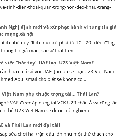
/ve-sinh-dien-thoai-quan-trong-hon-deo-khau-trang-
nh Nghị định mới về xử phạt hành vi tung tin giả
ác mạng xã hội
hính phủ quy định mức xử phạt từ 10 - 20 triệu đồng
thông tin giả mạo, sai sự thật trên ...
về việc “bắt tay” UAE loại U23 Việt Nam?
 cần hòa có tỉ số với UAE, Jordan sẽ loại U23 Việt Nam
Ahmed Abu Ismail cho biết sẽ không có ...
 Việt Nam phụ thuộc trọng tài… Thái Lan?
nghệ VAR được áp dụng tại VCK U23 châu Á và cũng lần
yển thủ U23 Việt Nam sẽ được trải nghiệm ...
E và Thái Lan mới đại tài!
sắp sửa chơi hai trận đấu lớn như một thử thách cho