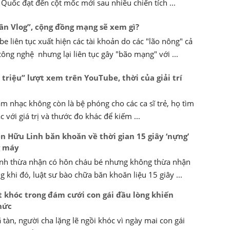
Quốc đạt đến cột mốc mới sau nhiều chiến tích ...
Tân Vlog”, cộng đồng mạng sẽ xem gì?
e liên tục xuất hiện các tài khoản do các "lão nông" cả
công nghệ nhưng lại liên tục gây "bão mạng" với ...
triệu” lượt xem trên YouTube, thời của giải trí
 nhạc không còn là bệ phóng cho các ca sĩ trẻ, họ tìm
với giá trị và thước đo khác để kiếm ...
n Hữu Linh băn khoăn về thời gian 15 giây ‘nựng’
g máy
nh thừa nhận có hôn cháu bé nhưng không thừa nhận
 khi đó, luật sư bào chữa băn khoăn liệu 15 giây ...
ật khóc trong đám cưới con gái đầu lòng khiến
hức
 tàn, người cha lặng lẽ ngồi khóc vì ngày mai con gái