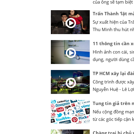
của ông sẽ tạm biệt 
Trấn Thành ‘lật m
Sự xuất hiện của Tr
Thu Minh thu hút nhi
11 thông tin cần 
Hình ảnh con cái, si
dụng, người dùng cầ
TP HCM xây lại đà
Công trình được xây 
Nguyễn Huệ - Lê Lợi
Tung tin giả trên
Nếu cộng đồng mạng
từ các góc tiếp cận k
Chàng trai bị chủ 