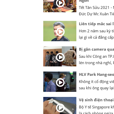
Ngôn
Tết Tân Sửu 2021 - 
Đức Dự Mc Xuân Tiế
Liên tiếp mắc sai
Hơn 2 năm sau kỳ t
lại gì về cả đẳng c
Bị gắn camera quay
Sau khi Công an TP
lén trong nhà nghỉ, 
HLV Park Hang-seo 
Không ít cổ động viê
sau khi ông quay lại
Vệ sinh điện thoạ
Bộ Y tế Singapore k
là cách phòng ngừa 