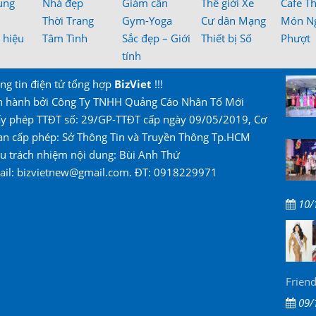
ung
Nhà đẹp
Giảm cân
Thế giới Xe
Cafe T
Thời Trang
Gym-Yoga
Cư dân Mạng
Món N
 hiệu
Tâm Tình
Sắc đẹp – Giới
Thiết bị Số
Phượt
tính
ng tin điện tử tổng hợp
BizViet
!!!
n hành bởi Công Ty TNHH Quảng Cáo Nhân Tố Mới
ấy phép TTĐT số: 29/GP-TTĐT cấp ngày 09/05/2019, Cơ
an cấp phép: Sở Thông Tin và Truyền Thông Tp.HCM
u trách nhiệm nội dung: Bùi Anh Thứ
ail: bizvietnew@gmail.com. ĐT: 0918229971
10/
Friend
09/