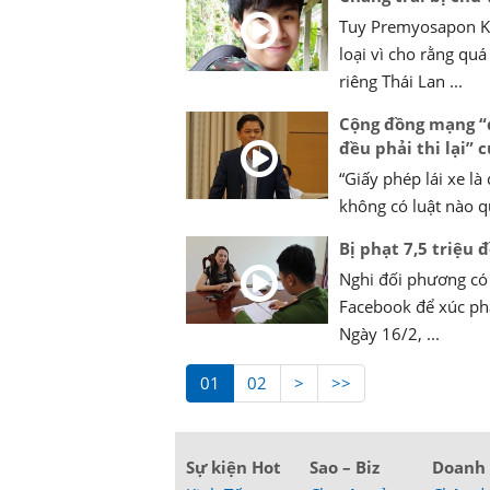
Tuy Premyosapon Kh
loại vì cho rằng quá
riêng Thái Lan ...
Cộng đồng mạng “d
đều phải thi lại” 
“Giấy phép lái xe l
không có luật nào q
Bị phạt 7,5 triệu
Nghi đối phương có
Facebook để xúc phạ
Ngày 16/2, ...
01
02
>
>>
Sự kiện Hot
Sao – Biz
Doanh