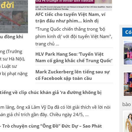
AFC tiếc cho tuyển Việt Nam, ví
trận đấu như phim… kinh dị
"Trung Quốc chiến thắng trong 'bộ
Có
phim kinh dị' với đội tuyển Việt Nam",
ệu đồng khi
trang chủ ...
ờng (Trưởng
HLV Park Hang Seo: ‘Tuyển Việt
 sư Hà Nội),
Nam cố gắng khắc chế Trung Quốc’
 Luật sư
Mark Zuckerberg lên tiếng sau sự
 bị phạt nặng
cố Facebook sập toàn cầu
iếng về clip chúc khán giả ‘ra đường không bị
bào 
m lăng, ông xã Lâm Vỹ Dạ đã có lời giải thích về lời nói
 giả chỉ trích gần đây. Chiều ngày 24/5, ...
– Trò chuyện cùng “Ông Đồ” Đức Dự – Sao Phát