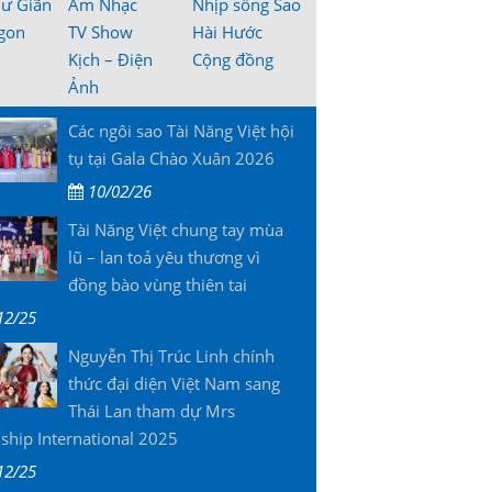
hư Giãn
Âm Nhạc
Nhịp sống Sao
gon
TV Show
Hài Hước
Kịch – Điện
Cộng đồng
Ảnh
Các ngôi sao Tài Năng Việt hội
tụ tại Gala Chào Xuân 2026
10/02/26
Tài Năng Việt chung tay mùa
lũ – lan toả yêu thương vì
đồng bào vùng thiên tai
12/25
Nguyễn Thị Trúc Linh chính
thức đại diện Việt Nam sang
Thái Lan tham dự Mrs
ship International 2025
12/25