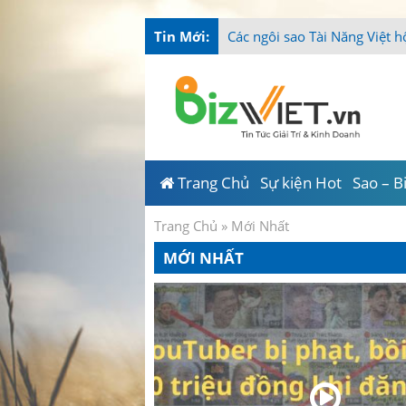
Tin Mới:
-
Trang Chủ
Sự kiện Hot
Sao – B
Trang Chủ
»
Mới Nhất
MỚI NHẤT