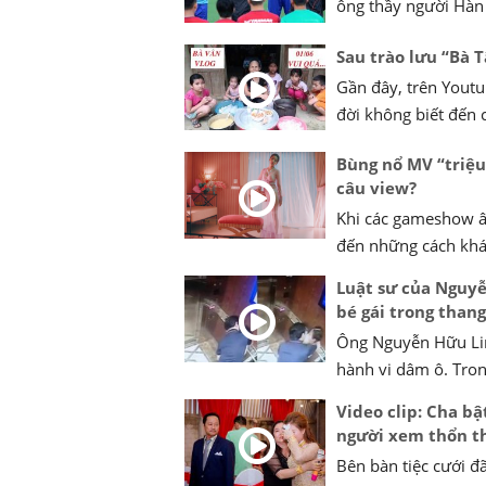
ông thầy người Hàn 
Sau trào lưu “Bà 
Gần đây, trên Youtub
đời không biết đến 
Bùng nổ MV “triệu 
câu view?
Khi các gameshow âm
đến những cách khác 
Luật sư của Nguyễ
bé gái trong than
Ông Nguyễn Hữu Li
hành vi dâm ô. Trong
Video clip: Cha b
người xem thổn t
Bên bàn tiệc cưới đã