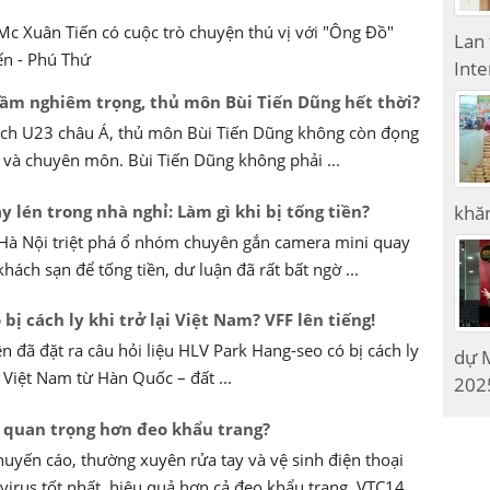
Mc Xuân Tiến có cuộc trò chuyện thú vị với "Ông Đồ"
Lan
n - Phú Thứ
Inte
 lầm nghiêm trọng, thủ môn Bùi Tiến Dũng hết thời?
ích U23 châu Á, thủ môn Bùi Tiến Dũng không còn đọng
ấp và chuyên môn. Bùi Tiến Dũng không phải ...
 lén trong nhà nghỉ: Làm gì khi bị tống tiền?
khăn
.Hà Nội triệt phá ổ nhóm chuyên gắn camera mini quay
khách sạn để tống tiền, dư luận đã rất bất ngờ ...
bị cách ly khi trở lại Việt Nam? VFF lên tiếng!
n đã đặt ra câu hỏi liệu HLV Park Hang-seo có bị cách ly
dự M
 Việt Nam từ Hàn Quốc – đất ...
2025
i quan trọng hơn đeo khẩu trang?
huyến cáo, thường xuyên rửa tay và vệ sinh điện thoại
virus tốt nhất, hiệu quả hơn cả đeo khẩu trang. VTC14