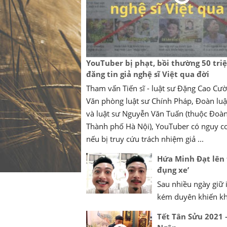
YouTuber bị phạt, bồi thường 50 tri
đăng tin giả nghệ sĩ Việt qua đời
Tham vấn Tiến sĩ - luật sư Đặng Cao Cư
Văn phòng luật sư Chính Pháp, Đoàn luật
và luật sư Nguyễn Văn Tuấn (thuộc Đoàn
Thành phố Hà Nội), YouTuber có nguy cơ
nếu bị truy cứu trách nhiệm giả ...
Hứa Minh Đạt lên t
đụng xe’
Sau nhiều ngày giữ i
kém duyên khiến khán
Tết Tân Sửu 2021 