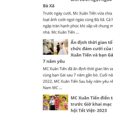
Bà Xã
Trước ngày cưới, Mc Xuân Tiến vừa chia
loạt ảnh cưới ngọt ngào cùng Bà Xã. Cả 
ngập tràn hạnh phúc khi sắp về chung 
nhà. Mc Xuân Tiến ...
Ấn định thời gian tổ
chức đám cưới của
Xuân Tiến và bạn Gá
7 năm yêu
MC Xuân Tiến đã ấn định thời gian lên x
cùng bạn Gái sau 7 năm gắn bó. Cuối n
2022, MC Xuân Tiến Sau bảy năm yêu n
Nam MC ...
MC Xuân Tiến điển t
trước Giờ khai mạc
hội Tết Việt- 2023