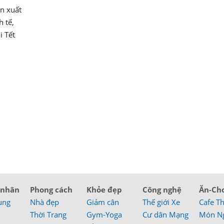
n xuất
h tế,
i Tết
 nhân
Phong cách
Khỏe đẹp
Công nghệ
Ăn-Ch
ung
Nhà đẹp
Giảm cân
Thế giới Xe
Cafe T
Thời Trang
Gym-Yoga
Cư dân Mạng
Món N