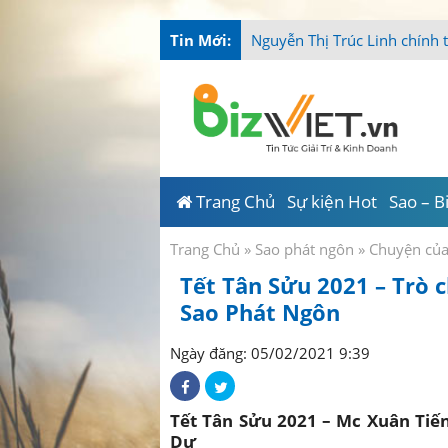
Tin Mới:
Nguyễn Thị Trúc Linh chính 
Trang Chủ
Sự kiện Hot
Sao – B
Trang Chủ
»
Sao phát ngôn
»
Chuyện củ
Tết Tân Sửu 2021 – Trò 
Sao Phát Ngôn
Ngày đăng: 05/02/2021 9:39
Tết Tân Sửu 2021 – Mc Xuân Tiến
Dự