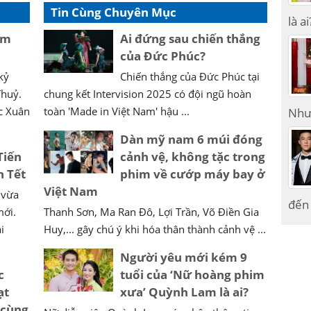
Tin Cùng Chuyên Mục
là ai
ệm
Ai đứng sau chiến thắng
của Đức Phúc?
kỷ
Chiến thắng của Đức Phúc tại
Thuỷ.
chung kết Intervision 2025 có đội ngũ hoàn
c Xuân
toàn 'Made in Việt Nam' hậu ...
Như
Dàn mỹ nam 6 múi đóng
Tiến
cảnh vệ, không tặc trong
h Tết
phim về cướp máy bay ở
Việt Nam
 vừa
đến 
mới.
Thanh Sơn, Ma Ran Đô, Lợi Trần, Võ Điền Gia
i
Huy,... gây chú ý khi hóa thân thành cảnh vệ ...
Người yêu mới kém 9
c
tuổi của ‘Nữ hoàng phim
ạt
xưa’ Quỳnh Lam là ai?
 cùng