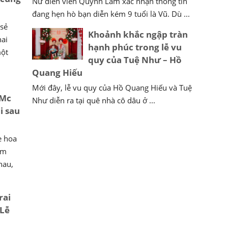
Nữ diễn viên Quỳnh Lam xác nhận thông tin
đang hẹn hò bạn diễn kém 9 tuổi là Vũ. Dù ...
 sẻ
Khoảnh khắc ngập tràn
hai
hạnh phúc trong lễ vu
một
quy của Tuệ Như – Hồ
Quang Hiếu
Mới đây, lễ vu quy của Hồ Quang Hiếu và Tuệ
 Mc
Như diễn ra tại quê nhà cô dâu ở ...
i sau
e hoa
ăm
hau,
rai
 Lễ