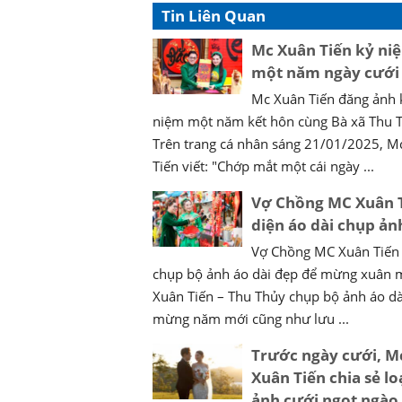
Tin Liên Quan
Mc Xuân Tiến kỷ ni
một năm ngày cưới
Mc Xuân Tiến đăng ảnh 
niệm một năm kết hôn cùng Bà xã Thu 
Trên trang cá nhân sáng 21/01/2025, M
Tiến viết: "Chớp mắt một cái ngày ...
Vợ Chồng MC Xuân 
diện áo dài chụp ản
Vợ Chồng MC Xuân Tiến
chụp bộ ảnh áo dài đẹp để mừng xuân 
Xuân Tiến – Thu Thủy chụp bộ ảnh áo dà
mừng năm mới cũng như lưu ...
Trước ngày cưới, M
Xuân Tiến chia sẻ lo
ảnh cưới ngọt ngào