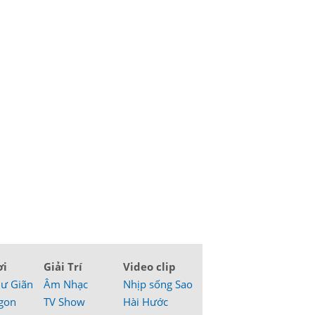
ơi
Giải Trí
Video clip
hư Giãn
Âm Nhạc
Nhịp sống Sao
gon
TV Show
Hài Hước