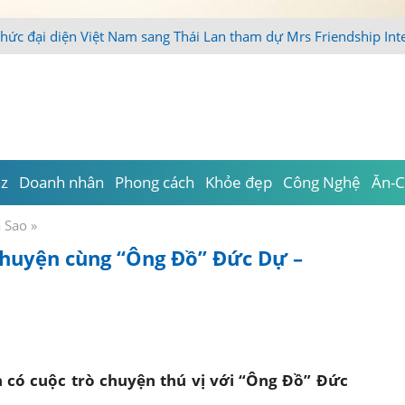
thức đại diện Việt Nam sang Thái Lan tham dự Mrs Friendship Int
iz
Doanh nhân
Phong cách
Khỏe đẹp
Công Nghệ
Ăn-C
a Sao
»
chuyện cùng “Ông Đồ” Đức Dự –
 có cuộc trò chuyện thú vị với “Ông Đồ” Đức