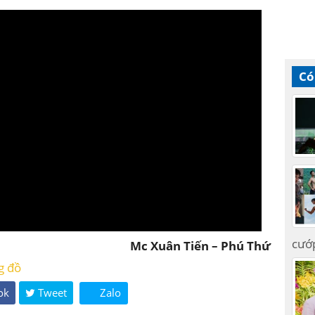
Có
cướ
Mc Xuân Tiến – Phú Thứ
g đồ
ok
Tweet
Zalo