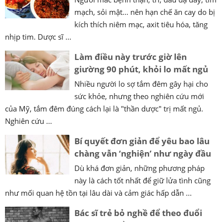
mạch, sỏi mật... nên hạn chế ăn cay do bị
kích thích niêm mạc, axit tiêu hóa, tăng
nhịp tim. Dược sĩ ...
Làm điều này trước giờ lên
giường 90 phút, khỏi lo mất ngủ
Nhiều người lo sợ tắm đêm gây hại cho
sức khỏe, nhưng theo nghiên cứu mới
của Mỹ, tắm đêm đúng cách lại là "thần dược" trị mất ngủ.
Nghiên cứu ...
Bí quyết đơn giản để yêu bao lâu
chàng vẫn ‘nghiện’ như ngày đầu
Dù khá đơn giản, những phương pháp
này là cách tốt nhất để giữ lửa tình cũng
như mối quan hệ tồn tại lâu dài và cảm giác hấp dẫn ...
Bác sĩ trẻ bỏ nghề để theo đuổi