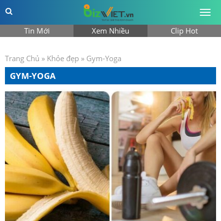
Togg
men
Tin Mới
Xem Nhiều
Clip Hot
Trang Chủ
»
Khỏe đẹp
»
Gym-Yoga
GYM-YOGA