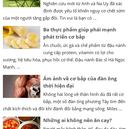
Nghiên cứu mới từ Anh và Na Uy đã xác
định được yếu tố khiến nguy cơ chết sớm
của một người tăng gấp đôi. Tin vui là bạn có ...
Ba thực phẩm giúp phái mạnh
phát triển cơ bắp
Ăn chuối, ức gà và chế phẩm từ đậu nành
cung cấp protein, vitamin có lợi cho
xương, hệ tiêu hóa, phục hồi cơ thể. Đậu nành Bác sĩ Hà Ngọc
Mạnh, ...
Ám ảnh về cơ bắp của đàn ông
thời hiện đại
Không hài lòng về thân hình dù đã rất cơ
bắp, một số đàn ông phương Tây tìm đến
chất kích thích và đôi khi đánh đổi bằng mạng sống. Miles ...
Những ai không nên ăn cay?
Người mắc bệnh thận, trĩ, đau dạ dày, tim