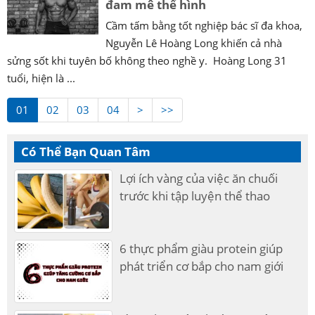
đam mê thể hình
Cầm tấm bằng tốt nghiệp bác sĩ đa khoa,
Nguyễn Lê Hoàng Long khiến cả nhà
sửng sốt khi tuyên bố không theo nghề y. Hoàng Long 31
tuổi, hiện là ...
01
02
03
04
>
>>
Có Thể Bạn Quan Tâm
Lợi ích vàng của việc ăn chuối
trước khi tập luyện thể thao
6 thực phẩm giàu protein giúp
phát triển cơ bắp cho nam giới