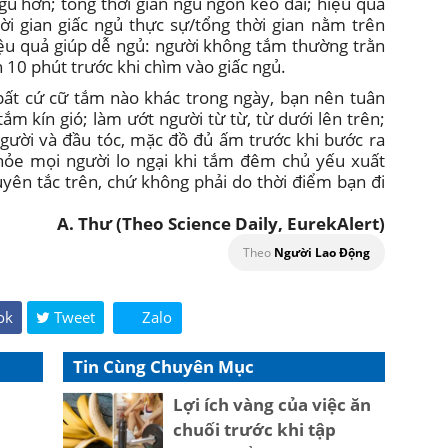
ủ hơn; tổng thời gian ngủ ngon kéo dài; hiệu quả
hời gian giấc ngủ thực sự/tổng thời gian nằm trên
iệu quả giúp dễ ngủ: người không tắm thường trằn
h 10 phút trước khi chìm vào giấc ngủ.
bất cứ cữ tắm nào khác trong ngày, bạn nên tuân
ắm kín gió; làm ướt người từ từ, từ dưới lên trên;
gười và đầu tóc, mặc đồ đủ ấm trước khi bước ra
hỏe mọi người lo ngại khi tắm đêm chủ yếu xuất
uyên tắc trên, chứ không phải do thời điểm bạn đi
A. Thư (Theo Science Daily, EurekAlert)
Theo
Người Lao Động
ok
Tweet
Zalo
Tin Cùng Chuyên Mục
Lợi ích vàng của việc ăn
chuối trước khi tập