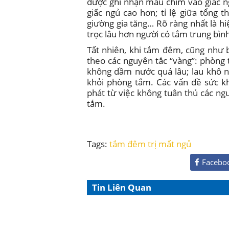
được ghi nhận mau chìm vào giấc ng
giấc ngủ cao hơn; tỉ lệ giữa tổng t
giường gia tăng… Rõ ràng nhất là h
trọc lâu hơn người có tắm trung bìn
Tất nhiên, khi tắm đêm, cũng như 
theo các nguyên tắc “vàng”: phòng t
không dầm nước quá lâu; lau khô n
khỏi phòng tắm. Các vấn đề sức k
phát từ việc không tuân thủ các ng
tắm.
Tags:
tắm đêm trị mất ngủ
Facebo
Tin Liên Quan