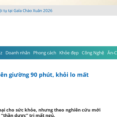
iz
Doanh nhân
Phong cách
Khỏe đẹp
Công Nghệ
Ăn-C
lên giường 90 phút, khỏi lo mất
hại cho sức khỏe, nhưng theo nghiên cứu mới
 “thần dược” trị mất ngủ.