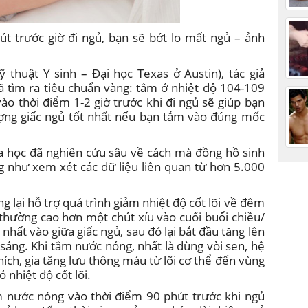
 trước giờ đi ngủ, bạn sẽ bớt lo mất ngủ – ảnh
 thuật Y sinh – Đại học Texas ở Austin), tác giả
ã tìm ra tiêu chuẩn vàng: tắm ở nhiệt độ 104-109
ào thời điểm 1-2 giờ trước khi đi ngủ sẽ giúp bạn
lượng giấc ngủ tốt nhất nếu bạn tắm vào đúng mốc
oa học đã nghiên cứu sâu về cách mà đồng hồ sinh
ng như xem xét các dữ liệu liên quan từ hơn 5.000
lại hỗ trợ quá trình giảm nhiệt độ cốt lõi về đêm
 thường cao hơn một chút xíu vào cuối buổi chiều/
nhất vào giữa giấc ngủ, sau đó lại bắt đầu tăng lên
 sáng. Khi tắm nước nóng, nhất là dùng vòi sen, hệ
thích, gia tăng lưu thông máu từ lõi cơ thể đến vùng
ỏ nhiệt độ cốt lõi.
ắm nước nóng vào thời điểm 90 phút trước khi ngủ