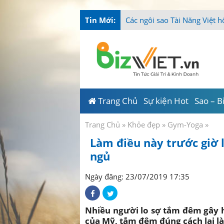
Tin Mới:
-
Trang Chủ
Sự kiện Hot
Sao – B
Trang Chủ
»
Khỏe đẹp
»
Gym-Yoga
»
Làm điều này trước giờ 
ngủ
Ngày đăng: 23/07/2019 17:35
Nhiều người lo sợ tắm đêm gây 
của Mỹ, tắm đêm đúng cách lại là