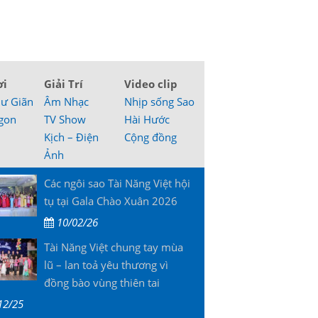
ơi
Giải Trí
Video clip
hư Giãn
Âm Nhạc
Nhịp sống Sao
gon
TV Show
Hài Hước
Kịch – Điện
Cộng đồng
Ảnh
Các ngôi sao Tài Năng Việt hội
tụ tại Gala Chào Xuân 2026
10/02/26
Tài Năng Việt chung tay mùa
lũ – lan toả yêu thương vì
đồng bào vùng thiên tai
12/25