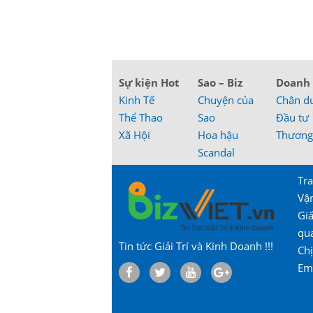
Sự kiện Hot
Sao – Biz
Doanh
Kinh Tế
Chuyện của
Chân d
Thể Thao
Sao
Đầu tư
Xã Hội
Hoa hậu
Thương
Scandal
Tra
Vậ
Gi
qu
Tin tức Giải Trí và Kinh Doanh !!!
Chị
Em