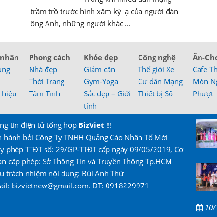
trầm trồ trước hình xăm kỳ lạ của người đàn
ông Anh, những người khác ...
 nhân
Phong cách
Khỏe đẹp
Công nghệ
Ăn-Ch
ung
Nhà đẹp
Giảm cân
Thế giới Xe
Cafe T
Thời Trang
Gym-Yoga
Cư dân Mạng
Món N
 hiệu
Tâm Tình
Sắc đẹp – Giới
Thiết bị Số
Phượt
tính
ng tin điện tử tổng hợp
BizViet
!!!
n hành bởi Công Ty TNHH Quảng Cáo Nhân Tố Mới
ấy phép TTĐT số: 29/GP-TTĐT cấp ngày 09/05/2019, Cơ
an cấp phép: Sở Thông Tin và Truyền Thông Tp.HCM
u trách nhiệm nội dung: Bùi Anh Thứ
ail: bizvietnew@gmail.com. ĐT: 0918229971
10/