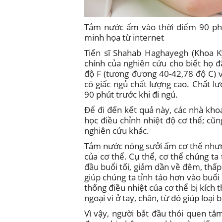
Tắm nước ấm vào thời điểm 90 phút
minh họa từ internet
Tiến sĩ Shahab Haghayegh (Khoa Kỹ
chính của nghiên cứu cho biết họ đ
độ F (tương đương 40-42,78 độ C) v
có giấc ngủ chất lượng cao. Chất 
90 phút trước khi đi ngủ.
Để đi đến kết quả này, các nhà kh
học điều chỉnh nhiệt độ cơ thể; cũ
nghiên cứu khác.
Tắm nước nóng sưởi ấm cơ thể nhưng 
của cơ thể. Cụ thể, cơ thể chúng ta
đầu buổi tối, giảm dần về đêm, thấp 
giúp chúng ta tỉnh táo hơn vào buổi
thống điều nhiệt của cơ thể bị kích 
ngoại vi ở tay, chân, từ đó giúp loại b
Vì vậy, người bắt đầu thói quen t