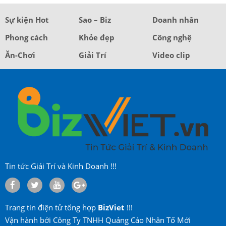
Sự kiện Hot
Sao – Biz
Doanh nhân
Phong cách
Khỏe đẹp
Công nghệ
Ăn-Chơi
Giải Trí
Video clip
Tin tức Giải Trí và Kinh Doanh !!!
Trang tin điện tử tổng hợp
BizViet
!!!
Vận hành bởi Công Ty TNHH Quảng Cáo Nhân Tố Mới