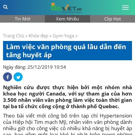
Togg
men
Tin Mới
Xem Nhiều
Clip Hot
Trang Chủ
»
Khỏe đẹp
»
Gym-Yoga
»
Làm việc văn phòng quá lâu dẫn đến
tăng huyết áp
Ngày đăng: 25/12/2019 10:54
Nghiên cứu được thực hiện bởi một nhóm nhà
khoa học người Canada, với sự tham gia của hơn
3.500 nhân viên văn phòng làm việc toàn thời gian
tại ba tổ chức công cộng ở thành phố Quebec.
Theo bài viết mới công bố trên tạp chí Hypertension
của Hiệp hội Tim mạch Mỹ, nhân viên văn phòng dành
nhiều giờ cho công việc có nhiều khả năng bị huyết áp
cao, bao gồm một loại khó bị phát hiện trong những