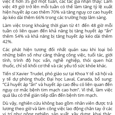
việc ít hơn 35 giờ một tuần, các tác giả nhận thấy: Làm
việc 49 giờ trở lên mỗi tuần có thể làm tăng tỷ lệ xuất
hiện huyết áp cao thêm 70% và tăng nguy cơ cao huyết
áp kéo dài thêm 66% trong các trường hợp lâm sàng.
Làm việc trong khoảng thời gian từ 41 đến 48 giờ mỗi
tuần có liên quan đến khả năng bị tăng huyết áp “ẩn”
thêm 54% và khả năng bị tăng huyết áp kéo dài thêm
42%.
Các phát hiện tương đối nhất quán sau khi loại bỏ
những biến số như căng thẳng công việc, tuổi tác, giới
tính, trình độ học vấn, nghề nghiệp, thói quen hút
thuốc, chỉ số khối cơ thể và các yếu tố sức khỏe khác.
Tiến sĩ Xavier Trudel, phó giáo sư tại Khoa Y tế xã hội và
y tế dự phòng thuộc Đại học Laval, Canada, bổ sung:
“Cả huyết áp “ẩn” và huyết áp cao đều có liên quan đến
nguy cơ mắc bệnh tim mạch cao hơn”. Vì thế, làm việc
quá lâu có thể gián tiếp dẫn đến bệnh tim mạch.
Dù vậy, nghiên cứu không bao gồm nhân viên được trả
lương theo giờ và làm công việc lao động chân tay ở các
vị trí như nông nghiệp, sản xuất, xây dựng, khai thác,