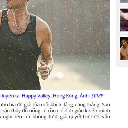
n luyện tại Happy Valley, Hong Kong. Ảnh:
SCMP
ượu bia để giải tỏa mỗi khi lo lắng, căng thẳng. Sau
nhận thấy đồ uống có cồn chỉ đơn giản khiến mình
nghĩ tiêu cực không được giải quyết triệt để, vẫn