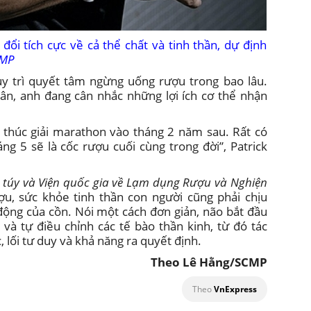
ổi tích cực về cả thể chất và tinh thần, dự định
CMP
y trì quyết tâm ngừng uống rượu trong bao lâu.
hân, anh đang cân nhắc những lợi ích cơ thể nhận
t thúc giải marathon vào tháng 2 năm sau. Rất có
ng 5 sẽ là cốc rượu cuối cùng trong đời”, Patrick
 túy và Viện quốc gia về Lạm dụng Rượu và Nghiện
ượu, sức khỏe tinh thần con người cũng phải chịu
động của cồn. Nói một cách đơn giản, não bắt đầu
 và tự điều chỉnh các tế bào thần kinh, từ đó tác
 lối tư duy và khả năng ra quyết định.
Theo Lê Hằng/SCMP
Theo
VnExpress