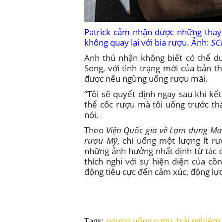
Patrick cảm nhận được những thay đ
không quay lại với bia rượu. Ảnh:
S
Anh thú nhận không biết có thể du
Song, với tình trạng mới của bản t
được nếu ngừng uống rượu mãi.
“Tôi sẽ quyết định ngay sau khi kế
thể cốc rượu mà tôi uống trước thá
nói.
Theo
Viện Quốc gia về Lạm dụng Ma
rượu Mỹ
, chỉ uống một lượng ít r
những ảnh hưởng nhất định từ tác 
thích nghi với sự hiện diện của cồn
động tiêu cực đến cảm xúc, động lực,
Tags:
ngưng uống rượu
,
trải nghiệm