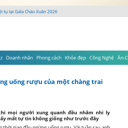
iz
Doanh nhân
Phong cách
Khỏe đẹp
Công Nghệ
Ăn-C
ng uống rượu của một chàng trai
i khi mọi người xung quanh đều nhâm nhi ly
ấy mất tự tin không giống như trước đây
ng thời gian đầu ngừng uống rượu. Vài tuần sau anh