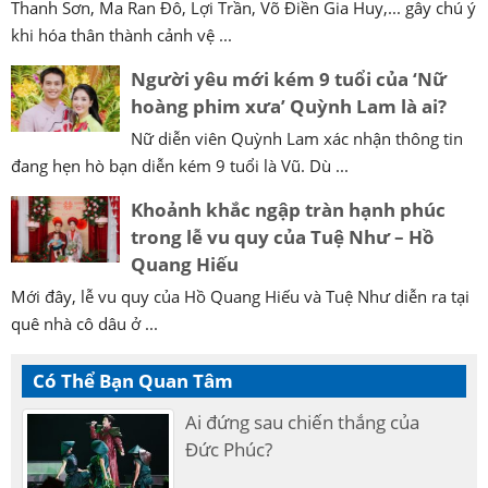
Thanh Sơn, Ma Ran Đô, Lợi Trần, Võ Điền Gia Huy,... gây chú ý
khi hóa thân thành cảnh vệ ...
Người yêu mới kém 9 tuổi của ‘Nữ
hoàng phim xưa’ Quỳnh Lam là ai?
Nữ diễn viên Quỳnh Lam xác nhận thông tin
đang hẹn hò bạn diễn kém 9 tuổi là Vũ. Dù ...
Khoảnh khắc ngập tràn hạnh phúc
trong lễ vu quy của Tuệ Như – Hồ
Quang Hiếu
Mới đây, lễ vu quy của Hồ Quang Hiếu và Tuệ Như diễn ra tại
quê nhà cô dâu ở ...
Có Thể Bạn Quan Tâm
Ai đứng sau chiến thắng của
Đức Phúc?