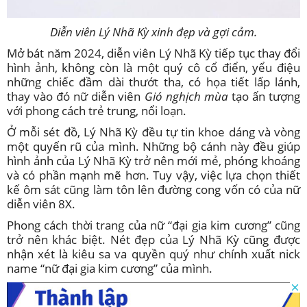
Diễn viên Lý Nhã Kỳ xinh đẹp và gợi cảm.
Mở bát năm 2024, diễn viên Lý Nhã Kỳ tiếp tục thay đổi
hình ảnh, không còn là một quý cô cổ điển, yểu điệu
những chiếc đầm dài thướt tha, có họa tiết lấp lánh,
thay vào đó nữ diễn viên
Gió nghịch mùa
tạo ấn tượng
với phong cách trẻ trung, nổi loạn.
Ở mỗi sét đồ, Lý Nhã Kỳ đều tự tin khoe dáng và vòng
một quyến rũ của mình. Những bộ cánh này đều giúp
hình ảnh của Lý Nhã Kỳ trở nên mới mẻ, phóng khoáng
và có phần mạnh mẽ hơn. Tuy vậy, việc lựa chọn thiết
kế ôm sát cũng làm tôn lên đường cong vốn có của nữ
diễn viên 8X.
Phong cách thời trang của nữ “đại gia kim cương” cũng
trở nên khác biệt. Nét đẹp của Lý Nhã Kỳ cũng được
nhận xét là kiêu sa va quyền quý như chính xuất nick
name “nữ đại gia kim cương” của mình.