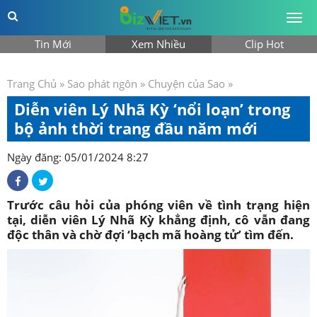
Togg
men
Tin Mới
Xem Nhiều
Clip Hot
Trang Chủ
»
Sao phát ngôn
»
Chuyện của Sao
»
Diễn viên Lý Nhã Kỳ ‘nổi loạn’ trong
bộ ảnh thời trang đầu năm mới
Ngày đăng: 05/01/2024 8:27
Trước câu hỏi của phóng viên về tình trạng hiện
tại, diễn viên Lý Nhã Kỳ khẳng định, cô vẫn đang
độc thân và chờ đợi ‘bạch mã hoàng tử’ tìm đến.