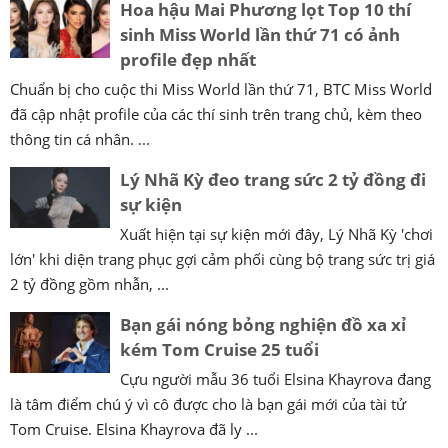
Hoa hậu Mai Phương lọt Top 10 thí
sinh Miss World lần thứ 71 có ảnh
profile đẹp nhất
Chuẩn bị cho cuộc thi Miss World lần thứ 71, BTC Miss World
đã cập nhật profile của các thí sinh trên trang chủ, kèm theo
thông tin cá nhân. ...
Lý Nhã Kỳ đeo trang sức 2 tỷ đồng đi
sự kiện
Xuất hiện tại sự kiện mới đây, Lý Nhã Kỳ 'chơi
lớn' khi diện trang phục gợi cảm phối cùng bộ trang sức trị giá
2 tỷ đồng gồm nhẫn, ...
Bạn gái nóng bỏng nghiện đồ xa xỉ
kém Tom Cruise 25 tuổi
Cựu người mẫu 36 tuổi Elsina Khayrova đang
là tâm điểm chú ý vì cô được cho là bạn gái mới của tài tử
Tom Cruise. Elsina Khayrova đã ly ...