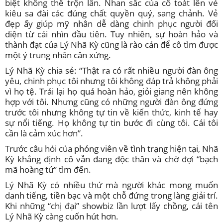
biệt không thể trộn lẫn. Nhan sắc của cô toát lên vẻ
kiêu sa đài các đúng chất quyền quý, sang chảnh. Vẻ
đẹp ấy giúp mỹ nhân dễ dàng chinh phục người đối
diện từ cái nhìn đầu tiên. Tuy nhiên, sự hoàn hảo và
thành đạt của Lý Nhã Kỳ cũng là rào cản để cô tìm được
một ý trung nhân cân xứng.
Lý Nhã Kỳ chia sẻ: “Thật ra có rất nhiều người đàn ông
yêu, chinh phục tôi nhưng tôi không đáp trả không phải
vì họ tệ. Trái lại họ quá hoàn hảo, giỏi giang nên không
hợp với tôi. Nhưng cũng có những người đàn ông đứng
trước tôi nhưng không tự tin về kiến thức, kinh tế hay
sự nổi tiếng. Họ không tự tin bước đi cùng tôi. Cái tôi
cần là cảm xúc hơn”.
Trước câu hỏi của phóng viên về tình trạng hiện tại, Nhã
Kỳ khẳng định cô vẫn đang độc thân và chờ đợi “bạch
mã hoàng tử” tìm đến.
Lý Nhã Kỳ có nhiều thứ mà người khác mong muốn
danh tiếng, tiền bạc và một chỗ đứng trong làng giải trí.
Khi những “chị đại” showbiz lần lượt lấy chồng, cái tên
Lý Nhã Kỳ càng cuốn hút hơn.