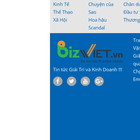
Kinh Tế
Chuyện của
Chân d
Thể Thao
Sao
Đầu tư
Xã Hội
Hoa hậu
Thương
Scandal
Tra
Vậ
Gi
qu
Tin tức Giải Trí và Kinh Doanh !!!
Chị
Em