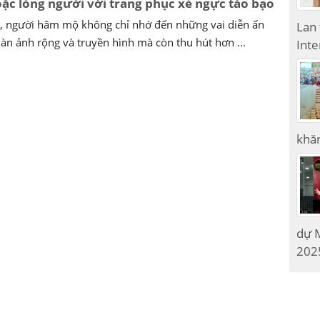
ặc lòng người với trang phục xẻ ngực táo bạo
ỳ, người hâm mộ không chỉ nhớ đến những vai diễn ấn
Lan
̀n ảnh rộng và truyền hình mà còn thu hút hơn ...
Inte
khăn
dự M
2025