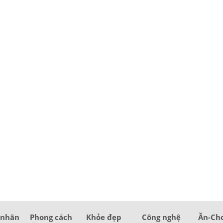
 nhân
Phong cách
Khỏe đẹp
Công nghệ
Ăn-Ch