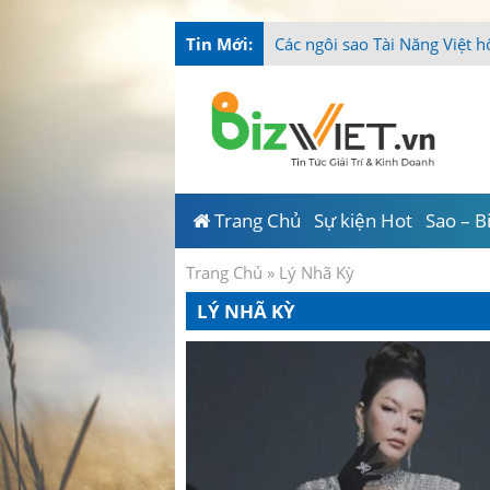
Tin Mới:
-
Trang Chủ
Sự kiện Hot
Sao – B
Trang Chủ
»
Lý Nhã Kỳ
LÝ NHÃ KỲ