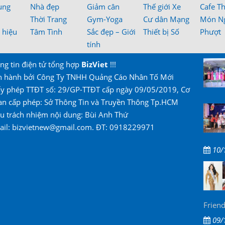
ung
Nhà đẹp
Giảm cân
Thế giới Xe
Cafe T
Thời Trang
Gym-Yoga
Cư dân Mạng
Món N
 hiệu
Tâm Tình
Sắc đẹp – Giới
Thiết bị Số
Phượt
tính
ng tin điện tử tổng hợp
BizViet
!!!
n hành bởi Công Ty TNHH Quảng Cáo Nhân Tố Mới
ấy phép TTĐT số: 29/GP-TTĐT cấp ngày 09/05/2019, Cơ
an cấp phép: Sở Thông Tin và Truyền Thông Tp.HCM
u trách nhiệm nội dung: Bùi Anh Thứ
ail: bizvietnew@gmail.com. ĐT: 0918229971
10/
Friend
09/