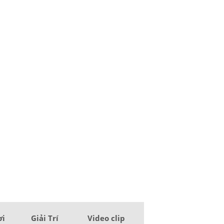
ơi
Giải Trí
Video clip