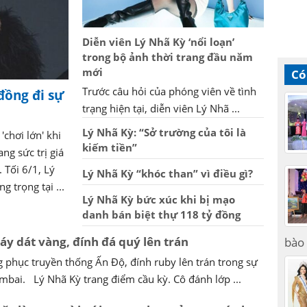
Diễn viên Lý Nhã Kỳ ‘nổi loạn’
trong bộ ảnh thời trang đầu năm
mới
Có
Trước câu hỏi của phóng viên về tình
đồng đi sự
trạng hiện tại, diễn viên Lý Nhã ...
Lý Nhã Kỳ: “Sở trường của tôi là
'chơi lớn' khi
kiếm tiền”
ng sức trị giá
 Tối 6/1, Lý
Lý Nhã Kỳ “khóc than” vì điều gì?
 trọng tại ...
Lý Nhã Kỳ bức xúc khi bị mạo
danh bán biệt thự 118 tỷ đồng
y dát vàng, đính đá quý lên trán
bào 
 phục truyền thống Ấn Độ, đính ruby lên trán trong sự
umbai. Lý Nhã Kỳ trang điểm cầu kỳ. Cô đánh lớp ...