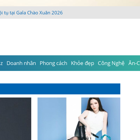
iz
Doanh nhân
Phong cách
Khỏe đẹp
Công Nghệ
Ăn-C