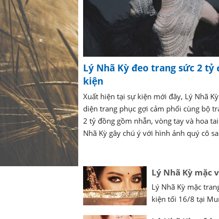
Lý Nhã Kỳ đeo trang sức 2 tỷ 
kiện
Xuất hiện tại sự kiện mới đây, Lý Nhã Kỳ 
diện trang phục gợi cảm phối cùng bộ tra
2 tỷ đồng gồm nhẫn, vòng tay và hoa tai.
Nhã Kỳ gây chú ý với hình ảnh quý cô sang
Lý Nhã Kỳ mặc vá
Lý Nhã Kỳ mặc trang
kiện tối 16/8 tại M