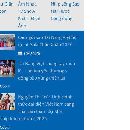
hư Giãn
Âm Nhạc
Nhịp sống Sao
gon
TV Show
Hài Hước
Kịch – Điện
Cộng đồng
Ảnh
Các ngôi sao Tài Năng Việt hội
tụ tại Gala Chào Xuân 2026
10/02/26
Tài Năng Việt chung tay mùa
lũ – lan toả yêu thương vì
đồng bào vùng thiên tai
12/25
Nguyễn Thị Trúc Linh chính
thức đại diện Việt Nam sang
Thái Lan tham dự Mrs
ship International 2025
12/25