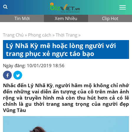
Togg
men
Tin Mới
Xem Nhiều
Clip Hot
Trang Chủ
»
Phong cách
»
Thời Trang
»
Lý Nhã Kỳ mê hoặc lòng người với
trang phục xẻ ngực táo bạo
Ngày đăng: 10/01/2019 18:56
Nhắc đến Lý Nhã Kỳ
,
người hâm mộ không chỉ nhớ
đến những vai diễn ấn tượng của cô trên màn ảnh
rộng và truyền hình mà còn thu hút hơn cả có lẽ
chính là gu thời trang sang trọng của người đẹp
Vũng Tàu