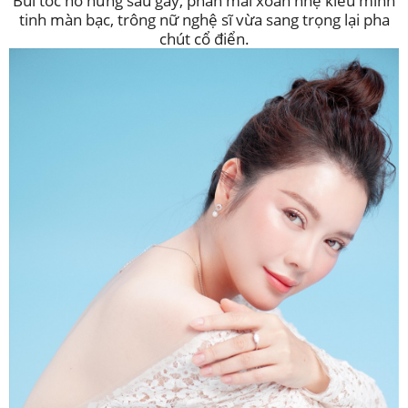
Búi tóc hờ hững sau gáy, phần mái xoăn nhẹ kiểu minh
tinh màn bạc, trông nữ nghệ sĩ vừa sang trọng lại pha
chút cổ điển.