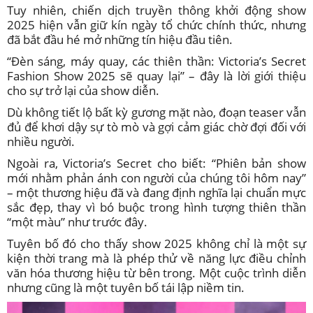
Tuy nhiên, chiến dịch truyền thông khởi động show
2025 hiện vẫn giữ kín ngày tổ chức chính thức, nhưng
đã bắt đầu hé mở những tín hiệu đầu tiên.
“Đèn sáng, máy quay, các thiên thần: Victoria’s Secret
Fashion Show 2025 sẽ quay lại” – đây là lời giới thiệu
cho sự trở lại của show diễn.
Dù không tiết lộ bất kỳ gương mặt nào, đoạn teaser vẫn
đủ để khơi dậy sự tò mò và gợi cảm giác chờ đợi đối với
nhiều người.
Ngoài ra, Victoria’s Secret cho biết: “Phiên bản show
mới nhằm phản ánh con người của chúng tôi hôm nay”
– một thương hiệu đã và đang định nghĩa lại chuẩn mực
sắc đẹp, thay vì bó buộc trong hình tượng thiên thần
“một màu” như trước đây.
Tuyên bố đó cho thấy show 2025 không chỉ là một sự
kiện thời trang mà là phép thử về năng lực điều chỉnh
văn hóa thương hiệu từ bên trong. Một cuộc trình diễn
nhưng cũng là một tuyên bố tái lập niềm tin.