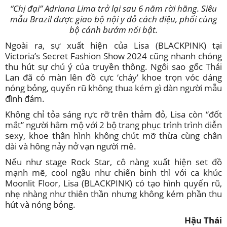
“Chị đại” Adriana Lima trở lại sau 6 năm rời hãng. Siêu
mẫu Brazil được giao bộ nội y đỏ cách điệu, phối cùng
bộ cánh bướm nổi bật.
Ngoài ra, sự xuất hiện của Lisa (BLACKPINK) tại
Victoria’s Secret Fashion Show 2024 cũng nhanh chóng
thu hút sự chú ý của truyền thông. Ngôi sao gốc Thái
Lan đã có màn lên đồ cực ‘cháy’ khoe trọn vóc dáng
nóng bỏng, quyến rũ không thua kém gì dàn người mẫu
đình đám.
Không chỉ tỏa sáng rực rỡ trên thảm đỏ, Lisa còn “đốt
mắt” người hâm mộ với 2 bộ trang phục trình trình diễn
sexy, khoe thân hình không chút mỡ thừa cùng chân
dài và hông nảy nở vạn người mê.
Nếu như stage Rock Star, cô nàng xuất hiện set đồ
mạnh mẽ, cool ngầu như chiến binh thì với ca khúc
Moonlit Floor, Lisa (BLACKPINK) có tạo hình quyến rũ,
nhẹ nhàng như thiên thần nhưng không kém phần thu
hút và nóng bỏng.
Hậu Thái