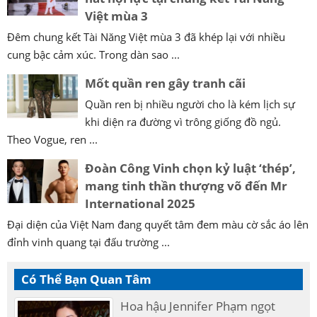
Việt mùa 3
Đêm chung kết Tài Năng Việt mùa 3 đã khép lại với nhiều
cung bậc cảm xúc. Trong dàn sao ...
Mốt quần ren gây tranh cãi
Quần ren bị nhiều người cho là kém lịch sự
khi diện ra đường vì trông giống đồ ngủ.
Theo Vogue, ren ...
Đoàn Công Vinh chọn kỷ luật ‘thép’,
mang tinh thần thượng võ đến Mr
International 2025
Đại diện của Việt Nam đang quyết tâm đem màu cờ sắc áo lên
đỉnh vinh quang tại đấu trường ...
Có Thể Bạn Quan Tâm
Hoa hậu Jennifer Phạm ngọt