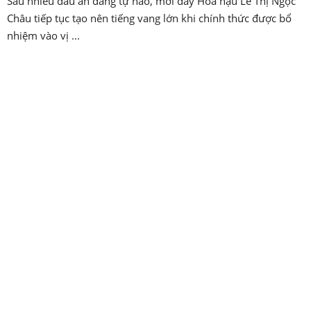
Sau nhiều dấu ấn đáng tự hào, mới đây Hoa hậu Lê Thị Ngọc
Châu tiếp tục tạo nên tiếng vang lớn khi chính thức được bổ
nhiệm vào vị ...