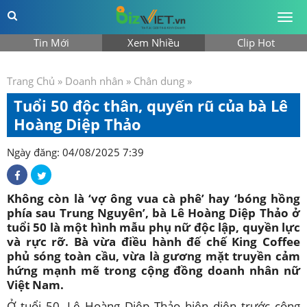
Togg
men
Tin Mới
Xem Nhiều
Clip Hot
Trang Chủ
»
Doanh nhân
»
Chân dung
»
Tuổi 50 độc thân, quyến rũ của bà Lê
Hoàng Diệp Thảo
Ngày đăng: 04/08/2025 7:39
Không còn là ‘vợ ông vua cà phê’ hay ‘bóng hồng
phía sau Trung Nguyên’, bà Lê Hoàng Diệp Thảo ở
tuổi 50 là một hình mẫu phụ nữ độc lập, quyền lực
và rực rỡ. Bà vừa điều hành đế chế King Coffee
phủ sóng toàn cầu, vừa là gương mặt truyền cảm
hứng mạnh mẽ trong cộng đồng doanh nhân nữ
Việt Nam.
Ở tuổi 50, Lê Hoàng Diệp Thảo hiện diện trước công