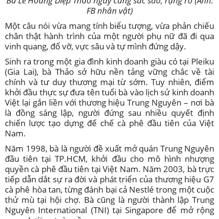
Bà Lê Hoàng Diệp Thảo ngày càng sắc sảo, rạng rỡ (Ảnh:
FB nhân vật)
Một câu nói vừa mang tính biểu tượng, vừa phản chiếu
chân thật hành trình của một người phụ nữ đã đi qua
vinh quang, đổ vỡ, vực sâu và tự mình đứng dậy.
Sinh ra trong một gia đình kinh doanh giàu có tại Pleiku
(Gia Lai), bà Thảo sở hữu nền tảng vững chắc về tài
chính và tư duy thương mại từ sớm. Tuy nhiên, điểm
khởi đầu thực sự đưa tên tuổi bà vào lịch sử kinh doanh
Việt lại gắn liền với thương hiệu Trung Nguyên – nơi bà
là đồng sáng lập, người đứng sau nhiều quyết định
chiến lược tạo dựng đế chế cà phê đầu tiên của Việt
Nam.
Năm 1998, bà là người đề xuất mở quán Trung Nguyên
đầu tiên tại TP.HCM, khởi đầu cho mô hình nhượng
quyền cà phê đầu tiên tại Việt Nam. Năm 2003, bà trực
tiếp dẫn dắt sự ra đời và phát triển của thương hiệu G7
cà phê hòa tan, từng đánh bại cả Nestlé trong một cuộc
thử mù tại hội chợ. Bà cũng là người thành lập Trung
Nguyên International (TNI) tại Singapore để mở rộng