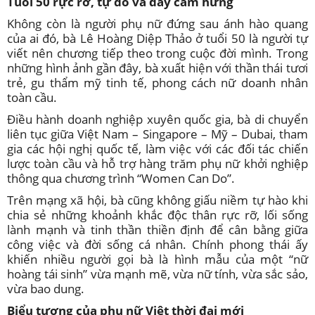
Tuổi 50 rực rỡ, tự do và đầy cảm hứng
Không còn là người phụ nữ đứng sau ánh hào quang
của ai đó, bà Lê Hoàng Diệp Thảo ở tuổi 50 là người tự
viết nên chương tiếp theo trong cuộc đời mình. Trong
những hình ảnh gần đây, bà xuất hiện với thần thái tươi
trẻ, gu thẩm mỹ tinh tế, phong cách nữ doanh nhân
toàn cầu.
Điều hành doanh nghiệp xuyên quốc gia, bà di chuyển
liên tục giữa Việt Nam – Singapore – Mỹ – Dubai, tham
gia các hội nghị quốc tế, làm việc với các đối tác chiến
lược toàn cầu và hỗ trợ hàng trăm phụ nữ khởi nghiệp
thông qua chương trình “Women Can Do”.
Trên mạng xã hội, bà cũng không giấu niềm tự hào khi
chia sẻ những khoảnh khắc độc thân rực rỡ, lối sống
lành mạnh và tinh thần thiền định để cân bằng giữa
công việc và đời sống cá nhân. Chính phong thái ấy
khiến nhiều người gọi bà là hình mẫu của một “nữ
hoàng tái sinh” vừa mạnh mẽ, vừa nữ tính, vừa sắc sảo,
vừa bao dung.
Biểu tượng của phụ nữ Việt thời đại mới