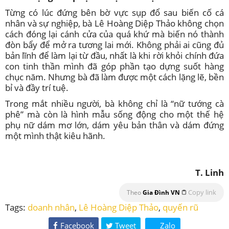
Từng có lúc đứng bên bờ vực sụp đổ sau biến cố cá
nhân và sự nghiệp, bà Lê Hoàng Diệp Thảo không chọn
cách đóng lại cánh cửa của quá khứ mà biến nó thành
đòn bẩy để mở ra tương lai mới. Không phải ai cũng đủ
bản lĩnh để làm lại từ đầu, nhất là khi rời khỏi chính đứa
con tinh thần mình đã góp phần tạo dựng suốt hàng
chục năm. Nhưng bà đã làm được một cách lặng lẽ, bền
bỉ và đầy trí tuệ.
Trong mắt nhiều người, bà không chỉ là “nữ tướng cà
phê” mà còn là hình mẫu sống động cho một thế hệ
phụ nữ dám mơ lớn, dám yêu bản thân và dám đứng
một mình thật kiêu hãnh.
T. Linh
Copy link
Theo
Gia Đình VN
Tags:
doanh nhân
,
Lê Hoàng Diệp Thảo
,
quyến rũ
Facebook
Tweet
Zalo