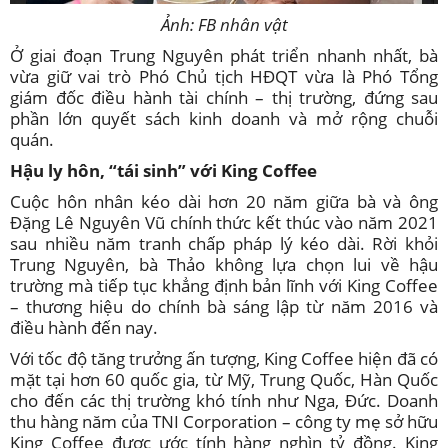
Ảnh: FB nhân vật
Ở giai đoạn Trung Nguyên phát triển nhanh nhất, bà
vừa giữ vai trò Phó Chủ tịch HĐQT vừa là Phó Tổng
giám đốc điều hành tài chính – thị trường, đứng sau
phần lớn quyết sách kinh doanh và mở rộng chuỗi
quán.
Hậu ly hôn, “tái sinh” với King Coffee
Cuộc hôn nhân kéo dài hơn 20 năm giữa bà và ông
Đặng Lê Nguyên Vũ chính thức kết thúc vào năm 2021
sau nhiều năm tranh chấp pháp lý kéo dài. Rời khỏi
Trung Nguyên, bà Thảo không lựa chọn lui về hậu
trường mà tiếp tục khẳng định bản lĩnh với King Coffee
– thương hiệu do chính bà sáng lập từ năm 2016 và
điều hành đến nay.
Với tốc độ tăng trưởng ấn tượng, King Coffee hiện đã có
mặt tại hơn 60 quốc gia, từ Mỹ, Trung Quốc, Hàn Quốc
cho đến các thị trường khó tính như Nga, Đức. Doanh
thu hàng năm của TNI Corporation – công ty mẹ sở hữu
King Coffee được ước tính hàng nghìn tỷ đồng. King