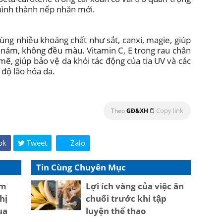
 hình thành nếp nhăn mới.
 cùng nhiều khoáng chất như sắt, canxi, magie, giúp
, nám, không đều màu. Vitamin C, E trong rau chân
mẽ, giúp bảo vệ da khỏi tác động của tia UV và các
 độ lão hóa da.
Copy link
Theo
GĐ&XH
ok
Tweet
Zalo
Tin Cùng Chuyên Mục
àm
Lợi ích vàng của việc ăn
hị
chuối trước khi tập
ua
luyện thể thao