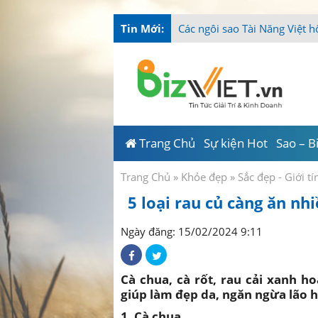
Tin Mới:
Tài
_
Trang Chủ
Sự kiện Hot
Sao – B
Trang Chủ
»
Khỏe đẹp
»
Sắc đẹp - Giới ti
5 loại rau củ càng ăn nh
Ngày đăng: 15/02/2024 9:11
Cà chua, cà rốt, rau cải xanh h
giúp làm đẹp da, ngăn ngừa lão h
1. Cà chua