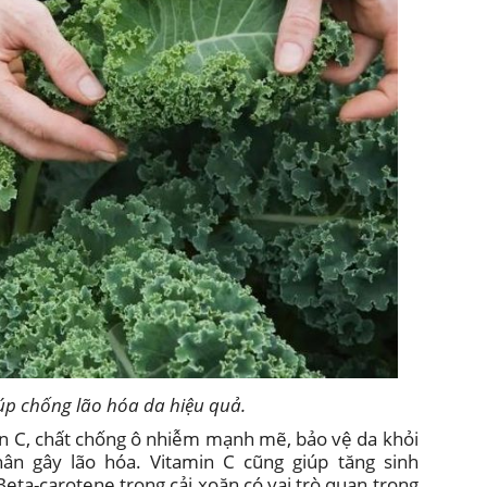
úp chống lão hóa da hiệu quả.
in C, chất chống ô nhiễm mạnh mẽ, bảo vệ da khỏi
hân gây lão hóa. Vitamin C cũng giúp tăng sinh
 Beta-carotene trong cải xoăn có vai trò quan trọng