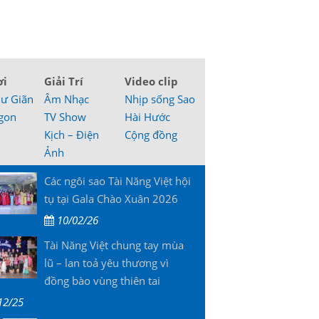
ơi
Giải Trí
Video clip
hư Giãn
Âm Nhạc
Nhịp sống Sao
gon
TV Show
Hài Hước
Kịch – Điện
Cộng đồng
Ảnh
Các ngôi sao Tài Năng Việt hội
tụ tại Gala Chào Xuân 2026
10/02/26
Tài Năng Việt chung tay mùa
lũ – lan toả yêu thương vì
đồng bào vùng thiên tai
12/25