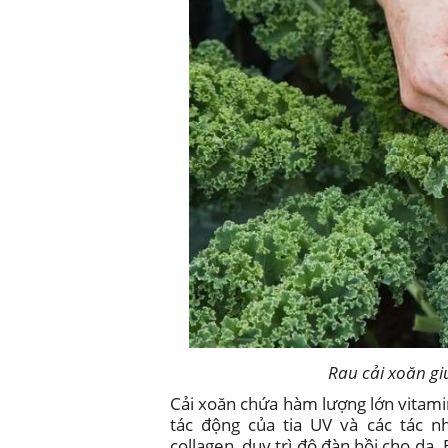
Rau cải xoăn gi
Cải xoăn chứa hàm lượng lớn vitam
tác động của tia UV và các tác n
collagen, duy trì độ đàn hồi cho da.