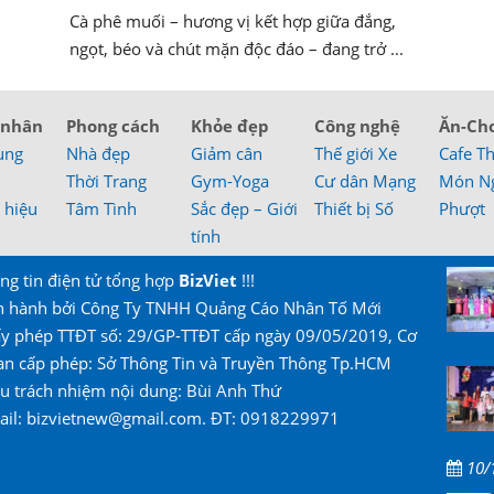
Cà phê muối – hương vị kết hợp giữa đắng,
ngọt, béo và chút mặn độc đáo – đang trở ...
 nhân
Phong cách
Khỏe đẹp
Công nghệ
Ăn-Ch
ung
Nhà đẹp
Giảm cân
Thế giới Xe
Cafe T
Thời Trang
Gym-Yoga
Cư dân Mạng
Món N
 hiệu
Tâm Tình
Sắc đẹp – Giới
Thiết bị Số
Phượt
tính
ng tin điện tử tổng hợp
BizViet
!!!
n hành bởi Công Ty TNHH Quảng Cáo Nhân Tố Mới
ấy phép TTĐT số: 29/GP-TTĐT cấp ngày 09/05/2019, Cơ
an cấp phép: Sở Thông Tin và Truyền Thông Tp.HCM
u trách nhiệm nội dung: Bùi Anh Thứ
ail: bizvietnew@gmail.com. ĐT: 0918229971
10/