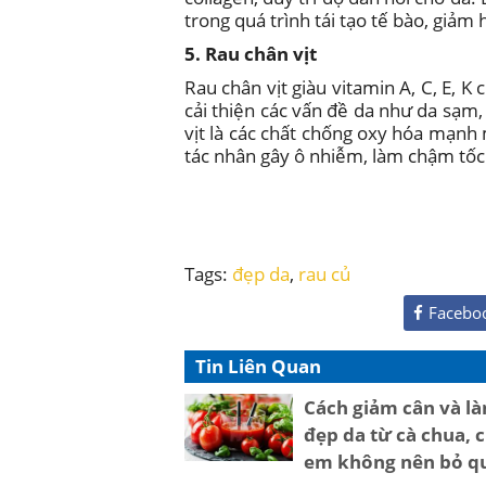
trong quá trình tái tạo tế bào, giảm
5. Rau chân vịt
Rau chân vịt giàu vitamin A, C, E, K
cải thiện các vấn đề da như da sạm
vịt là các chất chống oxy hóa mạnh 
tác nhân gây ô nhiễm, làm chậm tốc
Tags:
đẹp da
,
rau củ
Facebo
Tin Liên Quan
Cách giảm cân và l
đẹp da từ cà chua, c
em không nên bỏ q