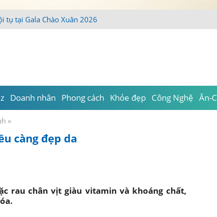
iz
Doanh nhân
Phong cách
Khỏe đẹp
Công Nghệ
Ăn-C
́nh
»
iều càng đẹp da
oặc rau chân vịt giàu vitamin và khoáng chất,
óa.