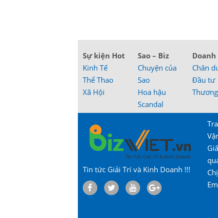
Sự kiện Hot
Sao – Biz
Doanh
Kinh Tế
Chuyện của
Chân d
Thể Thao
Sao
Đầu tư
Xã Hội
Hoa hậu
Thương
Scandal
Tra
Vậ
Gi
qu
Tin tức Giải Trí và Kinh Doanh !!!
Chị
Em