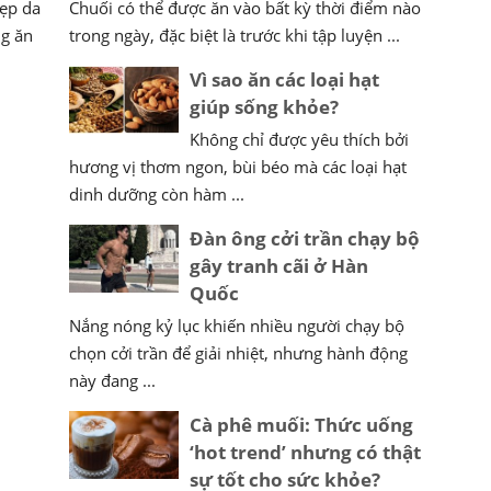
đẹp da
Chuối có thể được ăn vào bất kỳ thời điểm nào
ng ăn
trong ngày, đặc biệt là trước khi tập luyện ...
Vì sao ăn các loại hạt
giúp sống khỏe?
Không chỉ được yêu thích bởi
hương vị thơm ngon, bùi béo mà các loại hạt
dinh dưỡng còn hàm ...
Đàn ông cởi trần chạy bộ
gây tranh cãi ở Hàn
Quốc
Nắng nóng kỷ lục khiến nhiều người chạy bộ
chọn cởi trần để giải nhiệt, nhưng hành động
này đang ...
Cà phê muối: Thức uống
‘hot trend’ nhưng có thật
sự tốt cho sức khỏe?