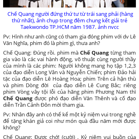
Chế Quang người đứng thứ tư từ trái sang phải (hàng
thứ nhất), ảnh chụp trong đêm chung kết giải trẻ
Taekwondo TP.HCM năm 1987. ảnh nvcc
Pv: Hình như anh cũng có tham gia đóng phim với dv Lê
Văn Nghĩa, phim đó là phim gì, thưa anh?
Chế Quang: Đúng rồi. phim mà
Chế Quang
từng tham
gia vào là các vai hành động, võ thuật cùng người thầy
của mình là các phim: Người không mang họ tập 1,2,3
của đạo diễn Long Vân và Nguyễn Chiến; phim Đảo hải
tặc của đạo diễn Lê Hoàng Hoa; phim Trên cả hận thù
và phim Dòng đời của đạo diễn Lê Cung Bắc; riêng
phim Vòng vây tội lỗi của hãng phim Phương Nam thì
Chế Quang
được phó đạo diễn Văn Thênh và cố đạo
diễn Trần Cảnh Đôn mời tham gia.
Pv: Nhân đây anh có thể kể một kỷ niệm vui trong nghề
để tặng khán giả coi như món quà đầu năm mới được
không?
Chế Quang: Được chớ! (cười) . Kỷ niệm vui buồn của