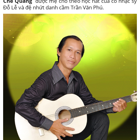
Chế Quang
được mẹ cho theo học hát của cố nhạc sỹ
Đỗ Lễ và đệ nhứt danh cầm Trần Văn Phú.