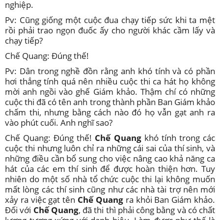
nghiệp.
Pv: Cũng giống một cuộc đua chạy tiếp sức khi ta mệt
rồi phải trao ngọn đuốc ấy cho người khác cầm lấy và
chạy tiếp?
Chế Quang: Đúng thế!
Pv: Dân trong nghề đồn rằng anh khó tính và có phần
hơi thẳng tính quá nên nhiều cuộc thi ca hát họ không
mời anh ngồi vào ghế Giám khảo. Thậm chí có những
cuộc thi đã có tên anh trong thành phần Ban Giám khảo
chấm thi, nhưng bằng cách nào đó họ vẫn gạt anh ra
vào phút cuối. Anh nghĩ sao?
Chế Quang: Đúng thế!
Chế Quang
khó tính trong các
cuộc thi nhưng luôn chỉ ra những cái sai của thí sinh, và
những điều cần bổ sung cho việc nâng cao khả năng ca
hát của các em thí sinh để được hoàn thiện hơn. Tuy
nhiên do một số nhà tổ chức cuộc thi lại không muốn
mất lòng các thí sinh cũng như các nhà tài trợ nên mới
xảy ra việc gạt tên
Chế Quang
ra khỏi Ban Giám khảo.
Đối với
Chế Quang
, đã thi thì phải công bằng và có chất