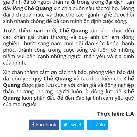
gia đình đã có người thân ra đi trong trong đại dịch, tận
đáy lòng
Chế Quang
xin chia buồn sâu sắc tới họ. Mong
đại dịch qua mau, và chúc cho các ngành nghề được hồi
sinh nhanh chóng để bà con mình ổn định cuộc sống.
Trước thềm năm mới,
Chế Quang
xin kính chúc đến
các khán giả thân thương và quý anh chị em đồng
nghiệp bước sang năm mới dồi dào sức khỏe, hạnh
phúc, thành công trong cuộc sống và luôn có những
niềm vui bên cạnh những người thân yêu và gia đình
của mình.
Xin chân thành cám ơn các nhà báo, phóng viên báo đài
đã luôn yêu quý
Chế Quang
và tạo điều kiện cho
Chế
Quang
được giao lưu cùng với khán giả và đồng nghiệp
thân thương, những người luôn là động lực để
Chế
Quang
luôn phấn đấu để đền đáp lại tình cảm yêu quý
của mọi người.
Thực hiện: L.A
Facebook
Tweet
Zalo