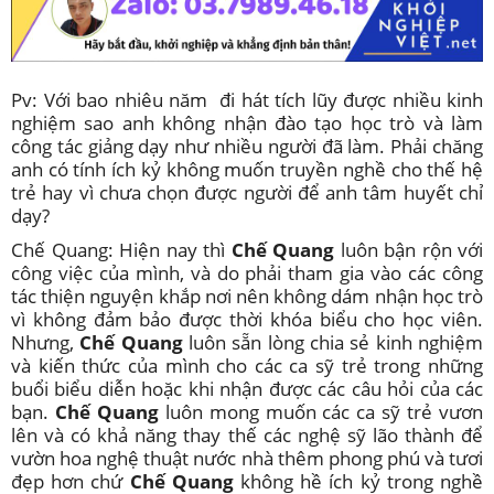
Pv: Với bao nhiêu năm đi hát tích lũy được nhiều kinh
nghiệm sao anh không nhận đào tạo học trò và làm
công tác giảng dạy như nhiều người đã làm. Phải chăng
anh có tính ích kỷ không muốn truyền nghề cho thế hệ
trẻ hay vì chưa chọn được người để anh tâm huyết chỉ
dạy?
Chế Quang: Hiện nay thì
Chế Quang
luôn bận rộn với
công việc của mình, và do phải tham gia vào các công
tác thiện nguyện khắp nơi nên không dám nhận học trò
vì không đảm bảo được thời khóa biểu cho học viên.
Nhưng,
Chế Quang
luôn sẵn lòng chia sẻ kinh nghiệm
và kiến thức của mình cho các ca sỹ trẻ trong những
buổi biểu diễn hoặc khi nhận được các câu hỏi của các
bạn.
Chế Quang
luôn mong muốn các ca sỹ trẻ vươn
lên và có khả năng thay thế các nghệ sỹ lão thành để
vườn hoa nghệ thuật nước nhà thêm phong phú và tươi
đẹp hơn chứ
Chế Quang
không hề ích kỷ trong nghề