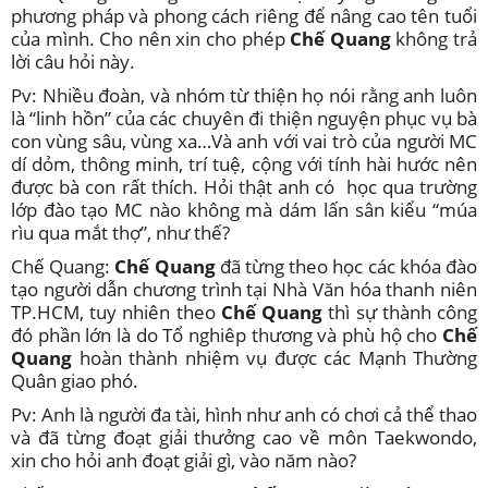
phương pháp và phong cách riêng để nâng cao tên tuổi
của mình. Cho nên xin cho phép
Chế Quang
không trả
lời câu hỏi này.
Pv: Nhiều đoàn, và nhóm từ thiện họ nói rằng anh luôn
là “linh hồn” của các chuyên đi thiện nguyện phục vụ bà
con vùng sâu, vùng xa…Và anh với vai trò của người MC
dí dỏm, thông minh, trí tuệ, cộng với tính hài hước nên
được bà con rất thích. Hỏi thật anh có học qua trường
lớp đào tạo MC nào không mà dám lấn sân kiểu “múa
rìu qua mắt thợ”, như thế?
Chế Quang:
Chế Quang
đã từng theo học các khóa đào
tạo người dẫn chương trình tại Nhà Văn hóa thanh niên
TP.HCM, tuy nhiên theo
Chế Quang
thì sự thành công
đó phần lớn là do Tổ nghiêp thương và phù hộ cho
Chế
Quang
hoàn thành nhiệm vụ được các Mạnh Thường
Quân giao phó.
Pv: Anh là người đa tài, hình như anh có chơi cả thể thao
và đã từng đoạt giải thưởng cao về môn Taekwondo,
xin cho hỏi anh đoạt giải gì, vào năm nào?