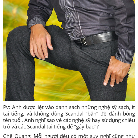
Pv: Anh được liệt vào danh sách những nghệ sỹ sạch, ít
tai tiếng, và không dùng Scandal “bẩn” để đánh bóng
tên tuổi. Anh nghĩ sao về các nghệ sỹ hay sử dụng chiêu
trò và các Scandal tai tiếng để “gây bão”?
Chế Quang: Mỗi người đều có một suy nghĩ cũng như