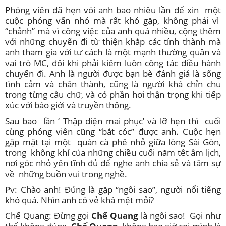
Phóng viên đã hẹn vói anh bao nhiêu lần để xin một
cuộc phỏng vấn nhỏ mà rất khó gặp, không phải vì
“chảnh” mà vì công việc của anh quá nhiều, cộng thêm
với những chuyến đi từ thiện khắp các tỉnh thành mà
anh tham gia với tư cách là một mạnh thường quân và
vai trò MC, đôi khi phải kiêm luôn công tác điều hành
chuyến đi. Anh là người được bạn bè đánh giá là sống
tình cảm và chân thành, cũng là người khá chỉn chu
trong từng câu chữ, và có phần hơi thận trọng khi tiếp
xúc với báo giới và truyền thông.
Sau bao lần ‘ Thập diện mai phục’ và lỡ hẹn thì cuối
cùng phóng viên cũng “bắt cóc” được anh. Cuộc hẹn
gặp mặt tại một quán cà phê nhỏ giữa lòng Sài Gòn,
trong không khí của những chiều cuối năm têt âm lịch,
nơi góc nhỏ yên tĩnh đủ để nghe anh chia sẻ và tâm sự
về những buồn vui trong nghề.
Pv: Chào anh! Đúng là gặp “ngôi sao”, người nổi tiếng
khó quá. Nhìn anh có vẻ khá mệt mỏi?
Chế Quang: Đừng gọi
Chế Quang
là ngôi sao! Gọi như