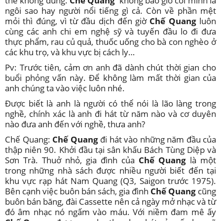
thế không đúng.
Chế Quang
không bao giờ coi mình là
ngôi sao hay người nổi tiếng gì cả. Còn về phần mệt
mỏi thì đúng, vì từ đầu dịch đến giờ
Chế Quang
luôn
cùng các anh chi em nghệ sỹ và tuyến đầu lo đi đưa
thực phẩm, rau củ quả, thuốc uống cho bà con nghèo ở
các khu trọ, và khu vực bị cách ly…
Pv: Trước tiên, cảm ơn anh đã dành chút thời gian cho
buổi phỏng vấn này. Để không làm mất thời gian của
anh chúng ta vào việc luôn nhé.
Được biết là anh là người có thể nói là lão làng trong
nghề, chính xác là anh đi hát từ năm nào và cơ duyên
nào đưa anh đến với nghề, thưa anh?
Chế Quang:
Chế Quang
đi hát vào những năm đầu của
thập niên 90. Khởi đầu tại sân khấu Bách Tùng Diệp và
Sơn Trà. Thuở nhỏ, gia đình của
Chế Quang
là một
trong những nhà sách được nhiều người biết đến tại
khu vực rạp hát Nam Quang (Q3, Saigon trước 1975).
Bên cạnh việc buôn bán sách, gia đình
Chế Quang
cũng
buôn bán băng, đài Cassette nên cả ngày mở nhạc và từ
đó âm nhạc nó ngấm vào máu. Với niềm đam mê ấy