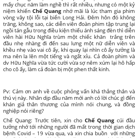
mấy chục năm làm nghề thì rất nhiều, nhưng có một kỷ
niệm khiến
Chế Quang
nhớ mãi là lúc tham gia phim
vòng vây tội lỗi tại biển Long Hải. Đêm hôn đó không
trăng, không sao, các diễn viên đoàn phim tập trung lại
ngồi tán gẫu trong điều kiện thiếu ánh sáng đèn thì diễn
viên hài Hữu Nghĩa trùm một chiếc khăn trắng trên
đầu nhẹ nhàng đi đến sau lưng một nữ diễn viên và
khều nhẹ vào vai cô ấy, khi quay lại nhìn cô ấy tưởng là
ma nên la lên một tiếng và ngất xỉu. Cả đoàn phim và
dv Hữu Nghĩa vừa tức cười vừa sợ nêm xúm lại hô hấp
cho cô ấy, làm cả đoàn bị một phen thất kinh.
Pv: Cảm ơn anh về cuộc phỏng vấn khá thẳng thắn và
thú vị này. Nhân dịp đầu năm mới anh có lời chúc gì đến
khán giả thân thương của mình nói chung, và đồng
nghiệp nói riêng?
Chế Quang: Trước tiên, xin cho
Chế Quang
cúi đầu
tưởng nhớ tới những người đã mất trong thời gian dịch
bệnh Covid – 19 vừa qua, và xin chia buồn với những