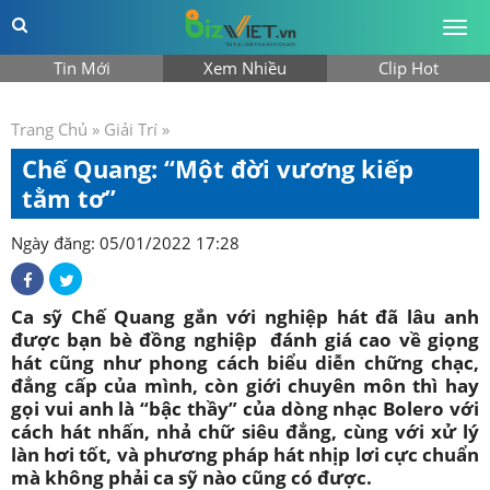
Togg
men
Tin Mới
Xem Nhiều
Clip Hot
Trang Chủ
»
Giải Trí
»
Chế Quang: “Một đời vương kiếp
tằm tơ”
Ngày đăng: 05/01/2022 17:28
Ca sỹ Chế Quang gắn với nghiệp hát đã lâu anh
được bạn bè đồng nghiệp đánh giá cao về giọng
hát cũng như phong cách biểu diễn chững chạc,
đẳng cấp của mình, còn giới chuyên môn thì hay
gọi vui anh là “bậc thầy” của dòng nhạc Bolero với
cách hát nhấn, nhả chữ siêu đẳng, cùng với xử lý
làn hơi tốt, và phương pháp hát nhịp lơi cực chuẩn
mà không phải ca sỹ nào cũng có được.