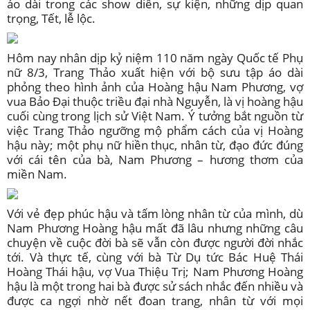
áo dài trong các show diễn, sự kiện, những dịp quan
trọng, Tết, lễ lộc.
Hôm nay nhân dịp kỷ niệm 110 năm ngày Quốc tế Phụ
nữ 8/3, Trang Thảo xuất hiện với bộ sưu tập áo dài
phỏng theo hình ảnh của Hoàng hậu Nam Phương, vợ
vua Bảo Đại thuộc triều đại nhà Nguyễn, là vị hoàng hậu
cuối cùng trong lịch sử Việt Nam. Ý tưởng bắt nguồn từ
việc Trang Thảo ngưỡng mộ phẩm cách của vị Hoàng
hậu này; một phụ nữ hiền thục, nhân từ, đạo đức đúng
với cái tên của bà, Nam Phương – hương thơm của
miền Nam.
Với vẻ đẹp phúc hậu và tấm lòng nhân từ của mình, dù
Nam Phương Hoàng hậu mất đã lâu nhưng những câu
chuyện về cuộc đời bà sẽ vẫn còn được người đời nhắc
tới. Và thực tế, cùng với bà Từ Dụ tức Bác Huệ Thái
Hoàng Thái hậu, vợ Vua Thiệu Trị; Nam Phương Hoàng
hậu là một trong hai bà được sử sách nhắc đến nhiều và
được ca ngợi nhờ nết đoan trang, nhân từ với mọi