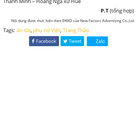
Thanh Minh – Hoàng Nga xứ Huế
P.T
(tổng hợp)
Nội dung được thực hiện theo ĐKKD của New Factors Advertising Co.,Ltd
Tags:
áo dài
,
phụ nữ Việt
,
Trang Thảo
Facebook
Tweet
Zalo