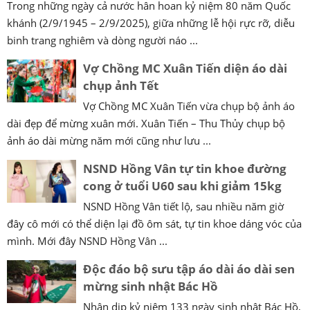
Trong những ngày cả nước hân hoan kỷ niệm 80 năm Quốc
khánh (2/9/1945 – 2/9/2025), giữa những lễ hội rực rỡ, diễu
binh trang nghiêm và dòng người náo ...
Vợ Chồng MC Xuân Tiến diện áo dài
chụp ảnh Tết
Vợ Chồng MC Xuân Tiến vừa chụp bộ ảnh áo
dài đẹp để mừng xuân mới. Xuân Tiến – Thu Thủy chụp bộ
ảnh áo dài mừng năm mới cũng như lưu ...
NSND Hồng Vân tự tin khoe đường
cong ở tuổi U60 sau khi giảm 15kg
NSND Hồng Vân tiết lộ, sau nhiều năm giờ
đây cô mới có thể diện lại đồ ôm sát, tự tin khoe dáng vóc của
mình. Mới đây NSND Hồng Vân ...
Độc đáo bộ sưu tập áo dài áo dài sen
mừng sinh nhật Bác Hồ
Nhân dịp kỷ niệm 133 ngày sinh nhật Bác Hồ,