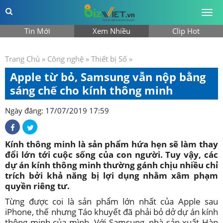
Togg
men
Tin Mới
Xem Nhiều
Clip Hot
Trang Chủ
»
Công nghệ
»
Thiết bị Số
»
Apple từ bỏ, Samsung vẫn nộp bằng
sáng chế cho kính thông minh
Ngày đăng: 17/07/2019 17:59
Kính thông minh là sản phẩm hứa hẹn sẽ làm thay
đổi lớn tới cuộc sống của con người. Tuy vậy, các
dự án kính thông minh thường gánh chịu nhiều chỉ
trích bởi khả năng bị lợi dụng nhằm xâm phạm
quyền riêng tư.
Từng được coi là sản phẩm lớn nhất của Apple sau
iPhone, thế nhưng Táo khuyết đã phải bỏ dở dự án kính
thông minh của mình. Với Samsung, nhà sản xuất Hàn