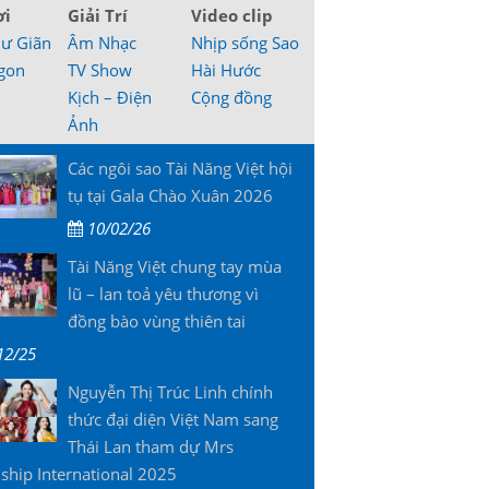
ơi
Giải Trí
Video clip
hư Giãn
Âm Nhạc
Nhịp sống Sao
gon
TV Show
Hài Hước
Kịch – Điện
Cộng đồng
Ảnh
Các ngôi sao Tài Năng Việt hội
tụ tại Gala Chào Xuân 2026
10/02/26
Tài Năng Việt chung tay mùa
lũ – lan toả yêu thương vì
đồng bào vùng thiên tai
12/25
Nguyễn Thị Trúc Linh chính
thức đại diện Việt Nam sang
Thái Lan tham dự Mrs
ship International 2025