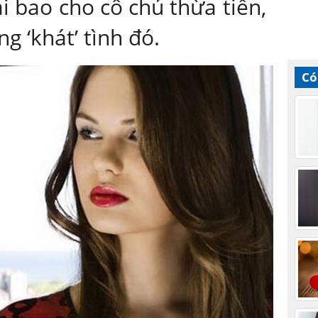
ai bao cho cô chủ thừa tiền,
 ‘khát’ tình đó.
Có