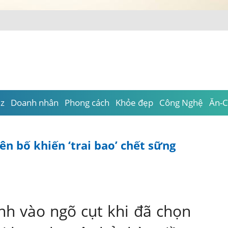
iz
Doanh nhân
Phong cách
Khỏe đẹp
Công Nghệ
Ăn-C
yên bố khiến ‘trai bao’ chết sững
nh vào ngõ cụt khi đã chọn