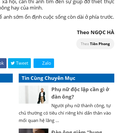
 xã hội, cần thì anh tìm đến sự giúp đỡ thiết thực
hông hay của mình.
 anh sớm ổn định cuộc sống còn dài ở phía trước.
Theo NGỌC HÀ
Theo
Tiền Phong
ok
Tweet
Zalo
Tin Cùng Chuyên Mục
Phụ nữ độc lập cần gì ở
đàn ông?
Người phụ nữ thành công, tự
chủ thường có tiêu chí riêng khi dấn thân vào
mối quan hệ lãng ...
Đàn ông giảm “hung