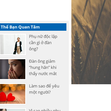
 Thể Bạn Quan Tâm
Phụ nữ độc lập
cần gì ở đàn
ông?
Đàn ông giảm
“hung hãn” khi
thấy nước mắt
Làm sao để yêu
một người?
Vì sao nhiều phụ