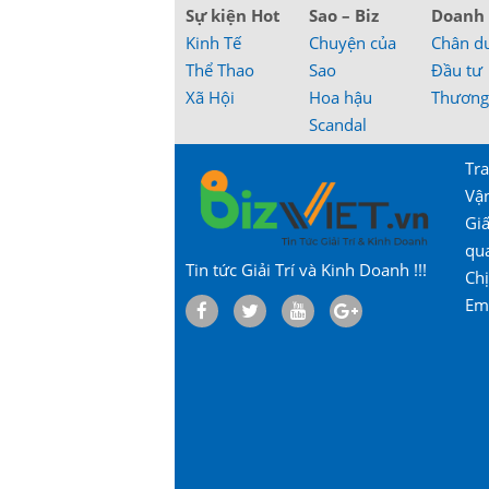
Sự kiện Hot
Sao – Biz
Doanh
Kinh Tế
Chuyện của
Chân d
Thể Thao
Sao
Đầu tư
Xã Hội
Hoa hậu
Thương
Scandal
Tra
Vậ
Gi
qu
Tin tức Giải Trí và Kinh Doanh !!!
Chị
Em