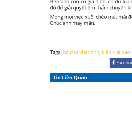
Bên anh còn có gia đình, có dư luận
đó để giải quyết êm thấm chuyện k
Mong mọi việc xuôi chèo mát mái để
Chúc anh may mắn.
Tags:
bà chủ khát tình
,
kiếp trai bao
Facebo
Tin Liên Quan