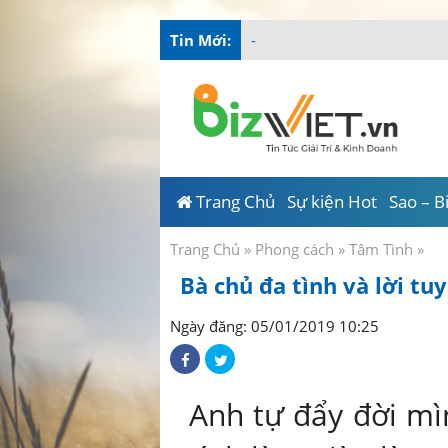
Tin Mới:
Tài Năng Việt
_
Trang Chủ
Sự kiện Hot
Sao – B
Trang Chủ
»
Phong cách
»
Tâm Tình
»
Bà chủ đa tình và lời tu
Ngày đăng: 05/01/2019 10:25
Anh tự đẩy đời mì