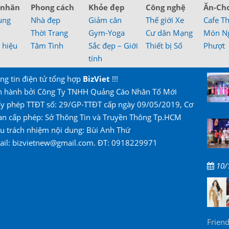
 nhân
Phong cách
Khỏe đẹp
Công nghệ
Ăn-Ch
ung
Nhà đẹp
Giảm cân
Thế giới Xe
Cafe T
Thời Trang
Gym-Yoga
Cư dân Mạng
Món N
 hiệu
Tâm Tình
Sắc đẹp – Giới
Thiết bị Số
Phượt
tính
ng tin điện tử tổng hợp
BizViet
!!!
n hành bởi Công Ty TNHH Quảng Cáo Nhân Tố Mới
ấy phép TTĐT số: 29/GP-TTĐT cấp ngày 09/05/2019, Cơ
an cấp phép: Sở Thông Tin và Truyền Thông Tp.HCM
u trách nhiệm nội dung: Bùi Anh Thứ
ail: bizvietnew@gmail.com. ĐT: 0918229971
10/
Friend