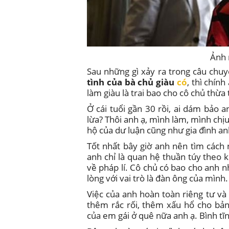
Ảnh 
Sau những gì xảy ra trong câu chu
tình của bà chủ giàu
có
, thì chín
làm giàu là trai bao cho cô chủ thừa 
Ở cái tuổi gần 30 rồi, ai dám bảo 
lừa? Thôi anh ạ, mình làm, mình chịu
hộ của dư luận cũng như gia đình an
Tốt nhất bây giờ anh nên tìm cách
anh chỉ là quan hệ thuần túy theo 
về pháp lí. Cô chủ có bao cho anh nh
lòng với vai trò là đàn ông của mình.
Việc của anh hoàn toàn riêng tư và
thêm rắc rối, thêm xấu hổ cho bản
của em gái ở quê nữa anh ạ. Bình tĩnh