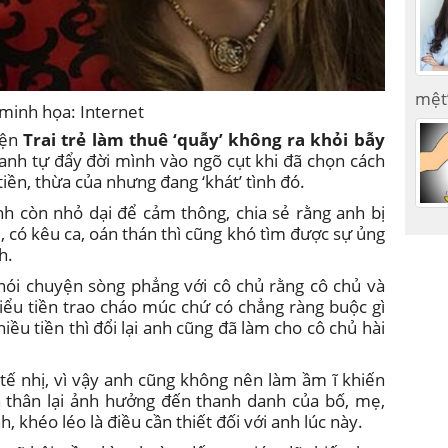
mệt
minh họa: Internet
yện
Trai trẻ làm thuê ‘quẫy’ không ra khỏi bẫy
h anh tự đẩy đời mình vào ngõ cụt khi đã chọn cách
tiền, thừa của nhưng đang ‘khát’ tình đó.
anh còn nhỏ dại để cảm thông, chia sẻ rằng anh bị
, có kêu ca, oán thán thì cũng khó tìm được sự ủng
h.
 nói chuyện sòng phẳng với cô chủ rằng cô chủ và
kiểu tiền trao cháo múc chứ có chẳng ràng buộc gì
iều tiền thì đổi lại anh cũng đã làm cho cô chủ hài
 tế nhị, vì vậy anh cũng không nên làm ầm ĩ khiến
 thân lại ảnh hưởng đến thanh danh của bố, mẹ,
, khéo léo là điều cần thiết đối với anh lúc này.