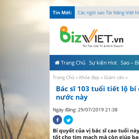
Tin Mới:
Tài Năng Việt chu
_
Trang Chủ
Sự kiện Hot
Sao – B
Trang Chủ
»
Khỏe đẹp
»
Giảm cân
»
Bác sĩ 103 tuổi tiết lộ b
nước này
Ngày đăng: 29/07/2019 21:38
Bí quyết của vị bác sĩ cao tuổi n
tốt cho tim mạch mà còn giúp bạ