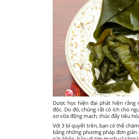
Dược học hiện đại phát hiện rằng 
độc. Do đó, chúng rất có ích cho ngư
xơ vữa động mạch, thúc đẩy tiêu hó
Với 3 bí quyết trên, bạn có thể ch
bằng những phương pháp đơn giản n
sức khỏe, bảo vệ tim mạch và tăng t