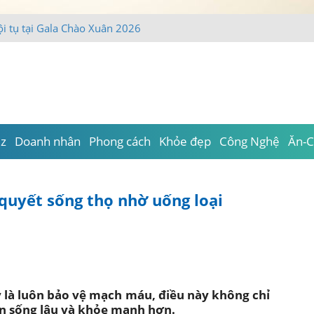
iz
Doanh nhân
Phong cách
Khỏe đẹp
Công Nghệ
Ăn-C
í quyết sống thọ nhờ uống loại
ày là luôn bảo vệ mạch máu, điều này không chỉ
n sống lâu và khỏe mạnh hơn.