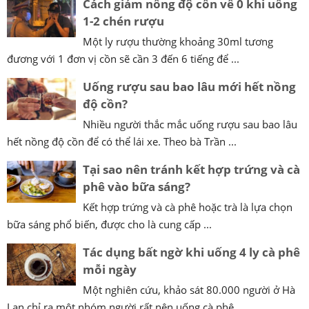
Cách giảm nồng độ cồn về 0 khi uống
1-2 chén rượu
Một ly rượu thường khoảng 30ml tương
đương với 1 đơn vị cồn sẽ cần 3 đến 6 tiếng để ...
Uống rượu sau bao lâu mới hết nồng
độ cồn?
Nhiều người thắc mắc uống rượu sau bao lâu
hết nồng độ cồn để có thể lái xe. Theo bà Trần ...
Tại sao nên tránh kết hợp trứng và cà
phê vào bữa sáng?
Kết hợp trứng và cà phê hoặc trà là lựa chọn
bữa sáng phổ biến, được cho là cung cấp ...
Tác dụng bất ngờ khi uống 4 ly cà phê
mỗi ngày
Một nghiên cứu, khảo sát 80.000 người ở Hà
Lan chỉ ra một nhóm người rất nên uống cà phê ...