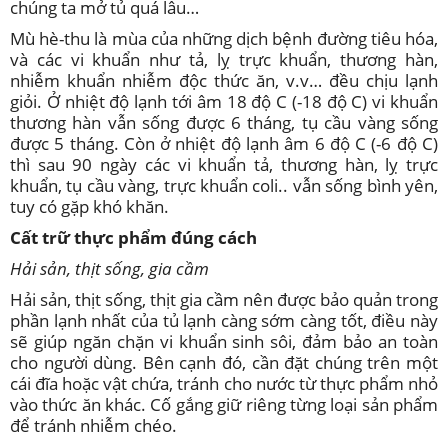
chúng ta mở tủ quá lâu…
Mù hè-thu là mùa của những dịch bệnh đường tiêu hóa,
và các vi khuẩn như tả, lỵ trực khuẩn, thương hàn,
nhiễm khuẩn nhiễm độc thức ăn, v.v… đều chịu lạnh
giỏi. Ở nhiệt độ lạnh tới âm 18 độ C (-18 độ C) vi khuẩn
thương hàn vẫn sống được 6 tháng, tụ cầu vàng sống
được 5 tháng. Còn ở nhiệt độ lạnh âm 6 độ C (-6 độ C)
thì sau 90 ngày các vi khuẩn tả, thương hàn, lỵ trực
khuẩn, tụ cầu vàng, trực khuẩn coli.. vẫn sống bình yên,
tuy có gặp khó khăn.
Cất trữ thực phẩm đúng cách
Hải sản, thịt sống, gia cầm
Hải sản, thịt sống, thịt gia cầm nên được bảo quản trong
phần lạnh nhất của tủ lạnh càng sớm càng tốt, điều này
sẽ giúp ngăn chặn vi khuẩn sinh sôi, đảm bảo an toàn
cho người dùng. Bên cạnh đó, cần đặt chúng trên một
cái đĩa hoặc vật chứa, tránh cho nước từ thực phẩm nhỏ
vào thức ăn khác. Cố gắng giữ riêng từng loại sản phẩm
để tránh nhiễm chéo.