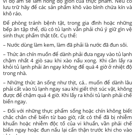
vì độ ẩm sẽ làm hỏng độ giòn của thực phẩm. Nếu có
lưu trữ hãy để các sản phẩm khô vào bình chứa kín và
khô ráo.
Để phòng tránh bệnh tật, trong gia đình hoặc những
bếp ăn tập thể, dù có tủ lạnh vẫn phải chú ý giữ gìn vệ
sinh thực phẩm thật tốt. Cụ thể:
– Nước dùng làm kem, làm đã phải là nước đã đun sôi.
– Thức ăn chín muốn để dành phải đưa ngay vào tủ lạnh
chậm nhất 4 giò sau khi xào nấu xong. Khi cần lấy ra
khỏi tủ lạnh phải ăn ngay không để quá 4 giờ ở nhiệt độ
trong nhà.
– Những thức ăn sống như thịt, cá.. muốn để dành lâu
phải cất vào tủ lạnh ngay sau khi giết thịt súc vật, không
được để chậm quá 4 giờ. Khi lấy ra khỏi tủ lạnh phải chế
biến ngay.
– Đối với những thực phẩm sống hoặc chín không biết
chắc chắn chế biến từ bao giờ, rất có thể đã bị nhiễm
khuẩn hoặc nhiễm độc tố của vi khuẩn, vần phải chế
biến ngay hoặc đun nấu lại cẩn thận trước khi cho vào