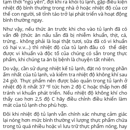
tạm thời “ngủ yên”, đợi khi ra khỏi tủ lạnh, gặp điều kiện
nhiệt độ bình thường trong nhà ở hoặc nhiệt độ của cơ
thể con người, sẽ tỉnh táo trở lại phát triển và hoạt động
bình thường ngay.
Như vậy, nếu thức ăn trước khi cho vào tủ lạnh đã có
vấn đề (thức ăn nấu sẵn đã bị nhiễm khuẩn, thịt, cá,
trứng.. không phải là loại thật tươi, sữa đã có vi khuẩn
có hại v.v…) thì nhiệt độ của tủ lạnh đâu có thể diệt
được vi khuẩn và độc tố của chúng có sẵn trong thực
phẩm, khi chúng ta ăn bị bệnh là chuyện tất nhiên.
Do vậy, cần sử dụng nhiệt kế tủ lạnh, đặt nó trong phần
ấm nhất của tủ lạnh, và kiểm tra nhiệt độ không khí sau
24 giờ. Thực phẩm nên được bảo quản trong tủ lạnh ở
nhiệt độ ít nhất 37 ºF tức hơn 2 độ C hoặc thấp hơn để
tránh vi khuẩn phát triển. Nếu nhiệt độ không khí cho
thấy cao hơn 2,5 độ C hãy điều chỉnh điều khiển làm
mát của tủ lạnh cho phù hợp.
Đôi khi nhiệt độ tủ lạnh vẫn chính xác nhưng cảm giác
lại nóng hơn mức bình thường vì lượng thực phẩm chứa
trong tủ quá nhiều hoặc vì lưu trữ thực phẩm nóng, hay