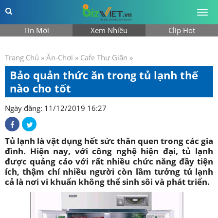
Togg
men
Tin Mới
Xem Nhiều
Clip Hot
Trang Chủ
»
Ăn-Chơi
»
Cafe Thư Giãn
»
Bảo quản thức ăn trong tủ lạnh thế
nào cho tốt
Ngày đăng: 11/12/2019 16:27
Tủ lạnh là vật dụng hết sức thân quen trong các gia
đình. Hiện nay, với công nghệ hiện đại, tủ lạnh
được quảng cáo với rất nhiều chức năng đầy tiện
ích, thậm chí nhiều người còn lầm tưởng tủ lạnh
cả là nơi vi khuẩn không thể sinh sôi và phát triển.