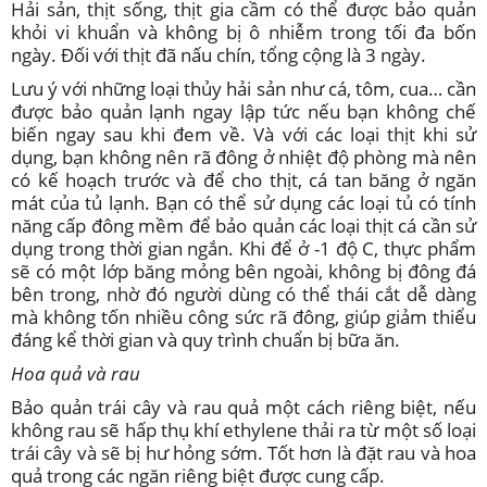
Hải sản, thịt sống, thịt gia cầm có thể được bảo quản
khỏi vi khuẩn và không bị ô nhiễm trong tối đa bốn
ngày. Đối với thịt đã nấu chín, tổng cộng là 3 ngày.
Lưu ý với những loại thủy hải sản như cá, tôm, cua… cần
được bảo quản lạnh ngay lập tức nếu bạn không chế
biến ngay sau khi đem về. Và với các loại thịt khi sử
dụng, bạn không nên rã đông ở nhiệt độ phòng mà nên
có kế hoạch trước và để cho thịt, cá tan băng ở ngăn
mát của tủ lạnh. Bạn có thể sử dụng các loại tủ có tính
năng cấp đông mềm để bảo quản các loại thịt cá cần sử
dụng trong thời gian ngắn. Khi để ở -1 độ C, thực phẩm
sẽ có một lớp băng mỏng bên ngoài, không bị đông đá
bên trong, nhờ đó người dùng có thể thái cắt dễ dàng
mà không tốn nhiều công sức rã đông, giúp giảm thiểu
đáng kể thời gian và quy trình chuẩn bị bữa ăn.
Hoa quả và rau
Bảo quản trái cây và rau quả một cách riêng biệt, nếu
không rau sẽ hấp thụ khí ethylene thải ra từ một số loại
trái cây và sẽ bị hư hỏng sớm. Tốt hơn là đặt rau và hoa
quả trong các ngăn riêng biệt được cung cấp.