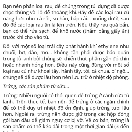
Bạn nên phân loại rau, để chúng trong túi đựng đã được
chọc thủng vài lỗ để thoáng khí.Hãy để các loại rau củ
nặng hơn như cà rốt, su hào, bắp cải… xuống dưới, sau
đó để các loại rau ăn lá lên trên. Nếu thấy rau quá bẩn,
bạn có thể rửa sạch, để khô nước (thấm bằng giấy ăn)
trước khi cho vào tủ.
Đối với một số loại trái cây phát hành khí ethylene như
chuối, bơ, đào, mơ… không cần phải được bảo quản
trong tủ lạnh bởi chúng sẽ khiến thực phẩm gần đó chín
hoặc nhanh hỏng hơn. Điều này cũng đúng với một số
loại rau củ như khoai tây, hành tây, tỏi, cà chua, bí ngô…
chúng sẽ để được lâu hơn nên lưu trữ ở nhiệt độ phòng.
Trứng, các sản phẩm từ sữa…
Trứng: Nhiều người có thói quen để trứng ở cánh cửa tủ
lạnh. Trên thực tế, bạn nên để trứng ở các ngăn chính
để có thể duy trì nhiệt độ ổn định, giúp trứng tươi lâu
hơn. Ngoài ra, trứng nên được giữ trong các hộp đóng
gói ban đầu để giảm nguy cơ bị vỡ. Về cơ bản, trứng là
sản phẩm có thể kéo dài trong một thời gian dài (3 đến