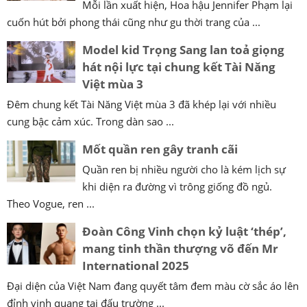
Mỗi lần xuất hiện, Hoa hậu Jennifer Phạm lại
cuốn hút bởi phong thái cũng như gu thời trang của ...
Model kid Trọng Sang lan toả giọng
hát nội lực tại chung kết Tài Năng
Việt mùa 3
Đêm chung kết Tài Năng Việt mùa 3 đã khép lại với nhiều
cung bậc cảm xúc. Trong dàn sao ...
Mốt quần ren gây tranh cãi
Quần ren bị nhiều người cho là kém lịch sự
khi diện ra đường vì trông giống đồ ngủ.
Theo Vogue, ren ...
Đoàn Công Vinh chọn kỷ luật ‘thép’,
mang tinh thần thượng võ đến Mr
International 2025
Đại diện của Việt Nam đang quyết tâm đem màu cờ sắc áo lên
đỉnh vinh quang tại đấu trường ...