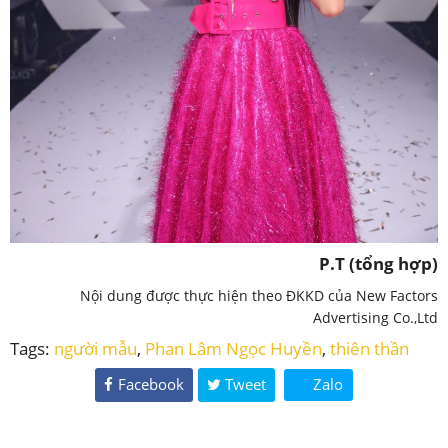
P.T (tổng hợp)
Nội dung được thực hiện theo ĐKKD của New Factors
Advertising Co.,Ltd
Tags:
người mẫu
,
Phan Lâm Ngọc Huyền
,
thiên thần
Facebook
Tweet
Zalo