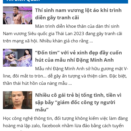
Thí sinh nam vương lột áo khi trình
diễn gây tranh cãi
Màn trình diễn khoe thân của dàn thí sinh
Nam vương Siêu quốc gia Thái Lan 2023 đang gây tranh cãi
trên mạng xã hội. Nhiều khán giả cho rằng ...
“Đốn tim” với vẻ xinh đẹp đầy cuốn
hút của mẫu nhí Đặng Minh Anh
Mẫu nhí Đặng Minh Anh sở hữu gương mặt V-
line, đôi mắt to tròn... dễ gây ấn tượng và thiện cảm. Đặc biệt,
thần thái hút hồn của nàng mẫu ...
Nhiều cô gái trẻ bị tống tình, tiền vì
sập bẫy “giám đốc công ty người
mẫu”
Học công nghệ thông tin, đối tượng không kiếm việc làm đàng
hoàng mà lập zalo, facebook nhằm lừa đảo bằng cách tuyển