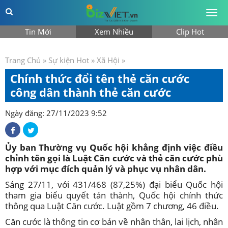
Togg
men
Tin Mới
Xem Nhiều
Clip Hot
Trang Chủ
»
Sự kiện Hot
»
Xã Hội
»
Chính thức đổi tên thẻ căn cước
công dân thành thẻ căn cước
Ngày đăng: 27/11/2023 9:52
Ủy ban Thường vụ Quốc hội khẳng định việc điều
chỉnh tên gọi là Luật Căn cước và thẻ căn cước phù
hợp với mục đích quản lý và phục vụ nhân dân.
Sáng 27/11, với 431/468 (87,25%) đại biểu Quốc hội
tham gia biểu quyết tán thành, Quốc hội chính thức
thông qua Luật Căn cước. Luật gồm 7 chương, 46 điều.
Căn cước là thông tin cơ bản về nhân thân, lai lịch, nhân