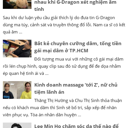
nhau khi G-Dragon xét nghiệm âm
tính
Sau khi dư luận yêu cầu giải thích lý do đưa tin G-Dragon
dùng ma túy, cảnh sát và truyền thông đổ lỗi. Nam ca sĩ có kết
quả âm ...
Bắt kẻ chuyên cưỡng dâm, tống tiền
gái mại dâm ở TP.HCM
Đối tượng mua vui với những cô gái mại dâm
rồi lén chụp hình, quay clip sau đó sử dụng để đe dọa nhằm
ép quan hệ tình ái và ...
Kinh doanh massage ‘tới Z’, nữ chủ
tiệm lãnh án
Thăng Thị Hường và Chu Thị Sinh thỏa thuận
nếu có khách mua dâm thì Sinh sẽ bố trí, sắp xếp để nhân
viên phục vụ. Tòa án nhân dân huyện ...
Lee Min Ho chăm sóc da thế nào để