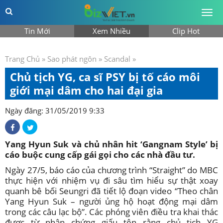
Togg
men
Tin Mới
Xem Nhiều
Clip Hot
Trang Chủ
»
Sao phát ngôn
»
Scandal
»
Chủ tịch YG, ca sĩ PSY bị tố cáo môi
giới mại dâm cho hai đại gia
Ngày đăng: 31/05/2019 9:33
Yang Hyun Suk và chủ nhân hit ‘Gangnam Style’ bị
cáo buộc cung cấp gái gọi cho các nhà đầu tư.
Ngày 27/5, báo cáo của chương trình “Straight” do MBC
thực hiện với nhiệm vụ đi sâu tìm hiểu sự thật xoay
quanh bê bối Seungri đã tiết lộ đoạn video “Theo chân
Yang Hyun Suk – người ủng hộ hoạt động mại dâm
trong các câu lạc bộ”. Các phóng viên điều tra khai thác
được từ nhân chứng giấu tên rằng chủ tịch YG