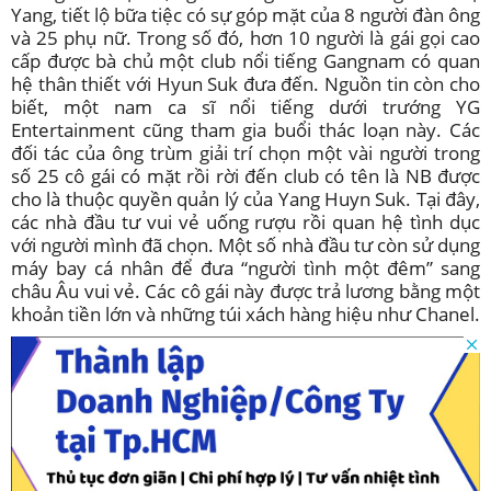
Yang, tiết lộ bữa tiệc có sự góp mặt của 8 người đàn ông
và 25 phụ nữ. Trong số đó, hơn 10 người là gái gọi cao
cấp được bà chủ một club nổi tiếng Gangnam có quan
hệ thân thiết với Hyun Suk đưa đến. Nguồn tin còn cho
biết, một nam ca sĩ nổi tiếng dưới trướng YG
Entertainment cũng tham gia buổi thác loạn này. Các
đối tác của ông trùm giải trí chọn một vài người trong
số 25 cô gái có mặt rồi rời đến club có tên là NB được
cho là thuộc quyền quản lý của Yang Huyn Suk. Tại đây,
các nhà đầu tư vui vẻ uống rượu rồi quan hệ tình dục
với người mình đã chọn. Một số nhà đầu tư còn sử dụng
máy bay cá nhân để đưa “người tình một đêm” sang
châu Âu vui vẻ. Các cô gái này được trả lương bằng một
khoản tiền lớn và những túi xách hàng hiệu như Chanel.