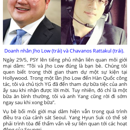
Doanh nhân Jho Low (trái) và Chavanos Rattakul (trái).
Ngày 29/5, PSY lên tiếng phủ nhận liên quan môi giới
mại dâm: “Tôi và Jho Low đúng là bạn bè. Chúng tôi
quen biết trong thời gian tham dự một sự kiện tại
Hollywood. Trong một lần Jho Low đến Hàn Quốc công
tác, tôi và chủ tịch YG đã đến tham dự bữa tiệc của anh
ấy sau khi nhận được lời mời. Tuy nhiên, đó chỉ là một
bữa ăn bình thường, tôi và anh Yang cũng rời đi sớm
ngay sau khi xong bữa”.
Vụ bê bối môi giới mại dâm hiện vẫn trong quá trình
điều tra của cảnh sát Seoul. Yang Hyun Suk có thể sẽ
phải trình tòa để thẩm vấn về sự liên quan tới các hoạt
động của Seungri.