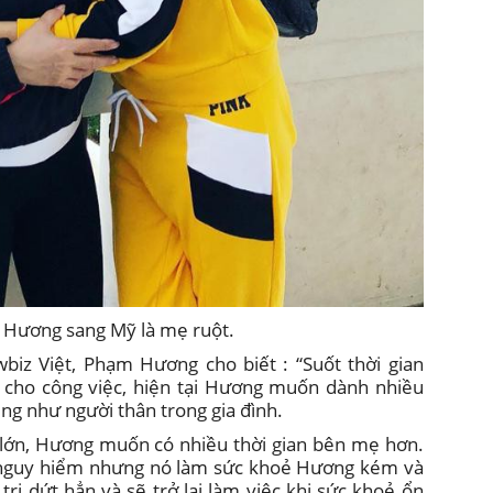
 Hương sang Mỹ là mẹ ruột.
biz Việt, Phạm Hương cho biết : “Suốt thời gian
cho công việc, hiện tại Hương muốn dành nhiều
ũng như người thân trong gia đình.
n lớn, Hương muốn có nhiều thời gian bên mẹ hơn.
 nguy hiểm nhưng nó làm sức khoẻ Hương kém và
rị dứt hẳn và sẽ trở lại làm việc khi sức khoẻ ổn