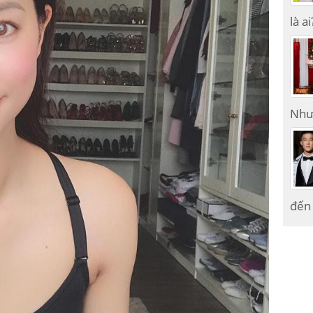
là ai
Như
đến 