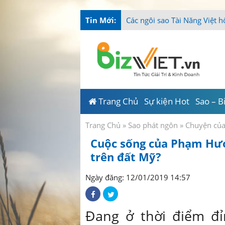
Tin Mới:
Tài Năng
_
Trang Chủ
Sự kiện Hot
Sao – B
Trang Chủ
»
Sao phát ngôn
»
Chuyện củ
Cuộc sống của Phạm Hươn
trên đất Mỹ?
Ngày đăng: 12/01/2019 14:57
Đang ở thời điểm đ