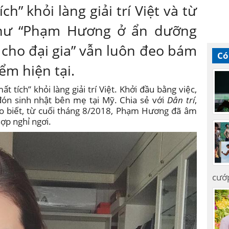
h” khỏi làng giải trí Việt và từ
hư “Phạm Hương ở ẩn dưỡng
n cho đại gia” vẫn luôn đeo bám
Có
ểm hiện tại.
ích” khỏi làng giải trí Việt. Khởi đầu bằng việc,
n sinh nhật bên mẹ tại Mỹ. Chia sẻ với
Dân trí
,
o biết, từ cuối tháng 8/2018, Phạm Hương đã âm
ợp nghỉ ngơi.
cướ