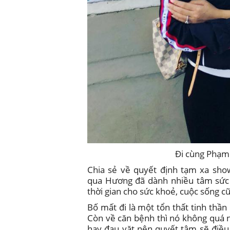
Đi cùng Phạm
Chia sẻ về quyết định tạm xa show
qua Hương đã dành nhiều tâm sức 
thời gian cho sức khoẻ, cuộc sống c
Bố mất đi là một tổn thất tinh thầ
Còn về căn bệnh thì nó không quá
hay đau vặt nên quyết tâm sẽ điều t