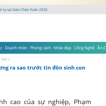
iz
Doanh nhân
Phong cách
Khỏe đẹp
Công Nghệ
Ăn-C
a Sao
»
g ra sao trước tin đồn sinh con
ỉnh cao của sự nghiệp, Phạm