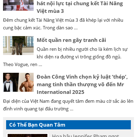
hát nội lực tại chung kết Tài Năng
Việt mùa 3
Đêm chung kết Tài Năng Việt mùa 3 đã khép lại với nhiều
cung bậc cảm xúc. Trong dàn sao ...
Mốt quần ren gây tranh cãi
Quần ren bị nhiều người cho là kém lịch sự
khi diện ra đường vì trông giống đồ ngủ.
Theo Vogue, ren ...
Đoàn Công Vinh chọn kỷ luật ‘thép’,
mang tinh thần thượng võ đến Mr
International 2025
Đại diện của Việt Nam đang quyết tâm đem màu cờ sắc áo lên
đỉnh vinh quang tại đấu trường ...
Có Thể Bạn Quan Tâm
Hoa hậu Jennifer Phạm ngọt