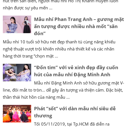
hút trên sàn diễn, người mẫu nhí Hồ Thị Khánh Huyền luôn
nhận được sự yêu mến ...
Mẫu nhí Phan Trang Anh – gương mặt
ấn tượng được nhiều nhà mốt “săn
đón”
Mẫu nhí 10 tuổi sở hữu nét đẹp thanh tú cùng năng khiếu
nghệ thuật vượt trội khiến nhiều nhà thiết kế và các nhãn
hàng thời trang “chọn mặt ...
“Đốn tim” với vẻ xinh đẹp đầy cuốn
hút của mẫu nhí Đặng Minh Anh
Mẫu nhí Đặng Minh Anh sở hữu gương mặt V-
line, đôi mắt to tròn... dễ gây ấn tượng và thiện cảm. Đặc biệt,
thần thái hút hồn của nàng mẫu ...
Phát “sốt” với dàn mẫu nhí siêu dễ
thương
Tối 05/11/2019, tại Tp.HCM đã diễn ra