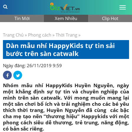
Togg
men
Tin Mới
Xem Nhiều
Clip Hot
Trang Chủ
»
Phong cách
»
Thời Trang
»
Dàn mẫu nhí HappyKids tự tin sải
bước trên sàn catwalk
Ngày đăng: 26/11/2019 9:59
Nhóm mẫu nhí HappyKids Huyền Nguyễn, ngày
một khẳng định sự tự tin và chuyên nghiệp của
mình trên sàn catwalk. Với mong muốn mang lại
một sân chơi bổ ích và trải nghiệm cho các bé yêu
thích thời trang, Huyền Nguyễn đã cùng các bậc
cha mẹ tạo nên “thương hiệu” Happykids với một
phong cách siêu dễ thương, trẻ trung, năng động,
có bản sắc riêng.