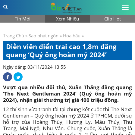
Togg
men
Tin Mới
Xem Nhiều
Clip Hot
Trang Chủ
»
Sao phát ngôn
»
Hoa hậu
»
Diễn viên điển trai cao 1,8m đăng
quang ‘Quý ông hoàn mỹ 2024’
Ngày đăng: 03/11/2024 13:55
Vượt qua nhiều đối thủ, Xuân Thắng đăng quang
‘The Next Gentleman 2024’ (Quý ông hoàn mỹ
2024), nhận giải thưởng trị giá 400 triệu đồng.
12 thí sinh vừa tranh tài tại chung kết cuộc thi The Next
Gentleman – Quý ông hoàn mỹ 2024 ở TPHCM, dưới sự
hỗ trợ của Hoàng Thùy, Hương Ly, Mâu Thủy, Thu
Trang, Mai Ngô, Như Vân. Chung cuộc, Xuân Thắng là
Quán quân, danh hiệu Á quân 1, 2 lần lượt thuộc về