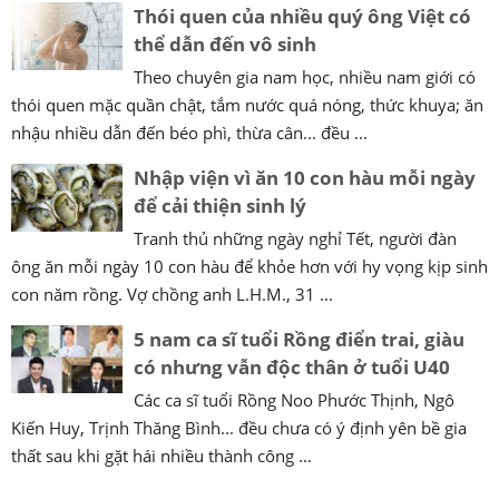
Thói quen của nhiều quý ông Việt có
thể dẫn đến vô sinh
Theo chuyên gia nam học, nhiều nam giới có
thói quen mặc quần chật, tắm nước quá nóng, thức khuya; ăn
nhậu nhiều dẫn đến béo phì, thừa cân... đều ...
Nhập viện vì ăn 10 con hàu mỗi ngày
để cải thiện sinh lý
Tranh thủ những ngày nghỉ Tết, người đàn
ông ăn mỗi ngày 10 con hàu để khỏe hơn với hy vọng kịp sinh
con năm rồng. Vợ chồng anh L.H.M., 31 ...
5 nam ca sĩ tuổi Rồng điển trai, giàu
có nhưng vẫn độc thân ở tuổi U40
Các ca sĩ tuổi Rồng Noo Phước Thịnh, Ngô
Kiến Huy, Trịnh Thăng Bình... đều chưa có ý định yên bề gia
thất sau khi gặt hái nhiều thành công ...