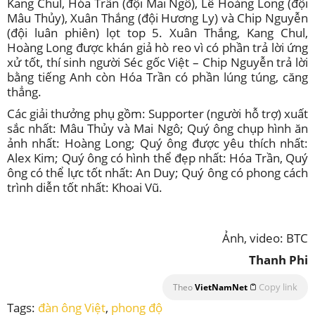
Kang Chul, Hóa Trần (đội Mai Ngô), Lê Hoàng Long (đội
Mâu Thủy), Xuân Thắng (đội Hương Ly) và Chip Nguyễn
(đội luân phiên) lọt top 5. Xuân Thắng, Kang Chul,
Hoàng Long được khán giả hò reo vì có phần trả lời ứng
xử tốt, thí sinh người Séc gốc Việt – Chip Nguyễn trả lời
bằng tiếng Anh còn Hóa Trần có phần lúng túng, căng
thẳng.
Các giải thưởng phụ gồm: Supporter (người hỗ trợ) xuất
sắc nhất: Mâu Thủy và Mai Ngô; Quý ông chụp hình ăn
ảnh nhất: Hoàng Long; Quý ông được yêu thích nhất:
Alex Kim; Quý ông có hình thể đẹp nhất: Hóa Trần, Quý
ông có thể lực tốt nhất: An Duy; Quý ông có phong cách
trình diễn tốt nhất: Khoai Vũ.
Ảnh, video: BTC
Thanh Phi
Copy link
Theo
VietNamNet
Tags:
đàn ông Việt
,
phong độ