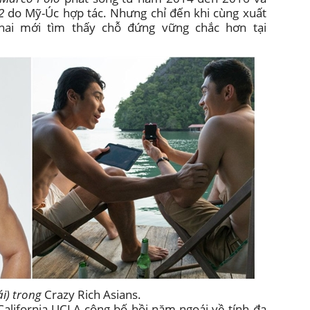
22
do Mỹ-Úc hợp tác. Nhưng chỉ đến khi cùng xuất
ai mới tìm thấy chỗ đứng vững chắc hơn tại
ái) trong
Crazy Rich Asians.
alifornia UCLA công bố hồi năm ngoái về tính đa