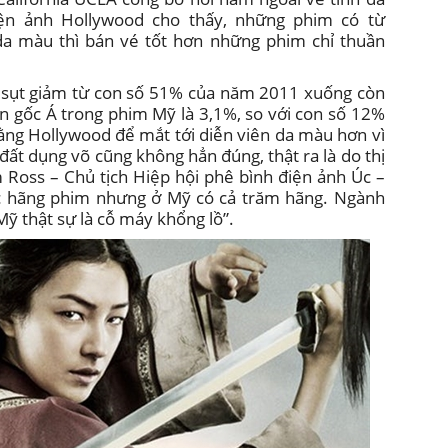
ện ảnh Hollywood cho thấy, những phim có từ
da màu thì bán vé tốt hơn những phim chỉ thuần
im sụt giảm từ con số 51% của năm 2011 xuống còn
n gốc Á trong phim Mỹ là 3,1%, so với con số 12%
ằng Hollywood để mắt tới diễn viên da màu hơn vì
đất dụng võ cũng không hẳn đúng, thật ra là do thị
 Ross – Chủ tịch Hiệp hội phê bình điện ảnh Úc –
ục hãng phim nhưng ở Mỹ có cả trăm hãng. Ngành
Mỹ thật sự là cỗ máy khổng lồ”.