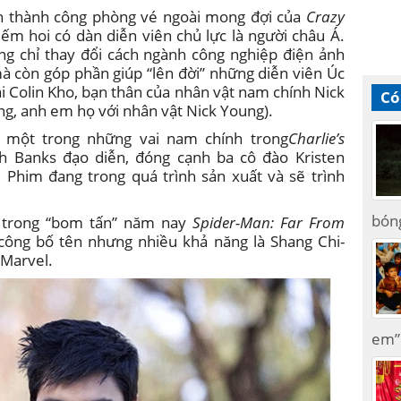
ận thành công phòng vé ngoài mong đợi của
Crazy
m hoi có dàn diễn viên chủ lực là người châu Á.
g chỉ thay đổi cách ngành công nghiệp điện ảnh
à còn góp phần giúp “lên đời” những diễn viên Úc
i Colin Kho, bạn thân của nhân vật nam chính Nick
Có
eng, anh em họ với nhân vật Nick Young).
 một trong những vai nam chính trong
Charlie’s
h Banks đạo diễn, đóng cạnh ba cô đào Kristen
a. Phim đang trong quá trình sản xuất và sẽ trình
bón
 trong “bom tấn” năm nay
Spider-Man: Far From
công bố tên nhưng nhiều khả năng là Shang Chi-
 Marvel.
em” 