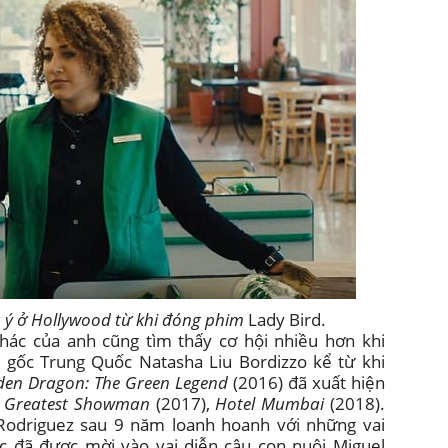
ú ý ở Hollywood từ khi đóng phim
Lady Bird.
ác của anh cũng tìm thấy cơ hội nhiều hơn khi
gốc Trung Quốc Natasha Liu Bordizzo kể từ khi
dden Dragon: The Green Legend
(2016) đã xuất hiện
 Greatest Showman
(2017),
Hotel Mumbai
(2018).
 Rodriguez sau 9 năm loanh hoanh với những vai
c đã được mời vào vai diễn cậu con nuôi Miguel