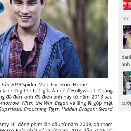
con 
danh
ảnh
 tấn 2019
Spider-Man: Far From Home.
i là những tên tuổi gốc Á mới ở Hollywood. Chàng
Pang đã đến kinh đô điện ảnh này từ năm 2013 sau
omorrow, When the War Began
và lặng lẽ góp mặt
cướ
 Superfast!; Crouching Tiger, Hidden Dragon: Sword
emy Hii đóng phim lần đầu từ năm 2009, đã tham
Marco Polo
phát sóng từ năm 2014 đến 2016 và