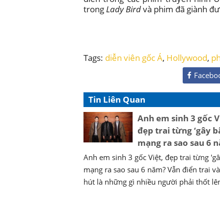
trong
Lady Bird
và phim đã giành đư
Tags:
diễn viên gốc Á
,
Hollywood
,
p
Facebo
Tin Liên Quan
Anh em sinh 3 gốc V
đẹp trai từng ‘gây b
mạng ra sao sau 6 
Anh em sinh 3 gốc Việt, đẹp trai từng 'g
mạng ra sao sau 6 năm? Vẫn điển trai v
hút là những gì nhiều người phải thốt lên