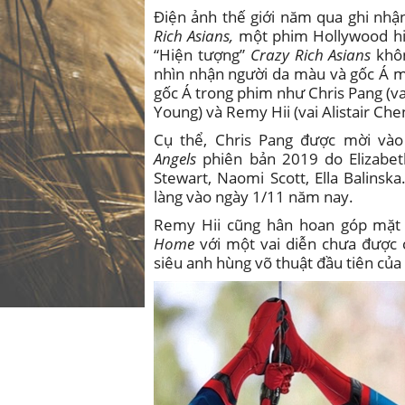
Điện ảnh thế giới năm qua ghi nh
Rich Asians,
một phim Hollywood hiế
“Hiện tượng”
Crazy Rich Asians
khôn
nhìn nhận người da màu và gốc Á m
gốc Á trong phim như Chris Pang (va
Young) và Remy Hii (vai Alistair Ch
Cụ thể, Chris Pang được mời vào
Angels
phiên bản 2019 do Elizabet
Stewart, Naomi Scott, Ella Balinsk
làng vào ngày 1/11 năm nay.
Remy Hii cũng hân hoan góp mặt
Home
với một vai diễn chưa được 
siêu anh hùng võ thuật đầu tiên của