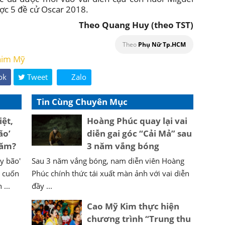
ợc 5 đề cử Oscar 2018.
Theo Quang Huy (theo TST)
Theo
Phụ Nữ Tp.HCM
him Mỹ
ok
Tweet
Zalo
Tin Cùng Chuyên Mục
iệt,
Hoàng Phúc quay lại vai
ão’
diễn gai góc “Cải Mả” sau
năm?
3 năm vắng bóng
ây bão'
Sau 3 năm vắng bóng, nam diễn viên Hoàng
à cuốn
Phúc chính thức tái xuất màn ảnh với vai diễn
 ...
đầy ...
Cao Mỹ Kim thực hiện
chương trình “Trung thu