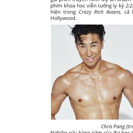
phim khoa học viễn tưởng ly kỳ
2:
hiện trong
Crazy Rich Asians,
cả h
Hollywood.
Chris Pang (tr
Nghiên cứu hàng năm của đại học C