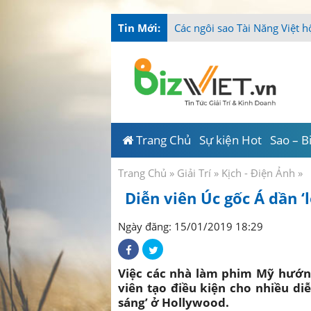
Tin Mới:
Tài N
_
Trang Chủ
Sự kiện Hot
Sao – B
Trang Chủ
»
Giải Trí
»
Kịch - Điện Ảnh
»
Diễn viên Úc gốc Á dần ‘
Ngày đăng: 15/01/2019 18:29
Việc các nhà làm phim Mỹ hướn
viên tạo điều kiện cho nhiều di
sáng’ ở Hollywood.