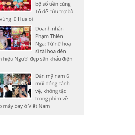
bộ số tiền cúng
Tổ để cứu trợ bà
vùng lũ Hualoi
Doanh nhân
Phạm Thiên
Nga: Từ nữ hoạ
sĩ tài hoa đến
 hiệu Người đẹp sân khấu điện
Dàn mỹ nam 6
múi đóng cảnh
vệ, không tặc
trong phim về
p máy bay ở Việt Nam