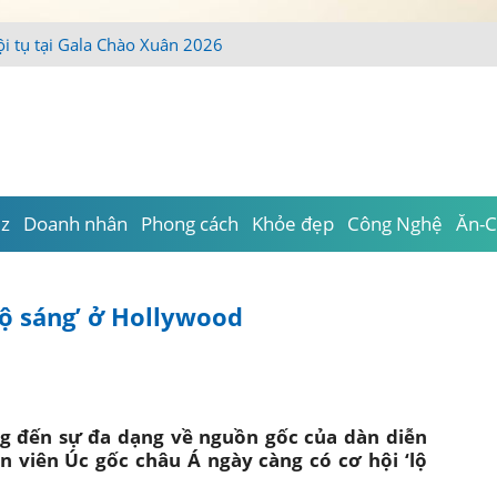
iz
Doanh nhân
Phong cách
Khỏe đẹp
Công Nghệ
Ăn-C
lộ sáng’ ở Hollywood
g đến sự đa dạng về nguồn gốc của dàn diễn
ễn viên Úc gốc châu Á ngày càng có cơ hội ‘lộ