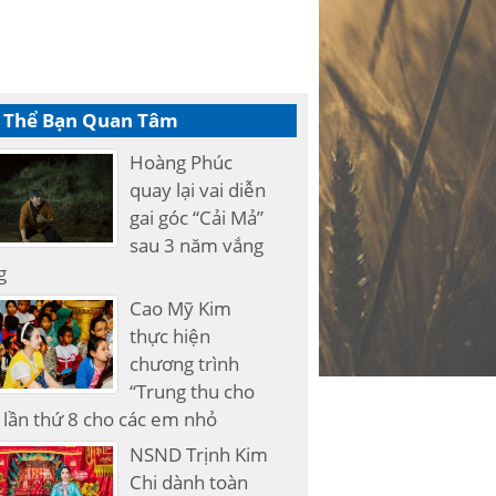
 Thể Bạn Quan Tâm
Hoàng Phúc
quay lại vai diễn
gai góc “Cải Mả”
sau 3 năm vắng
g
Cao Mỹ Kim
thực hiện
chương trình
“Trung thu cho
lần thứ 8 cho các em nhỏ
NSND Trịnh Kim
Chi dành toàn