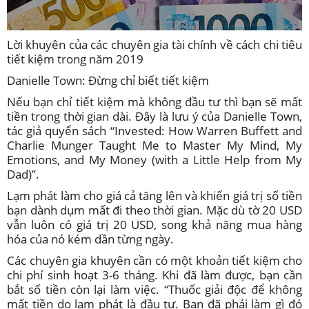
Lời khuyên của các chuyên gia tài chính về cách chi tiêu
tiết kiệm trong năm 2019
Danielle Town: Đừng chỉ biết tiết kiệm
Nếu bạn chỉ tiết kiệm mà không đầu tư thì bạn sẽ mất
tiền trong thời gian dài. Đây là lưu ý của Danielle Town,
tác giả quyển sách “
Invested: How Warren Buffett and
Charlie Munger Taught Me to Master My Mind, My
Emotions, and My Money (with a Little Help from My
Dad)”
.
Lạm phát làm cho giá cả tăng lên và khiến giá trị số tiền
bạn dành dụm mất đi theo thời gian. Mặc dù tờ 20 USD
vẫn luôn có giá trị 20 USD, song khả năng mua hàng
hóa của nó kém dần từng ngày.
Các chuyên gia khuyên cần có một khoản tiết kiệm cho
chi phí sinh hoạt 3-6 tháng. Khi đã làm được, bạn cần
bắt số tiền còn lại làm việc. “Thuốc giải độc để không
mất tiền do lạm phát là đầu tư. Bạn đã phải làm gì đó