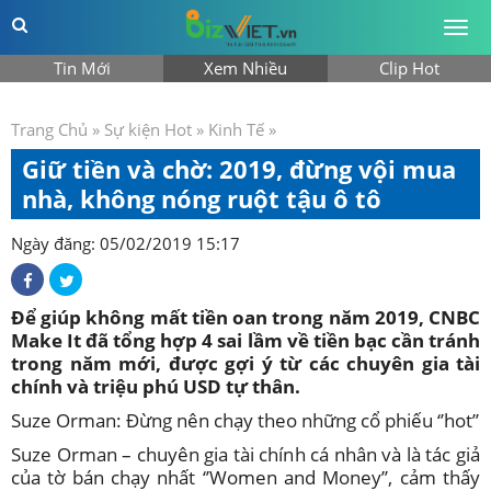
Togg
men
Tin Mới
Xem Nhiều
Clip Hot
Trang Chủ
»
Sự kiện Hot
»
Kinh Tế
»
Giữ tiền và chờ: 2019, đừng vội mua
nhà, không nóng ruột tậu ô tô
Ngày đăng: 05/02/2019 15:17
Để giúp không mất tiền oan trong năm 2019, CNBC
Make It đã tổng hợp 4 sai lầm về tiền bạc cần tránh
trong năm mới, được gợi ý từ các chuyên gia tài
chính và triệu phú USD tự thân.
Suze Orman: Đừng nên chạy theo những cổ phiếu ‘’hot’’
Suze Orman – chuyên gia tài chính cá nhân và là tác giả
của tờ bán chạy nhất ‘’Women and Money’’, cảm thấy