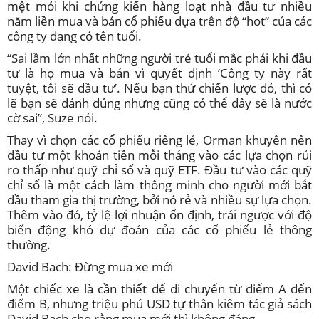
mệt mỏi khi chứng kiến hàng loạt nhà đầu tư nhiều
năm liền mua và bán cổ phiếu dựa trên độ “hot’’ của các
công ty đang có tên tuổi.
“Sai lầm lớn nhất những người trẻ tuổi mắc phải khi đầu
tư là họ mua và bán vì quyết định ‘Công ty này rất
tuyệt, tôi sẽ đầu tư’. Nếu bạn thử chiến lược đó, thì có
lẽ bạn sẽ đánh đúng nhưng cũng có thể đây sẽ là nước
cờ sai”, Suze nói.
Thay vì chọn các cổ phiếu riêng lẻ, Orman khuyên nên
đầu tư một khoản tiền mỗi tháng vào các lựa chọn rủi
ro thấp như quỹ chỉ số và quỹ ETF. Đầu tư vào các quỹ
chỉ số là một cách làm thông minh cho người mới bắt
đầu tham gia thị trường, bởi nó rẻ và nhiều sự lựa chọn.
Thêm vào đó, tỷ lệ lợi nhuận ổn định, trái ngược với độ
biến động khó dự đoán của các cổ phiếu lẻ thông
thường.
David Bach: Đừng mua xe mới
Một chiếc xe là cần thiết để di chuyển từ điểm A đến
điểm B, nhưng triệu phú USD tự thân kiêm tác giả sách
David Bach cho rằng mua mới thì không đáng.