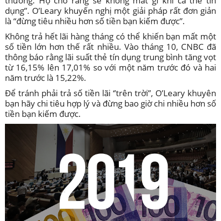
thường. Họ cho rằng sẽ không mất gì khi cà thẻ tín
dụng”. O’Leary khuyến nghị một giải pháp rất đơn giản
là “đừng tiêu nhiều hơn số tiền bạn kiếm được”.
Không trả hết lãi hàng tháng có thể khiến bạn mất một
số tiền lớn hơn thế rất nhiều. Vào tháng 10, CNBC đã
thông báo rằng lãi suất thẻ tín dụng trung bình tăng vọt
từ 16,15% lên 17,01% so với một năm trước đó và hai
năm trước là 15,22%.
Để tránh phải trả số tiền lãi ‘’trên trời’’, O’Leary khuyên
bạn hãy chi tiêu hợp lý và đừng bao giờ chi nhiều hơn số
tiền bạn kiếm được.