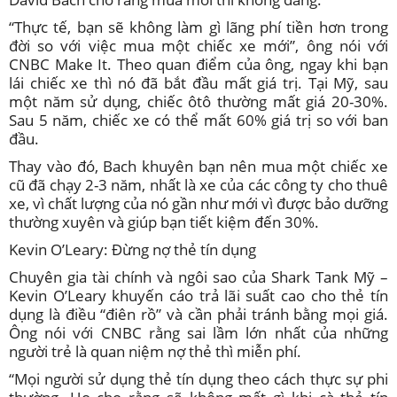
“Thực tế, bạn sẽ không làm gì lãng phí tiền hơn trong
đời so với việc mua một chiếc xe mới”, ông nói với
CNBC Make It. Theo quan điểm của ông, ngay khi bạn
lái chiếc xe thì nó đã bắt đầu mất giá trị. Tại Mỹ, sau
một năm sử dụng, chiếc ôtô thường mất giá 20-30%.
Sau 5 năm, chiếc xe có thể mất 60% giá trị so với ban
đầu.
Thay vào đó, Bach khuyên bạn nên mua một chiếc xe
cũ đã chạy 2-3 năm, nhất là xe của các công ty cho thuê
xe, vì chất lượng của nó gần như mới vì được bảo dưỡng
thường xuyên và giúp bạn tiết kiệm đến 30%.
Kevin O’Leary: Đừng nợ thẻ tín dụng
Chuyên gia tài chính và ngôi sao của Shark Tank Mỹ –
Kevin O’Leary khuyến cáo trả lãi suất cao cho thẻ tín
dụng là điều “điên rồ” và cần phải tránh bằng mọi giá.
Ông nói với
CNBC
rằng sai lầm lớn nhất của những
người trẻ là quan niệm nợ thẻ thì miễn phí.
“Mọi người sử dụng thẻ tín dụng theo cách thực sự phi