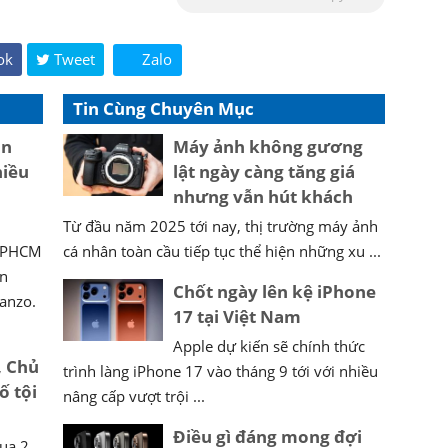
ok
Tweet
Zalo
Tin Cùng Chuyên Mục
ận
Máy ảnh không gương
hiều
lật ngày càng tăng giá
nhưng vẫn hút khách
Từ đầu năm 2025 tới nay, thị trường máy ảnh
 TPHCM
cá nhân toàn cầu tiếp tục thể hiện những xu ...
án
Chốt ngày lên kệ iPhone
sanzo.
17 tại Việt Nam
Apple dự kiến sẽ chính thức
 Chủ
trình làng iPhone 17 vào tháng 9 tới với nhiều
ố tội
nâng cấp vượt trội ...
Điều gì đáng mong đợi
ua 2