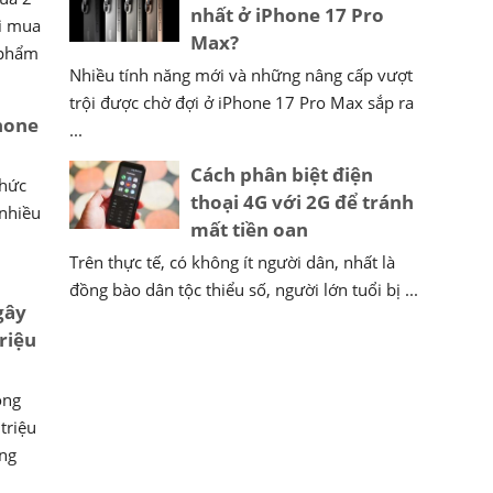
nhất ở iPhone 17 Pro
ài mua
Max?
h phẩm
Nhiều tính năng mới và những nâng cấp vượt
trội được chờ đợi ở iPhone 17 Pro Max sắp ra
hone
...
Cách phân biệt điện
thức
thoại 4G với 2G để tránh
 nhiều
mất tiền oan
n
Trên thực tế, có không ít người dân, nhất là
đồng bào dân tộc thiểu số, người lớn tuổi bị ...
gây
riệu
óng
triệu
óng