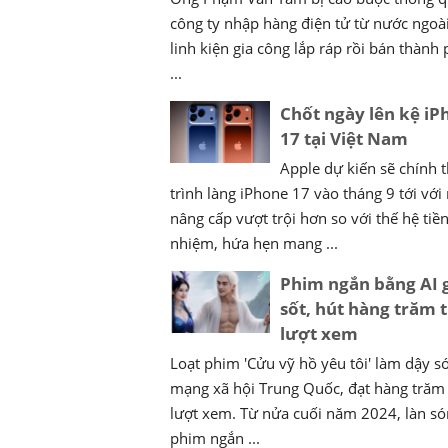
công ty nhập hàng điện tử từ nước ngo
linh kiện gia công lắp ráp rồi bán thàn
...
Chốt ngày lên kệ iP
17 tại Việt Nam
Apple dự kiến sẽ chính 
trình làng iPhone 17 vào tháng 9 tới với
nâng cấp vượt trội hơn so với thế hệ tiề
nhiệm, hứa hẹn mang ...
Phim ngắn bằng AI 
sốt, hút hàng trăm t
lượt xem
Loạt phim 'Cửu vỹ hồ yêu tôi' làm dậy s
mạng xã hội Trung Quốc, đạt hàng trăm 
lượt xem. Từ nửa cuối năm 2024, làn s
phim ngắn ...