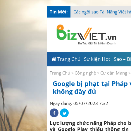
Tin Mới:
T
_
Trang Chủ
Sự kiện Hot
Sao – B
Trang Chủ
»
Công nghệ
»
Cư dân Mạng
»
Google bị phạt tại Pháp 
không đầy đủ
Ngày đăng: 05/07/2023 7:32
Lực lượng chức năng Pháp cho bi
và Google Play thiếu thông tin