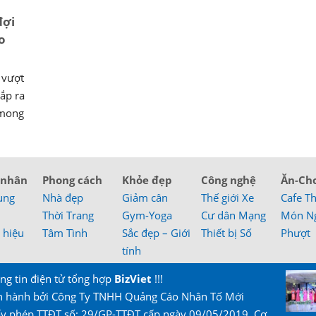
đợi
o
 vượt
ắp ra
 mong
 nhân
Phong cách
Khỏe đẹp
Công nghệ
Ăn-Ch
ung
Nhà đẹp
Giảm cân
Thế giới Xe
Cafe T
Thời Trang
Gym-Yoga
Cư dân Mạng
Món N
 hiệu
Tâm Tình
Sắc đẹp – Giới
Thiết bị Số
Phượt
tính
ng tin điện tử tổng hợp
BizViet
!!!
n hành bởi Công Ty TNHH Quảng Cáo Nhân Tố Mới
ấy phép TTĐT số: 29/GP-TTĐT cấp ngày 09/05/2019, Cơ