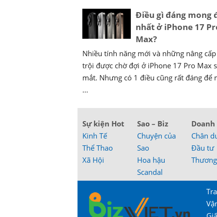
Điều gì đáng mong 
nhất ở iPhone 17 Pr
Max?
Nhiều tính năng mới và những nâng cấp
trội được chờ đợi ở iPhone 17 Pro Max s
mắt. Nhưng có 1 điều cũng rất đáng để
...
Sự kiện Hot
Sao – Biz
Doanh
Kinh Tế
Chuyện của
Chân d
Thể Thao
Sao
Đầu tư
Xã Hội
Hoa hậu
Thương
Scandal
Tra
Vậ
Gi