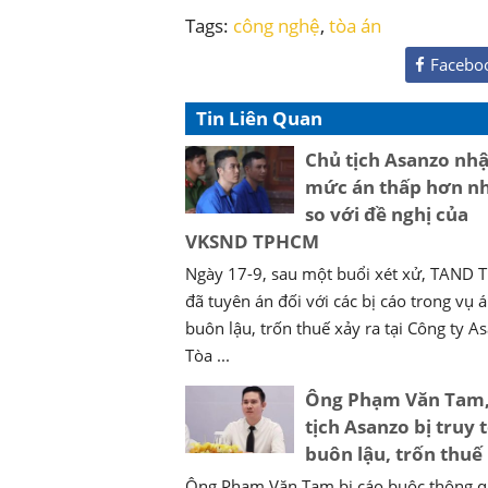
Tags:
công nghệ
,
tòa án
Facebo
Tin Liên Quan
Chủ tịch Asanzo nh
mức án thấp hơn n
so với đề nghị của
VKSND TPHCM
Ngày 17-9, sau một buổi xét xử, TAND
đã tuyên án đối với các bị cáo trong vụ 
buôn lậu, trốn thuế xảy ra tại Công ty A
Tòa ...
Ông Phạm Văn Tam,
tịch Asanzo bị truy t
buôn lậu, trốn thuế
Ông Phạm Văn Tam bị cáo buộc thông q