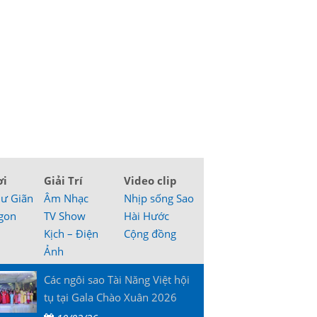
ơi
Giải Trí
Video clip
hư Giãn
Âm Nhạc
Nhịp sống Sao
gon
TV Show
Hài Hước
Kịch – Điện
Cộng đồng
Ảnh
Các ngôi sao Tài Năng Việt hội
tụ tại Gala Chào Xuân 2026