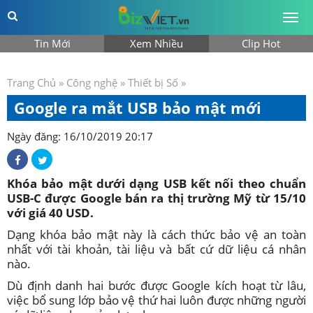
Togg
men
Tin Mới
Xem Nhiều
Clip Hot
Trang Chủ
»
Công nghệ
»
Thiết bị Số
»
Google ra mắt USB bảo mật mới
Ngày đăng: 16/10/2019 20:17
Khóa bảo mật dưới dạng USB kết nối theo chuẩn
USB-C được Google bán ra thị trường Mỹ từ 15/10
với giá 40 USD.
Dạng khóa bảo mật này là cách thức bảo vệ an toàn
nhất với tài khoản, tài liệu và bất cứ dữ liệu cá nhân
nào.
Dù định danh hai bước được Google kích hoạt từ lâu,
việc bổ sung lớp bảo vệ thứ hai luôn được những người