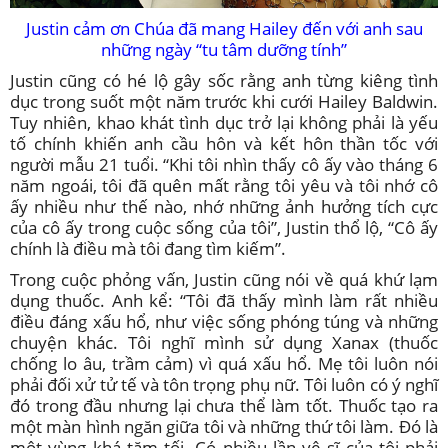
Justin cảm ơn Chúa đã mang Hailey đến với anh sau
những ngày “tu tâm dưỡng tính”
Justin cũng có hé lộ gây sốc rằng anh từng kiêng tình
dục trong suốt một năm trước khi cưới Hailey Baldwin.
Tuy nhiên, khao khát tình dục trở lại không phải là yếu
tố chính khiến anh cầu hôn và kết hôn thần tốc với
người mẫu 21 tuổi. “Khi tôi nhìn thấy cô ấy vào tháng 6
năm ngoái, tôi đã quên mất rằng tôi yêu và tôi nhớ cô
ấy nhiều như thế nào, nhớ những ảnh hưởng tích cực
của cô ấy trong cuộc sống của tôi”, Justin thổ lộ, “Cô ấy
chính là điều mà tôi đang tìm kiếm”.
Trong cuộc phỏng vấn, Justin cũng nói về quá khứ lạm
dụng thuốc. Anh kể: “Tôi đã thấy mình làm rất nhiều
điều đáng xấu hổ, như việc sống phóng túng và những
chuyện khác. Tôi nghĩ mình sử dụng Xanax (thuốc
chống lo âu, trầm cảm) vì quá xấu hổ. Mẹ tôi luôn nói
phải đối xử tử tế và tôn trọng phụ nữ. Tôi luôn có ý nghĩ
đó trong đầu nhưng lại chưa thể làm tốt. Thuốc tạo ra
một màn hình ngăn giữa tôi và những thứ tôi làm. Đó là
một vùng khá tăm tối. Có nhiều lần vệ sĩ của tôi phải