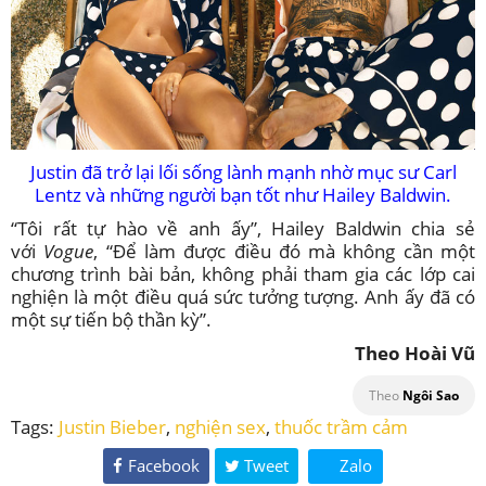
Justin đã trở lại lối sống lành mạnh nhờ mục sư Carl
Lentz và những người bạn tốt như Hailey Baldwin.
“Tôi rất tự hào về anh ấy”, Hailey Baldwin chia sẻ
với
Vogue
, “Để làm được điều đó mà không cần một
chương trình bài bản, không phải tham gia các lớp cai
nghiện là một điều quá sức tưởng tượng. Anh ấy đã có
một sự tiến bộ thần kỳ”.
Theo Hoài Vũ
Theo
Ngôi Sao
Tags:
Justin Bieber
,
nghiện sex
,
thuốc trầm cảm
Facebook
Tweet
Zalo