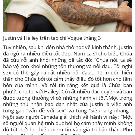
Justin và Hailey trên tạp chí Vogue tháng 3
Tuy nhiên, sau khi đến nhà thờ học về kinh thánh, Justin
đã ngộ ra nhiều điều tốt đẹp. Nam ca sĩ cho biết, Chúa
đã cứu rỗi anh khỏi những bế tắc đó: “Chúa nói, ta sẽ
bảo vệ con khỏi những tổn thương và nỗi đau. Tôi nghĩ
sex có thể gây ra rất nhiều nỗi đau… Tôi muốn hiến
thân cho Chúa bởi tôi cảm thấy điều đó tốt hơn cho tâm
hồn của mình. Và tôi tin rằng kết quả là Chúa ban
phước cho tôi với Hailey. Có rất nhiều đặc quyền và bạn
được tưởng thưởng vì có những hành vi tốt”.Một trong
những thú nhận bạo dạn nhất của Justin là việc anh
từng gặp “vấn đề với sex” và từng “siêu lăng nhăng”.
Ngôi sao người Canada giải thích về hành vi này: “Một
số người quan hệ tình dục bởi họ cảm thấy mình không
đủ tốt, bởi họ thiếu niềm tin vào giá trị bản thân. Phụ