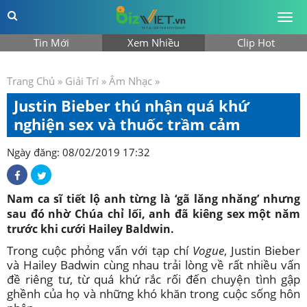
Togg
men
Tin Mới
Xem Nhiều
Clip Hot
Trang Chủ
»
Giải Trí
»
Âm Nhạc
»
Justin Bieber thú nhận quá khứ
nghiện sex và thuốc trầm cảm
Ngày đăng: 08/02/2019 17:32
Nam ca sĩ tiết lộ anh từng là ‘gã lăng nhăng’ nhưng
sau đó nhờ Chúa chỉ lối, anh đã kiêng sex một năm
trước khi cưới Hailey Baldwin.
Trong cuộc phỏng vấn với tạp chí
Vogue
, Justin Bieber
và Hailey Badwin cùng nhau trải lòng về rất nhiều vấn
đề riêng tư, từ quá khứ rắc rối đến chuyện tình gập
ghềnh của họ và những khó khăn trong cuộc sống hôn