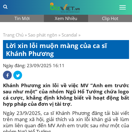
Togg
men
Tin Mới
Xem Nhiều
Clip Hot
Trang Chủ
»
Sao phát ngôn
»
Scandal
»
Lời xin lỗi muộn màng của ca sĩ
Khánh Phương
Ngày đăng: 23/09/2025 16:11
Khánh Phương xin lỗi về việc MV “Anh em trước
sau như một” của nhóm Ngũ Hổ Tướng chứa logo
cá cược, khẳng định không biết về hoạt động bất
hợp pháp của đơn vị tài trợ.
Ngày 23/9/2025, ca sĩ Khánh Phương đăng tải bài viết
trên mạng xã hội, giải thích và xin lỗi khán giả về lùm
xùm liên quan đến MV Anh em trước sau như một của
nhóm Ngũ Hổ Tướng.