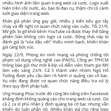
nhiều hình ảnh liên quan trang web cá cược. Logo xuất
hiện trên cốc nước, áo, bao bì đạo cụ, thậm chí có cảnh
lướt giao diện trang web.
Khán giả phản ứng gay gắt, nhiều ý kiến kêu gọi tẩy
chay và đề nghị cơ quan chức năng vào cuộc. Tối 21/9,
MV gốc bị gỡ khỏi kênh YouTube và được thay thế bằng
phiên bản không còn logo cá cược. Động thái này bị
đánh giá là “xóa dấu vết” thiếu minh bạch, khiến khán
giả càng bức xúc.
Ngày 22/9, Phòng An ninh mạng và phòng chống tội
phạm sử dụng công nghệ cao (PA05), Công an TPHCM
thông báo gửi thư mời ê-kíp và diễn viên tham gia MV
làm việc sáng 23/9. Cả 5 thành viên nhóm Ngũ Hổ
Tướng được yêu cầu làm rõ hành vi quảng cáo cờ bạc.
Vụ việc đang được cơ quan chức năng điều tra xử lý
theo quy định pháp luật.
Ưng Hoàng Phúc trước đó cũng lên tiếng trên Facebook
khẳng định không quảng cáo cho trang web cá cược. Dù
cả 2 ca sĩ phủ nhận ý định quảng bá cờ bạc nhưng vẫn
khiến dư luận phẫn nộ. Nhiều khán giả cho rằng logo