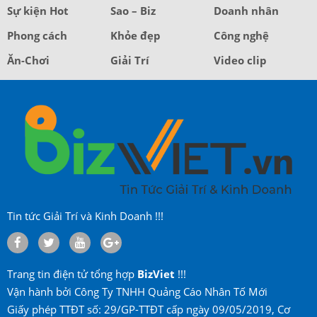
Sự kiện Hot
Sao – Biz
Doanh nhân
Phong cách
Khỏe đẹp
Công nghệ
Ăn-Chơi
Giải Trí
Video clip
Tin tức Giải Trí và Kinh Doanh !!!
Trang tin điện tử tổng hợp
BizViet
!!!
Vận hành bởi Công Ty TNHH Quảng Cáo Nhân Tố Mới
Giấy phép TTĐT số: 29/GP-TTĐT cấp ngày 09/05/2019, Cơ