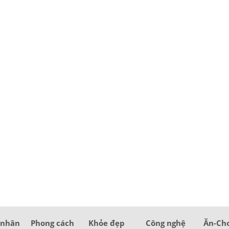
 nhân
Phong cách
Khỏe đẹp
Công nghệ
Ăn-Ch