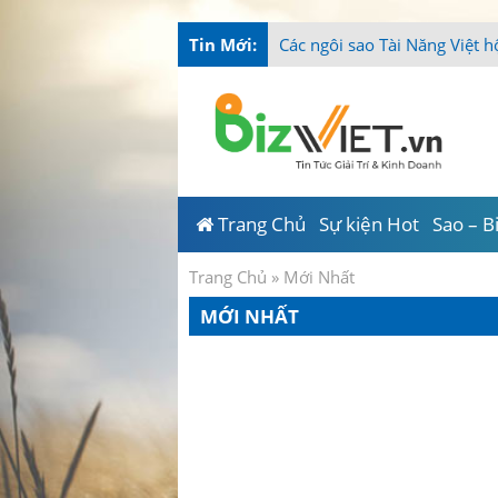
Tin Mới:
Các ngôi sao Tài Năng Việt h
Trang Chủ
Sự kiện Hot
Sao – B
Trang Chủ
»
Mới Nhất
MỚI NHẤT