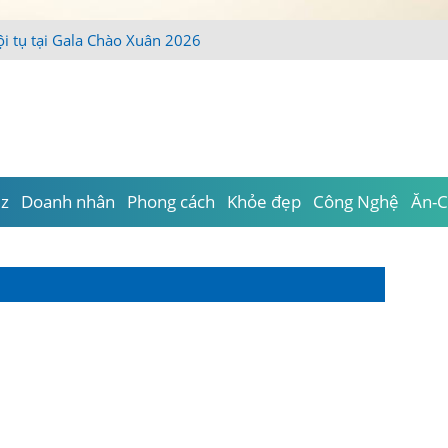
ội tụ tại Gala Chào Xuân 2026
iz
Doanh nhân
Phong cách
Khỏe đẹp
Công Nghệ
Ăn-C