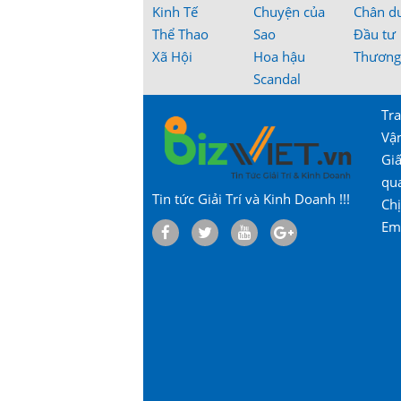
Kinh Tế
Chuyện của
Chân d
Thể Thao
Sao
Đầu tư
Xã Hội
Hoa hậu
Thương
Scandal
Tra
Vậ
Gi
qu
Tin tức Giải Trí và Kinh Doanh !!!
Chị
Em