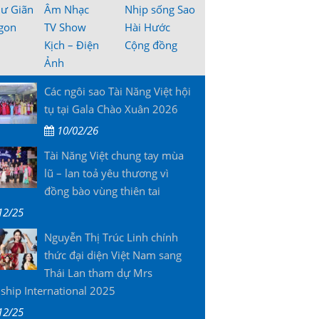
hư Giãn
Âm Nhạc
Nhịp sống Sao
gon
TV Show
Hài Hước
Kịch – Điện
Cộng đồng
Ảnh
Các ngôi sao Tài Năng Việt hội
tụ tại Gala Chào Xuân 2026
10/02/26
Tài Năng Việt chung tay mùa
lũ – lan toả yêu thương vì
đồng bào vùng thiên tai
12/25
Nguyễn Thị Trúc Linh chính
thức đại diện Việt Nam sang
Thái Lan tham dự Mrs
ship International 2025
12/25