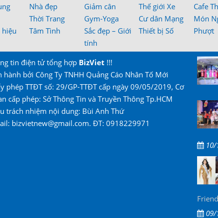
ung
Nhà đẹp
Giảm cân
Thế giới Xe
Cafe T
Thời Trang
Gym-Yoga
Cư dân Mạng
Món N
 hiệu
Tâm Tình
Sắc đẹp – Giới
Thiết bị Số
Phượt
tính
ng tin điện tử tổng hợp
BizViet
!!!
n hành bởi Công Ty TNHH Quảng Cáo Nhân Tố Mới
ấy phép TTĐT số: 29/GP-TTĐT cấp ngày 09/05/2019, Cơ
an cấp phép: Sở Thông Tin và Truyền Thông Tp.HCM
u trách nhiệm nội dung: Bùi Anh Thứ
ail: bizvietnew@gmail.com. ĐT: 0918229971
10/
Friend
09/