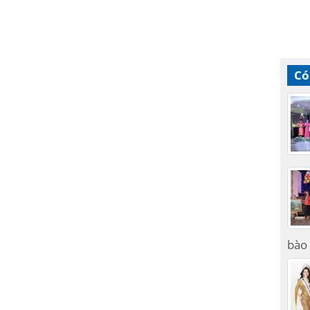
Có
bào 