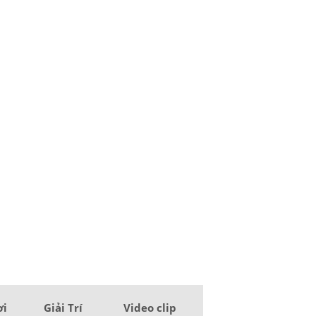
ơi
Giải Trí
Video clip