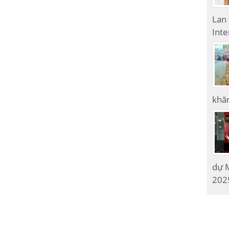
Lan
Inte
khăn
dự M
2025