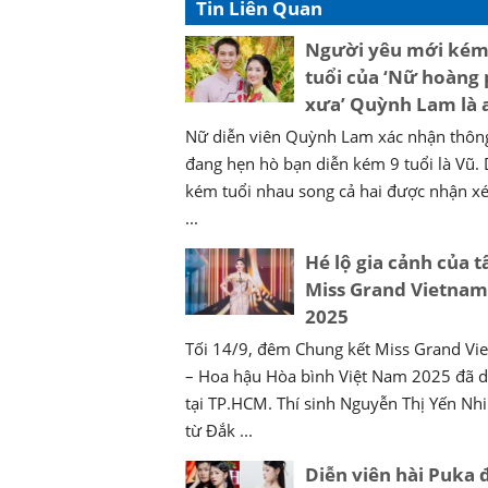
Tin Liên Quan
Người yêu mới kém
tuổi của ‘Nữ hoàng
xưa’ Quỳnh Lam là a
Nữ diễn viên Quỳnh Lam xác nhận thông
đang hẹn hò bạn diễn kém 9 tuổi là Vũ.
kém tuổi nhau song cả hai được nhận xé
...
Hé lộ gia cảnh của t
Miss Grand Vietnam
2025
Tối 14/9, đêm Chung kết Miss Grand Vi
– Hoa hậu Hòa bình Việt Nam 2025 đã d
tại TP.HCM. Thí sinh Nguyễn Thị Yến Nh
từ Đắk ...
Diễn viên hài Puka 