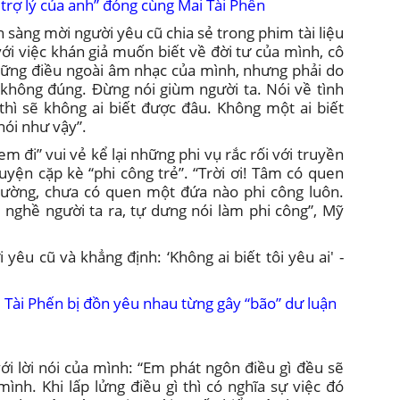
trợ lý của anh” đóng cùng Mai Tài Phến
 sàng mời người yêu cũ chia sẻ trong phim tài liệu
ới việc khán giả muốn biết về đời tư của mình, cô
những điều ngoài âm nhạc của mình, nhưng phải do
gì không đúng. Đừng nói giùm người ta. Nói về tình
hì sẽ không ai biết được đâu. Không một ai biết
ói như vậy”.
m đi” vui vẻ kể lại những phi vụ rắc rối với truyền
uyện cặp kè “phi công trẻ”. “Trời ơi! Tâm có quen
hường, chưa có quen một đứa nào phi công luôn.
ái nghề người ta ra, tự dưng nói làm phi công”, Mỹ
Tài Phến bị đồn yêu nhau từng gây “bão” dư luận
ới lời nói của mình: “Em phát ngôn điều gì đều sẽ
mình. Khi lấp lửng điều gì thì có nghĩa sự việc đó