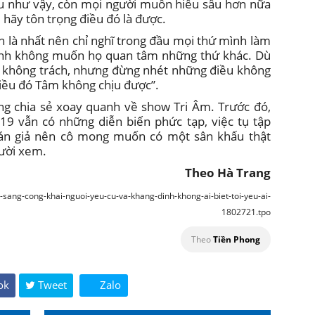
iểu như vậy, còn mọi người muốn hiểu sâu hơn nữa
 hãy tôn trọng điều đó là được.
an là nhất nên chỉ nghĩ trong đầu mọi thứ mình làm
mình không muốn họ quan tâm những thứ khác. Dù
 không trách, nhưng đừng nhét những điều không
điều đó Tâm không chịu được”.
g chia sẻ xoay quanh về show Tri Âm. Trước đó,
19 vẫn có những diễn biến phức tạp, việc tụ tập
án giả nên cô mong muốn có một sân khấu thật
gười xem.
Theo Hà Trang
-sang-cong-khai-nguoi-yeu-cu-va-khang-dinh-khong-ai-biet-toi-yeu-ai-
1802721.tpo
Theo
Tiền Phong
ok
Tweet
Zalo