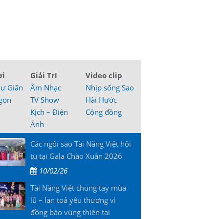
ơi
Giải Trí
Video clip
hư Giãn
Âm Nhạc
Nhịp sống Sao
gon
TV Show
Hài Hước
Kịch – Điện
Cộng đồng
Ảnh
Các ngôi sao Tài Năng Việt hội
tụ tại Gala Chào Xuân 2026
10/02/26
Tài Năng Việt chung tay mùa
lũ – lan toả yêu thương vì
đồng bào vùng thiên tai