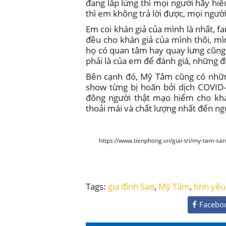
đang lấp lửng thì mọi người hãy h
thì em không trả lời được, mọi người
Em coi khán giả của mình là nhất, f
đều cho khán giả của mình thôi, 
họ có quan tâm hay quay lưng cũng
phải là của em để đánh giá, những 
Bên cạnh đó, Mỹ Tâm cũng có nhữn
show từng bị hoãn bởi dịch COVID-
đông người thật mạo hiểm cho kh
thoải mái và chất lượng nhất đến n
https://www.tienphong.vn/giai-tri/my-tam-san
Tags:
gia đình Sao
,
Mỹ Tâm
,
tình yêu
Facebo