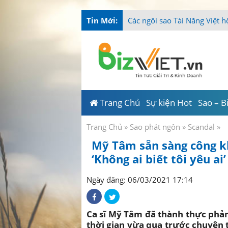
Tin Mới:
T
_
Trang Chủ
Sự kiện Hot
Sao – B
Trang Chủ
»
Sao phát ngôn
»
Scandal
»
Mỹ Tâm sẵn sàng công kh
‘Không ai biết tôi yêu ai’
Ngày đăng: 06/03/2021 17:14
Ca sĩ Mỹ Tâm đã thành thực phả
thời gian vừa qua trước chuyện 