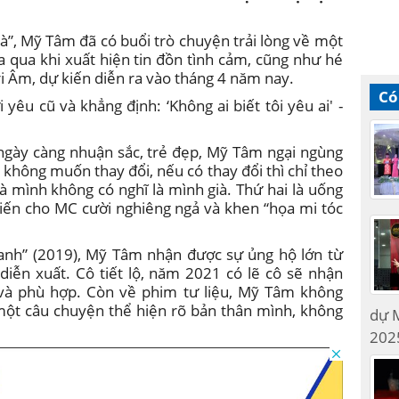
à”, Mỹ Tâm đã có buổi trò chuyện trải lòng về một
a qua khi xuất hiện tin đồn tình cảm, cũng như hé
ri Âm, dự kiến diễn ra vào tháng 4 năm nay.
Có
gày càng nhuận sắc, trẻ đẹp, Mỹ Tâm ngại ngùng
không muốn thay đổi, nếu có thay đổi thì chỉ theo
là mình không có nghĩ là mình già. Thứ hai là uống
hiến cho MC cười nghiêng ngả và khen “họa mi tóc
a anh” (2019), Mỹ Tâm nhận được sự ủng hộ lớn từ
 diễn xuất. Cô tiết lộ, năm 2021 có lẽ cô sẽ nhận
 và phù hợp. Còn về phim tư liệu, Mỹ Tâm không
 một câu chuyện thể hiện rõ bản thân mình, không
dự M
2025