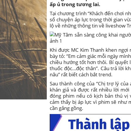
ấp ủ trong tương lai.
Tại chương trình “Khách đến chơi nh
số chuyện áp lực trong thời gian vừ
lộ về những thông tin về liveshow T
Khi được MC Kim Thanh khen ngợi n
bày tỏ: “Em cảm giác mỗi ngày mình 
chiều hướng tốt hơn thôi. Bí quyết 
thuốc độc…độc thân”. Câu trả lời k
nâu” rất biết cách bắt trend.
Sau thành công của “Chị trợ lý củ
khán giả và được rất nhiều lời mới
đóng phim nếu có kịch bản thú vị
cảm thấy bị áp lực vì phim sẽ như
cần gắng gồng.