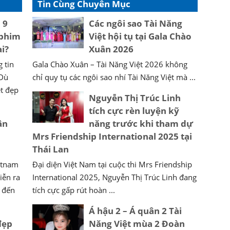
Tin Cùng Chuyên Mục
 9
Các ngôi sao Tài Năng
 phim
Việt hội tụ tại Gala Chào
i?
Xuân 2026
 tin
Gala Chào Xuân – Tài Năng Việt 2026 không
 Dù
chỉ quy tụ các ngôi sao nhí Tài Năng Việt mà ...
t đẹp
Nguyễn Thị Trúc Linh
tích cực rèn luyện kỹ
ân
năng trước khi tham dự
Mrs Friendship International 2025 tại
Thái Lan
etnam
Đại diện Việt Nam tại cuộc thi Mrs Friendship
iễn ra
International 2025, Nguyễn Thị Trúc Linh đang
i đến
tích cực gấp rút hoàn ...
Á hậu 2 – Á quân 2 Tài
đẹp
Năng Việt mùa 2 Đoàn