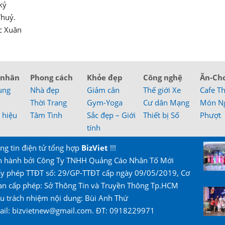
kỷ
Thuỷ.
c Xuân
 nhân
Phong cách
Khỏe đẹp
Công nghệ
Ăn-Ch
ung
Nhà đẹp
Giảm cân
Thế giới Xe
Cafe T
Thời Trang
Gym-Yoga
Cư dân Mạng
Món N
 hiệu
Tâm Tình
Sắc đẹp – Giới
Thiết bị Số
Phượt
tính
ng tin điện tử tổng hợp
BizViet
!!!
n hành bởi Công Ty TNHH Quảng Cáo Nhân Tố Mới
ấy phép TTĐT số: 29/GP-TTĐT cấp ngày 09/05/2019, Cơ
an cấp phép: Sở Thông Tin và Truyền Thông Tp.HCM
u trách nhiệm nội dung: Bùi Anh Thứ
ail: bizvietnew@gmail.com. ĐT: 0918229971