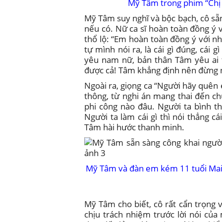
Mỹ Tâm trong phim “Chị 
Mỹ Tâm suy nghĩ và bộc bạch, cô sẵn
nếu có. Nữ ca sĩ hoàn toàn đồng ý v
thổ lộ: “Em hoàn toàn đồng ý với 
tự mình nói ra, là cái gì đúng, cái 
yêu nam nữ, bản thân Tâm yêu ai t
được cả! Tâm khẳng định nên đừng n
Ngoài ra, giọng ca “Người hãy quên e
thông, từ nghi án mang thai đến ch
phi công nào đâu. Người ta bình t
Người ta làm cái gì thì nói thẳng c
Tâm hài hước thanh minh.
Mỹ Tâm và đàn em kém 11 tuổi Mai 
Mỹ Tâm cho biết, cô rất cẩn trọng v
chịu trách nhiệm trước lời nói của 