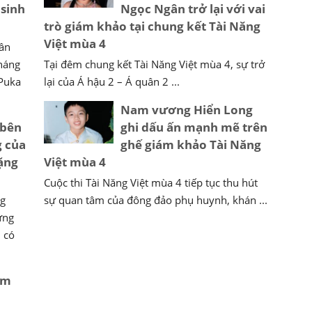
 sinh
Ngọc Ngân trở lại với vai
trò giám khảo tại chung kết Tài Năng
Việt mùa 4
ân
tháng
Tại đêm chung kết Tài Năng Việt mùa 4, sự trở
 Puka
lại của Á hậu 2 – Á quân 2 ...
Nam vương Hiển Long
 bên
ghi dấu ấn mạnh mẽ trên
g của
ghế giám khảo Tài Năng
ặng
Việt mùa 4
Cuộc thi Tài Năng Việt mùa 4 tiếp tục thu hút
ng
sự quan tâm của đông đảo phụ huynh, khán ...
ừng
 có
ệm