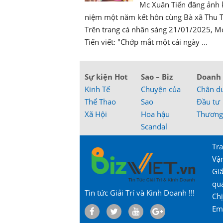
Mc Xuân Tiến đăng ảnh 
niệm một năm kết hôn cùng Bà xã Thu 
Trên trang cá nhân sáng 21/01/2025, M
Tiến viết: "Chớp mắt một cái ngày ...
Sự kiện Hot
Sao – Biz
Doanh
Kinh Tế
Chuyện của
Chân d
Thể Thao
Sao
Đầu tư
Xã Hội
Hoa hậu
Thương
Scandal
Tra
Vậ
Gi
qu
Tin tức Giải Trí và Kinh Doanh !!!
Chị
Em