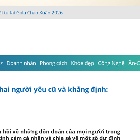
iz
Doanh nhân
Phong cách
Khỏe đẹp
Công Nghệ
Ăn-C
ai người yêu cũ và khẳng định:
n hồi về những đồn đoán của mọi người trong
tình cảm cá nhân và chia sẻ về một số dự định