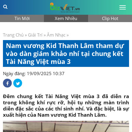
Togg
men
Tin Mới
Xem Nhiều
Clip Hot
Trang Chủ
»
Giải Trí
»
Âm Nhạc
»
Nam vương Kid Thanh Lâm tham dự
vào dàn giám khảo nhí tại chung kết
Tài Năng Việt mùa 3
Ngày đăng: 19/09/2025 10:37
Đêm chung kết Tài Năng Việt mùa 3 đã diễn ra
trong không khí rực rỡ, hội tụ những màn trình
diễn đặc sắc của các thí sinh nhí. Và đặc biệt, là sự
xuất hiện của Nam vương Kid Thanh Lâm.