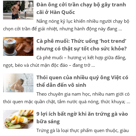
Đàn ông cởi trần chạy bộ gây tranh
cãi ở Hàn Quốc
Nắng nóng kỷ lục khiến nhiều người chạy bộ
chọn cởi trần để giải nhiệt, nhưng hành động này đang ...
Cà phê muối: Thức uống ‘hot trend’
nhưng có thật sự tốt cho sức khỏe?
Cà phê muối – hương vị kết hợp giữa đắng,
ngọt, béo và chút mặn độc đáo – đang trở ...
Thói quen của nhiều quý ông Việt có
thể dẫn đến vô sinh
Theo chuyên gia nam học, nhiều nam giới có
thói quen mặc quần chật, tắm nước quá nóng, thức khuya; ...
9 lợi ích bất ngờ khi ăn trứng gà vào
bữa sáng
Trứng gà là loại thực phẩm quen thuộc, giàu