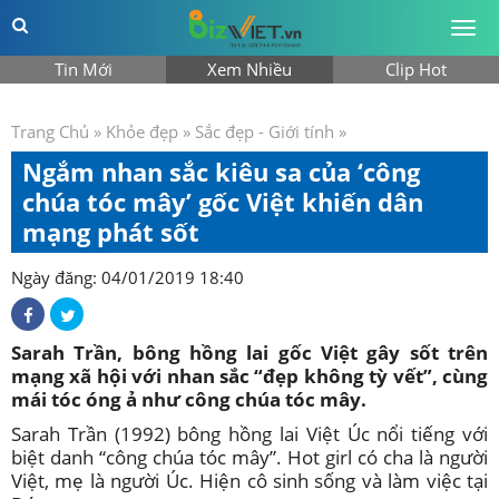
Togg
men
Tin Mới
Xem Nhiều
Clip Hot
Trang Chủ
»
Khỏe đẹp
»
Sắc đẹp - Giới tính
»
Ngắm nhan sắc kiêu sa của ‘công
chúa tóc mây’ gốc Việt khiến dân
mạng phát sốt
Ngày đăng: 04/01/2019 18:40
Sarah Trần, bông hồng lai gốc Việt gây sốt trên
mạng xã hội với nhan sắc “đẹp không tỳ vết”, cùng
mái tóc óng ả như công chúa tóc mây.
Sarah Trần (1992) bông hồng lai Việt Úc nổi tiếng với
biệt danh “công chúa tóc mây”. Hot girl có cha là người
Việt, mẹ là người Úc. Hiện cô sinh sống và làm việc tại