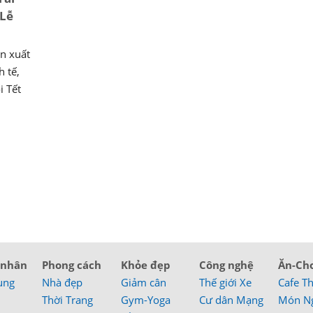
 Lễ
n xuất
h tế,
i Tết
 nhân
Phong cách
Khỏe đẹp
Công nghệ
Ăn-Ch
ung
Nhà đẹp
Giảm cân
Thế giới Xe
Cafe T
Thời Trang
Gym-Yoga
Cư dân Mạng
Món N