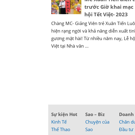
trước Giờ khai mạc
hội Tết Việt- 2023
Chàng MC- Giảng Viên trẻ Xuân Tiến Luô
hiện rạng ngời và khả năng diễn xuất tin
gương mặt hài! Từ nhiều năm nay, Lễ hộ
Việt tại Nhà văn ...
Sự kiện Hot
Sao – Biz
Doanh
Kinh Tế
Chuyện của
Chân d
Thể Thao
Sao
Đầu tư