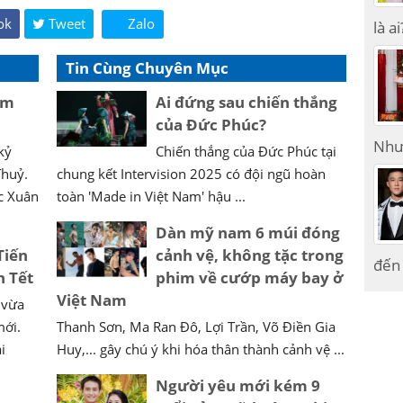
ok
Tweet
Zalo
là ai
Tin Cùng Chuyên Mục
ệm
Ai đứng sau chiến thắng
của Đức Phúc?
Như
kỷ
Chiến thắng của Đức Phúc tại
Thuỷ.
chung kết Intervision 2025 có đội ngũ hoàn
c Xuân
toàn 'Made in Việt Nam' hậu ...
Dàn mỹ nam 6 múi đóng
Tiến
cảnh vệ, không tặc trong
đến 
h Tết
phim về cướp máy bay ở
Việt Nam
 vừa
mới.
Thanh Sơn, Ma Ran Đô, Lợi Trần, Võ Điền Gia
i
Huy,... gây chú ý khi hóa thân thành cảnh vệ ...
Người yêu mới kém 9