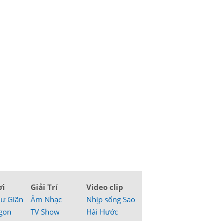
ơi
Giải Trí
Video clip
hư Giãn
Âm Nhạc
Nhịp sống Sao
gon
TV Show
Hài Hước