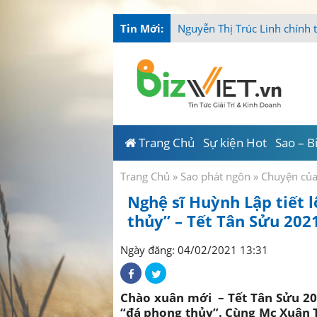
Tin Mới:
Nguyễn Thị Trúc Linh chính 
Trang Chủ
Sự kiện Hot
Sao – B
Trang Chủ
»
Sao phát ngôn
»
Chuyện củ
Nghệ sĩ Huỳnh Lập tiết l
thủy” – Tết Tân Sửu 202
Ngày đăng: 04/02/2021 13:31
Chào xuân mới – Tết Tân Sửu 202
“đá phong thủy”. Cùng Mc Xuân T