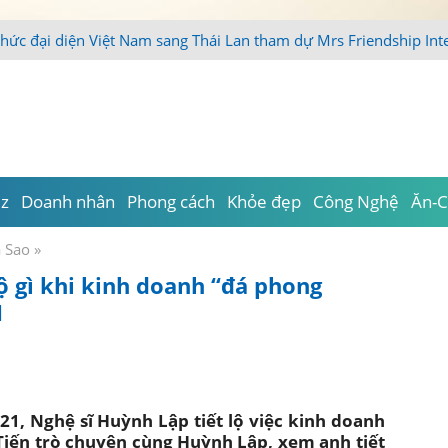
thức đại diện Việt Nam sang Thái Lan tham dự Mrs Friendship Int
iz
Doanh nhân
Phong cách
Khỏe đẹp
Công Nghệ
Ăn-C
a Sao
»
ộ gì khi kinh doanh “đá phong
1
1, Nghệ sĩ Huỳnh Lập tiết lộ việc kinh doanh
iến trò chuyện cùng Huỳnh Lập, xem anh tiết