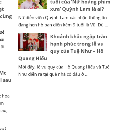
c
tuổi của ‘Nữ hoàng phim
ạt
xưa’ Quỳnh Lam là ai?
 cùng
Nữ diễn viên Quỳnh Lam xác nhận thông tin
đang hẹn hò bạn diễn kém 9 tuổi là Vũ. Dù ...
 sẻ
Khoảnh khắc ngập tràn
hai
hạnh phúc trong lễ vu
một
quy của Tuệ Như – Hồ
Quang Hiếu
Mới đây, lễ vu quy của Hồ Quang Hiếu và Tuệ
 Mc
Như diễn ra tại quê nhà cô dâu ở ...
i sau
e hoa
ăm
hau,
rai