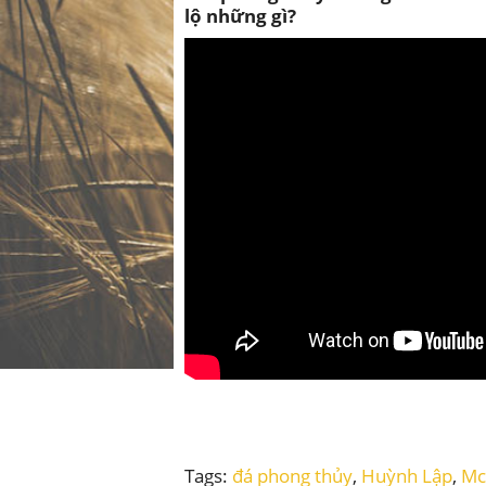
lộ những gì?
Tags:
đá phong thủy
,
Huỳnh Lập
,
Mc