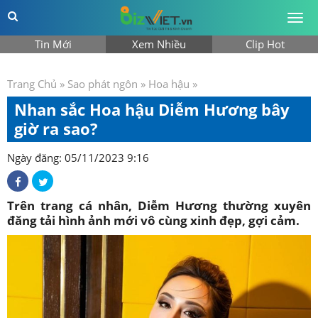
Togg
men
Tin Mới
Xem Nhiều
Clip Hot
Trang Chủ
»
Sao phát ngôn
»
Hoa hậu
»
Nhan sắc Hoa hậu Diễm Hương bây
giờ ra sao?
Ngày đăng: 05/11/2023 9:16
Trên trang cá nhân, Diễm Hương thường xuyên
đăng tải hình ảnh mới vô cùng xinh đẹp, gợi cảm.