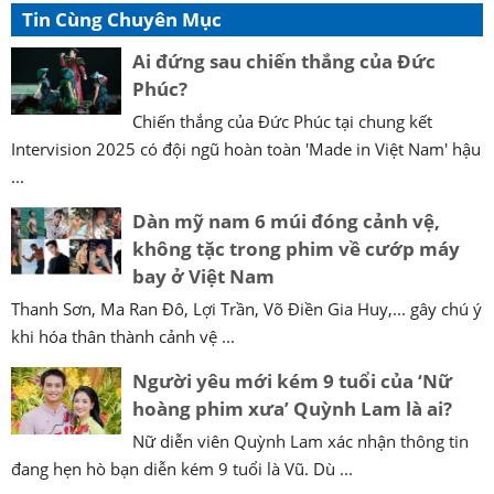
Tin Cùng Chuyên Mục
Ai đứng sau chiến thắng của Đức
Phúc?
Chiến thắng của Đức Phúc tại chung kết
Intervision 2025 có đội ngũ hoàn toàn 'Made in Việt Nam' hậu
...
Dàn mỹ nam 6 múi đóng cảnh vệ,
không tặc trong phim về cướp máy
bay ở Việt Nam
Thanh Sơn, Ma Ran Đô, Lợi Trần, Võ Điền Gia Huy,... gây chú ý
khi hóa thân thành cảnh vệ ...
Người yêu mới kém 9 tuổi của ‘Nữ
hoàng phim xưa’ Quỳnh Lam là ai?
Nữ diễn viên Quỳnh Lam xác nhận thông tin
đang hẹn hò bạn diễn kém 9 tuổi là Vũ. Dù ...