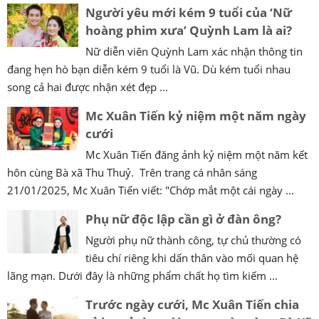
Người yêu mới kém 9 tuổi của ‘Nữ
hoàng phim xưa’ Quỳnh Lam là ai?
Nữ diễn viên Quỳnh Lam xác nhận thông tin
đang hẹn hò bạn diễn kém 9 tuổi là Vũ. Dù kém tuổi nhau
song cả hai được nhận xét đẹp ...
Mc Xuân Tiến kỷ niệm một năm ngày
cưới
Mc Xuân Tiến đăng ảnh kỷ niệm một năm kết
hôn cùng Bà xã Thu Thuỷ. Trên trang cá nhân sáng
21/01/2025, Mc Xuân Tiến viết: "Chớp mắt một cái ngày ...
Phụ nữ độc lập cần gì ở đàn ông?
Người phụ nữ thành công, tự chủ thường có
tiêu chí riêng khi dấn thân vào mối quan hệ
lãng mạn. Dưới đây là những phẩm chất họ tìm kiếm ...
Trước ngày cưới, Mc Xuân Tiến chia