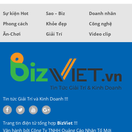
Sự kiện Hot
Sao – Biz
Doanh nhân
Phong cách
Khỏe đẹp
Công nghệ
Ăn-Chơi
Giải Trí
Video clip
Tin tức Giải Trí và Kinh Doanh !!!
Trang tin điện tử tổng hợp
BizViet
!!!
Vận hành bởi Công Ty TNHH Quảng Cáo Nhân Tố Mới