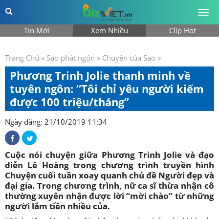
Togg
men
Tin Mới
Xem Nhiều
Clip Hot
Trang Chủ
»
Sao phát ngôn
»
Chuyện của Sao
»
Phương Trinh Jolie thanh minh về
tuyên ngôn: “Tôi chỉ yêu người kiếm
được 100 triệu/tháng”
Ngày đăng: 21/10/2019 11:34
Cuộc nói chuyện giữa Phương Trinh Jolie và đạo
diễn Lê Hoàng trong chương trình truyền hình
Chuyện cuối tuần xoay quanh chủ đề Người đẹp và
đại gia. Trong chương trình, nữ ca sĩ thừa nhận cô
thường xuyên nhận được lời “mời chào” từ những
người lắm tiền nhiều của.