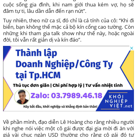
cuộc sống gia đình, khi nam giới thua kém vợ, họ sẽ
đâm tự ti, lâu dần dẫn đến rạn nứt”.
Tuy nhiên, theo nữ ca sĩ, đó chỉ là cá tính của cô: “Khi đi
biển, bạn không thể mặc cả bộ kín cổng cao tường. Còn
những khi tham gia talk show như thế này, hoặc ngoài
đời, tôi vẫn rất giản dị và kín đáo”.
Về phần mình, đạo diễn Lê Hoàng cho rằng nhiều người
khi nghe nói việc một cô gái được đại gia mời đi ăn với
giá vài chục ngàn USD thường cho rằng cô gái đó tự