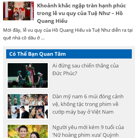
Khoảnh khắc ngập tràn hạnh phúc
trong lễ vu quy của Tuệ Như – Hồ
Quang Hiếu
Mới đây, lễ vu quy của Hồ Quang Hiếu và Tuệ Như diễn ra tại
quê nhà cô dâu ở ...
Có Thể Bạn Quan Tâm
Ai đứng sau chiến thắng của
Đức Phúc?
Dàn mỹ nam 6 múi đóng cảnh
vệ, không tặc trong phim về
cướp máy bay ở Việt Nam
Người yêu mới kém 9 tuổi của
‘Nữ hoàng phim xưa’ Quỳnh