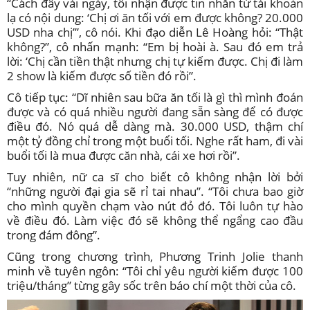
“Cách đây vài ngày, tôi nhận được tin nhắn từ tài khoản
lạ có nội dung: ‘Chị ơi ăn tối với em được không? 20.000
USD nha chị’”, cô nói. Khi đạo diễn Lê Hoàng hỏi: “Thật
không?”, cô nhấn mạnh: “Em bị hoài à. Sau đó em trả
lời: ‘Chị cần tiền thật nhưng chị tự kiếm được. Chị đi làm
2 show là kiếm được số tiền đó rồi”.
Cô tiếp tục: “Dĩ nhiên sau bữa ăn tối là gì thì mình đoán
được và có quá nhiều người đang sẵn sàng để có được
điều đó. Nó quá dễ dàng mà. 30.000 USD, thậm chí
một tỷ đồng chỉ trong một buổi tối. Nghe rất ham, đi vài
buổi tối là mua được căn nhà, cái xe hơi rồi”.
Tuy nhiên, nữ ca sĩ cho biết cô không nhận lời bởi
“những người đại gia sẽ rỉ tai nhau”. “Tôi chưa bao giờ
cho mình quyền chạm vào nút đỏ đó. Tôi luôn tự hào
về điều đó. Làm việc đó sẽ không thể ngẩng cao đầu
trong đám đông”.
Cũng trong chương trình, Phương Trinh Jolie thanh
minh về tuyên ngôn: “Tôi chỉ yêu người kiếm được 100
triệu/tháng” từng gây sốc trên báo chí một thời của cô.