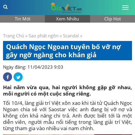
Togg
men
Tin Mới
Xem Nhiều
Clip Hot
Trang Chủ
»
Sao phát ngôn
»
Scandal
»
Quách Ngọc Ngoan tuyên bố vỡ nợ
gây ngỡ ngàng cho khán giả
Ngày đăng: 11/04/2023 9:03
Hai năm vừa qua, hai người không gặp gỡ nhau,
mỗi người có một cuộc sống riêng.
Tối 10/4, làng giải trí Việt xôn xao khi tài tử Quách Ngọc
Ngoan chia sẻ với Saostar việc anh đang bị vỡ nợ và
không còn khả năng chi trả. Anh được biết tới là một
diễn viên, người mẫu nổi tiếng trong làng giải trí Việt,
từng tham gia vào nhiều vai nam chính.