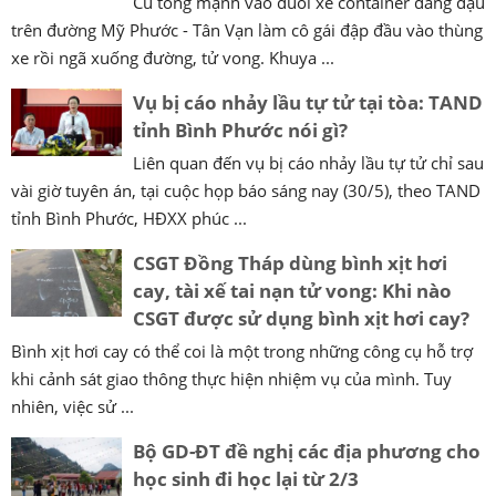
Cú tông mạnh vào đuôi xe container đang đậu
trên đường Mỹ Phước - Tân Vạn làm cô gái đập đầu vào thùng
xe rồi ngã xuống đường, tử vong. Khuya ...
Vụ bị cáo nhảy lầu tự tử tại tòa: TAND
tỉnh Bình Phước nói gì?
Liên quan đến vụ bị cáo nhảy lầu tự tử chỉ sau
vài giờ tuyên án, tại cuộc họp báo sáng nay (30/5), theo TAND
tỉnh Bình Phước, HĐXX phúc ...
CSGT Đồng Tháp dùng bình xịt hơi
cay, tài xế tai nạn tử vong: Khi nào
CSGT được sử dụng bình xịt hơi cay?
Bình xịt hơi cay có thể coi là một trong những công cụ hỗ trợ
khi cảnh sát giao thông thực hiện nhiệm vụ của mình. Tuy
nhiên, việc sử ...
Bộ GD-ĐT đề nghị các địa phương cho
học sinh đi học lại từ 2/3