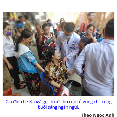
Gia đình bé K. ngã gục trước tin con tử vong chỉ trong
buổi sáng ngắn ngủi.
Theo Ngọc Anh