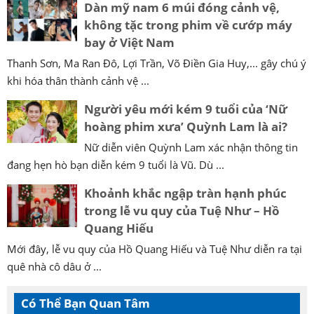
Dàn mỹ nam 6 múi đóng cảnh vệ,
không tặc trong phim về cướp máy
bay ở Việt Nam
Thanh Sơn, Ma Ran Đô, Lợi Trần, Võ Điền Gia Huy,... gây chú ý
khi hóa thân thành cảnh vệ ...
Người yêu mới kém 9 tuổi của ‘Nữ
hoàng phim xưa’ Quỳnh Lam là ai?
Nữ diễn viên Quỳnh Lam xác nhận thông tin
đang hẹn hò bạn diễn kém 9 tuổi là Vũ. Dù ...
Khoảnh khắc ngập tràn hạnh phúc
trong lễ vu quy của Tuệ Như – Hồ
Quang Hiếu
Mới đây, lễ vu quy của Hồ Quang Hiếu và Tuệ Như diễn ra tại
quê nhà cô dâu ở ...
Có Thể Bạn Quan Tâm