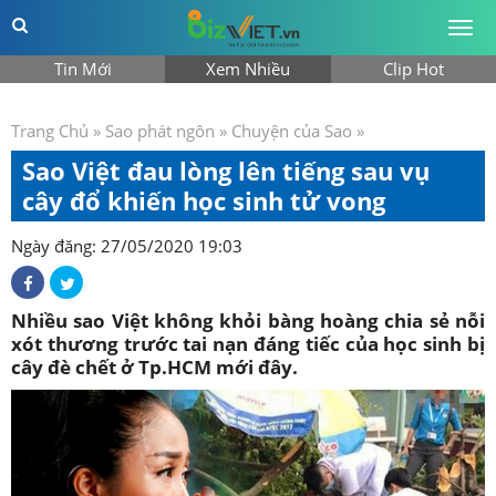
Togg
men
Tin Mới
Xem Nhiều
Clip Hot
Trang Chủ
»
Sao phát ngôn
»
Chuyện của Sao
»
Sao Việt đau lòng lên tiếng sau vụ
cây đổ khiến học sinh tử vong
Ngày đăng: 27/05/2020 19:03
Nhiều sao Việt không khỏi bàng hoàng chia sẻ nỗi
xót thương trước tai nạn đáng tiếc của học sinh bị
cây đè chết ở Tp.HCM mới đây.