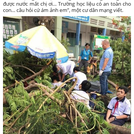
được nước mắt chị ơi… Trường học liệu có an toàn cho
con… câu hỏi cứ ám ảnh em”, một cư dân mạng viết.