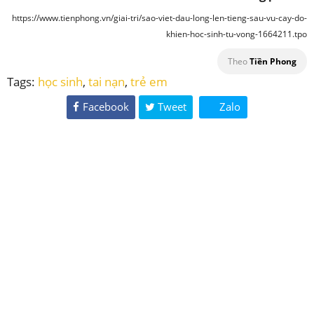
https://www.tienphong.vn/giai-tri/sao-viet-dau-long-len-tieng-sau-vu-cay-do-
khien-hoc-sinh-tu-vong-1664211.tpo
Theo
Tiền Phong
Tags:
học sinh
,
tai nạn
,
trẻ em
Facebook
Tweet
Zalo